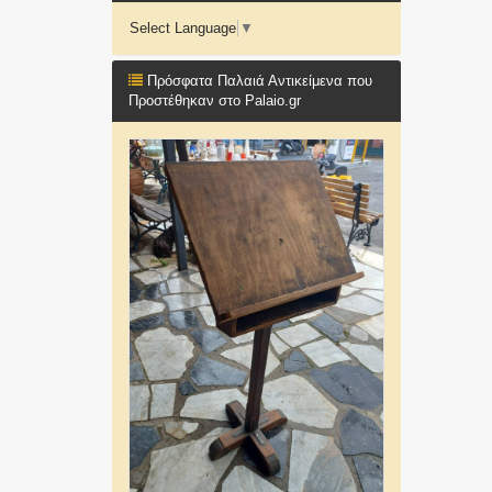
Select Language
▼
Πρόσφατα Παλαιά Αντικείμενα που
Προστέθηκαν στο Palaio.gr