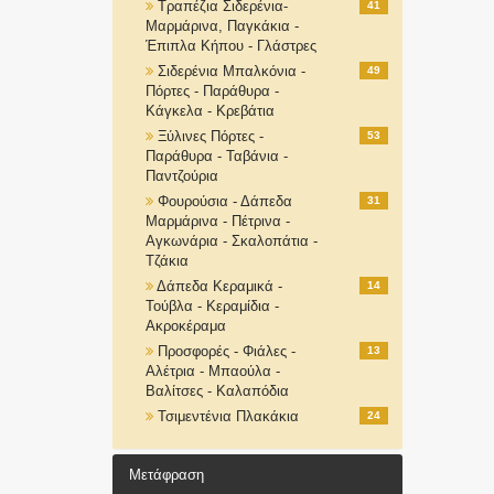
Τραπέζια Σιδερένια-
41
Μαρμάρινα, Παγκάκια -
Έπιπλα Κήπου - Γλάστρες
Σιδερένια Μπαλκόνια -
49
Πόρτες - Παράθυρα -
Κάγκελα - Κρεβάτια
Ξύλινες Πόρτες -
53
Παράθυρα - Ταβάνια -
Παντζούρια
Φουρούσια - Δάπεδα
31
Μαρμάρινα - Πέτρινα -
Αγκωνάρια - Σκαλοπάτια -
Τζάκια
Δάπεδα Κεραμικά -
14
Τούβλα - Κεραμίδια -
Ακροκέραμα
Προσφορές - Φιάλες -
13
Αλέτρια - Μπαούλα -
Βαλίτσες - Καλαπόδια
Τσιμεντένια Πλακάκια
24
Μετάφραση