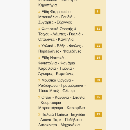
Κηροπήγια
Είδη Φαρμακείου -
9
Μπουκάλια - Γουδιά -
Ζυγαριές - Σύριγγες
Φωτιστικά Οροφής &
31
Τοίχου - Λάμπες - Γυαλιά -
Οπαλίνες - Καντήλια
Υαλικά - Βάζα - Φιάλες -
21
Πορσελάνες - Νταμιζάνες
Είδη Ναυτικά -
15
Φινιστρίνια - Φανάρια
Καραβίσια - Τιμόνια -
Άγκυρες - Καμπάνες
Μουσικά Όργανα -
29
Ράδιόφωνα - Γραμμόφωνα -
Τζουκ Μποξ - Φλίπερ
Όπλα - Κανόνια - Σπαθιά
25
- Κουμπούρια -
Μπροστόγιομα - Καριοφίλια
Παλαιά Παιδικά Παιχνίδια
19
- Λούνα Παρκ - Ποδήλατα -
Αυτοκίνητα - Μηχανάκια