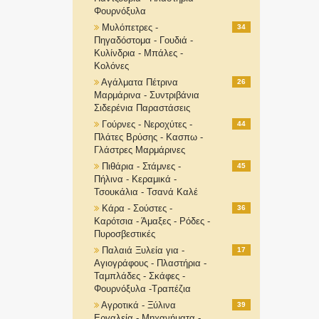
Φουρνόξυλα
Μυλόπετρες -
34
Πηγαδόστομα - Γουδιά -
Κυλίνδρια - Μπάλες -
Κολόνες
Αγάλματα Πέτρινα
26
Μαρμάρινα - Συντριβάνια
Σιδερένια Παραστάσεις
Γούρνες - Νεροχύτες -
44
Πλάτες Βρύσης - Κασπω -
Γλάστρες Μαρμάρινες
Πιθάρια - Στάμνες -
45
Πήλινα - Κεραμικά -
Τσουκάλια - Τσανά Καλέ
Κάρα - Σούστες -
36
Καρότσια - Άμαξες - Ρόδες -
Πυροσβεστικές
Παλαιά Ξυλεία για -
17
Αγιογράφους - Πλαστήρια -
Ταμπλάδες - Σκάφες -
Φουρνόξυλα -Τραπέζια
Αγροτικά - Ξύλινα
39
Εργαλεία - Μηχανήματα -