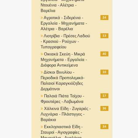
Ντουένια - Αλέτρια -
Βαρέλια
Αγροτικά - Σιδερένια -
24
Εργαλεία - Μηχανήματα -
Αλέτρια - Βαρέλια
Λιοτρίβια - Πρέσες Λαδιού
13
- Κρασιού - Ρούχων -
Τυπογραφείου
Οικιακά Σκεύη - Μικρά
40
Μηχανήματα - Εργαλεία -
Διάφορα Αντικείμενα
Δίσκοι Βινυλίου -
10
Περιοδικά Προπολεμικά-
Παλαιοί Καραγκιόζηδες
Δερμάτινοι
Παλαιά Πιάτα Τοίχου -
17
Φρουτιέρες - Λαβωμάνα
Χάλκινα Είδη - Ζυγαριές -
36
Λυχνάρια - Πλάστιγγες -
Βαράκια
Εκκλησιαστικά Είδη -
34
Σταυροί - Αγιογραφίες -
Μανουάλια - Αναλόγια-