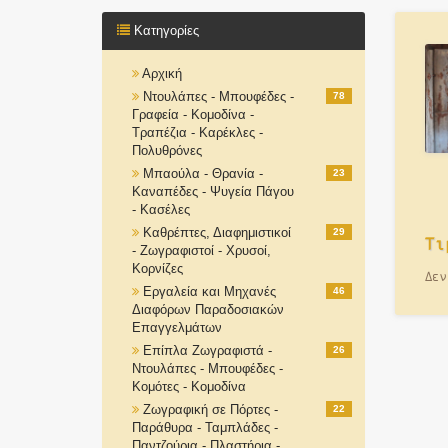
Κατηγορίες
Αρχική
Ντουλάπες - Μπουφέδες -
78
Γραφεία - Κομοδίνα -
Τραπέζια - Καρέκλες -
Πολυθρόνες
Μπαούλα - Θρανία -
23
Καναπέδες - Ψυγεία Πάγου
- Κασέλες
Καθρέπτες, Διαφημιστικοί
29
Τι
- Ζωγραφιστοί - Χρυσοί,
Κορνίζες
Δεν
Εργαλεία και Μηχανές
46
Διαφόρων Παραδοσιακών
Επαγγελμάτων
Επίπλα Ζωγραφιστά -
26
Ντουλάπες - Μπουφέδες -
Κομότες - Κομοδίνα
Ζωγραφική σε Πόρτες -
22
Παράθυρα - Ταμπλάδες -
Παντζούρια - Πλαστήρια -