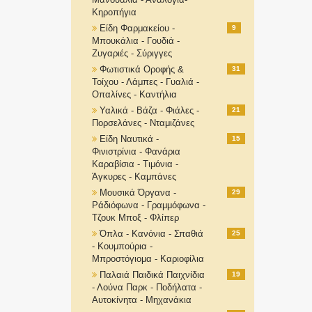
Κηροπήγια
Είδη Φαρμακείου -
9
Μπουκάλια - Γουδιά -
Ζυγαριές - Σύριγγες
Φωτιστικά Οροφής &
31
Τοίχου - Λάμπες - Γυαλιά -
Οπαλίνες - Καντήλια
Υαλικά - Βάζα - Φιάλες -
21
Πορσελάνες - Νταμιζάνες
Είδη Ναυτικά -
15
Φινιστρίνια - Φανάρια
Καραβίσια - Τιμόνια -
Άγκυρες - Καμπάνες
Μουσικά Όργανα -
29
Ράδιόφωνα - Γραμμόφωνα -
Τζουκ Μποξ - Φλίπερ
Όπλα - Κανόνια - Σπαθιά
25
- Κουμπούρια -
Μπροστόγιομα - Καριοφίλια
Παλαιά Παιδικά Παιχνίδια
19
- Λούνα Παρκ - Ποδήλατα -
Αυτοκίνητα - Μηχανάκια