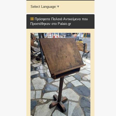
Select Language
▼
Πρόσφατα Παλαιά Αντικείμενα που
Προστέθηκαν στο Palaio.gr