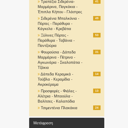
Τραπέζια Σιδερένια-
41
Μαρμάρινα, Παγκάκια -
Έπιπλα Κήπου - Γλάστρες
Σιδερένια Μπαλκόνια -
49
Πόρτες - Παράθυρα -
Κάγκελα - Κρεβάτια
Ξύλινες Πόρτες -
53
Παράθυρα - Ταβάνια -
Παντζούρια
Φουρούσια - Δάπεδα
31
Μαρμάρινα - Πέτρινα -
Αγκωνάρια - Σκαλοπάτια -
Τζάκια
Δάπεδα Κεραμικά -
14
Τούβλα - Κεραμίδια -
Ακροκέραμα
Προσφορές - Φιάλες -
13
Αλέτρια - Μπαούλα -
Βαλίτσες - Καλαπόδια
Τσιμεντένια Πλακάκια
24
Μετάφραση