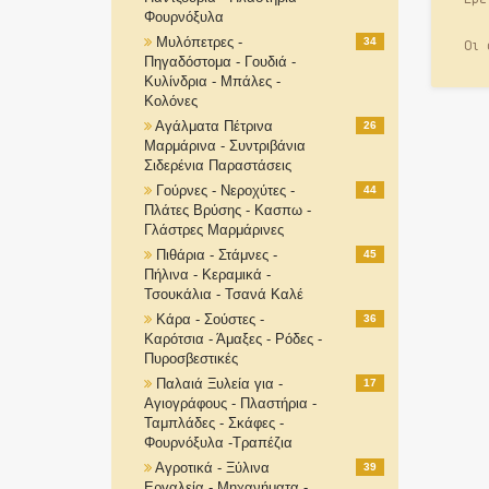
Φουρνόξυλα
Μυλόπετρες -
34
Οι 
Πηγαδόστομα - Γουδιά -
Κυλίνδρια - Μπάλες -
Κολόνες
Αγάλματα Πέτρινα
26
Μαρμάρινα - Συντριβάνια
Σιδερένια Παραστάσεις
Γούρνες - Νεροχύτες -
44
Πλάτες Βρύσης - Κασπω -
Γλάστρες Μαρμάρινες
Πιθάρια - Στάμνες -
45
Πήλινα - Κεραμικά -
Τσουκάλια - Τσανά Καλέ
Κάρα - Σούστες -
36
Καρότσια - Άμαξες - Ρόδες -
Πυροσβεστικές
Παλαιά Ξυλεία για -
17
Αγιογράφους - Πλαστήρια -
Ταμπλάδες - Σκάφες -
Φουρνόξυλα -Τραπέζια
Αγροτικά - Ξύλινα
39
Εργαλεία - Μηχανήματα -