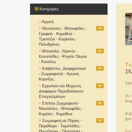
Κατηγορίες
Αρχική
Ντουλάπες - Μπουφέδες -
78
Γραφεία - Κομοδίνα -
Τραπέζια - Καρέκλες -
Πολυθρόνες
Μπαούλα - Θρανία -
23
Καναπέδες - Ψυγεία Πάγου
- Κασέλες
Τι
Καθρέπτες, Διαφημιστικοί
29
ΣΚ
- Ζωγραφιστοί - Χρυσοί,
Κορνίζες
Σήμ
Εργαλεία και Μηχανές
46
Διαφόρων Παραδοσιακών
Οι 
Επαγγελμάτων
θεω
Επίπλα Ζωγραφιστά -
26
Ντουλάπες - Μπουφέδες -
Βιβ
Κομότες - Κομοδίνα
βρο
Ζωγραφική σε Πόρτες -
22
Παράθυρα - Ταμπλάδες -
Εμε
Παντζούρια - Πλαστήρια -