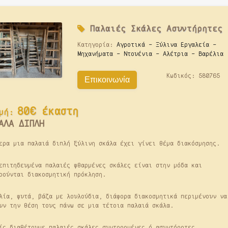
Παλαιές
Σκάλες Ασυντήρητες
Κατηγορία:
Αγροτικά - Ξύλινα Εργαλεία -
Μηχανήματα - Ντουένια - Αλέτρια - Βαρέλια
Κωδικός:
580765
Επικοινωνία
80€ έκαστη
μή:
ΑΛΑ ΔΙΠΛΗ
ερα μια παλαιά διπλή ξύλινη σκάλα έχει γίνει θέμα διακόσμησης.
επιτηδευμένα παλαιές φθαρμένες σκάλες είναι στην μόδα και
ρούνται διακοσμητική πρόκληση.
λία, φυτά, βάζα με λουλούδια, διάφορα διακοσμητικά περιμένουν να
υν την θέση τους πάνω σε μια τέτοια παλαιά σκάλα.
ίς διαθέτουμε παλαιές σκάλες συντηρημένες ή ασυντήρητες.