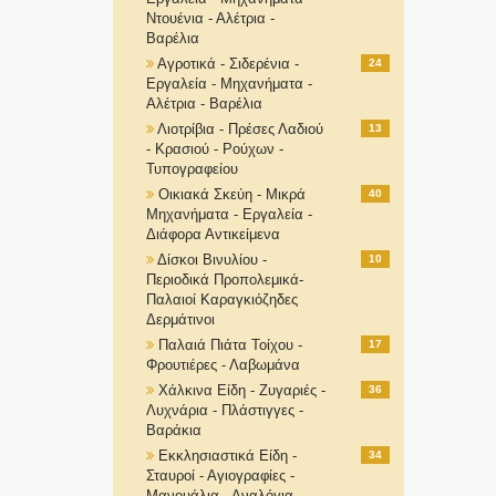
Ντουένια - Αλέτρια -
Βαρέλια
Αγροτικά - Σιδερένια -
24
Εργαλεία - Μηχανήματα -
Αλέτρια - Βαρέλια
Λιοτρίβια - Πρέσες Λαδιού
13
- Κρασιού - Ρούχων -
Τυπογραφείου
Οικιακά Σκεύη - Μικρά
40
Μηχανήματα - Εργαλεία -
Διάφορα Αντικείμενα
Δίσκοι Βινυλίου -
10
Περιοδικά Προπολεμικά-
Παλαιοί Καραγκιόζηδες
Δερμάτινοι
Παλαιά Πιάτα Τοίχου -
17
Φρουτιέρες - Λαβωμάνα
Χάλκινα Είδη - Ζυγαριές -
36
Λυχνάρια - Πλάστιγγες -
Βαράκια
Εκκλησιαστικά Είδη -
34
Σταυροί - Αγιογραφίες -
Μανουάλια - Αναλόγια-