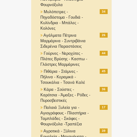
Φουρνόξυλα
Μυλόπετρες -
34
Πηγαδόστομα - Γουδιά -
Κυλίνδρια - Μπάλες -
Κολόνες
Αγάλματα Πέτρινα
26
Μαρμάρινα - Συντριβάνια
Σιδερένια Παραστάσεις
Γούρνες - Νεροχύτες -
44
Πλάτες Βρύσης - Κασπω -
Γλάστρες Μαρμάρινες
Πιθάρια - Στάμνες -
45
Πήλινα - Κεραμικά -
Τσουκάλια - Τσανά Καλέ
Κάρα - Σούστες -
36
Καρότσια - Άμαξες - Ρόδες -
Πυροσβεστικές
Παλαιά Ξυλεία για -
17
Αγιογράφους - Πλαστήρια -
Ταμπλάδες - Σκάφες -
Φουρνόξυλα -Τραπέζια
Αγροτικά - Ξύλινα
39
Εργαλεία - Μηχανήματα -