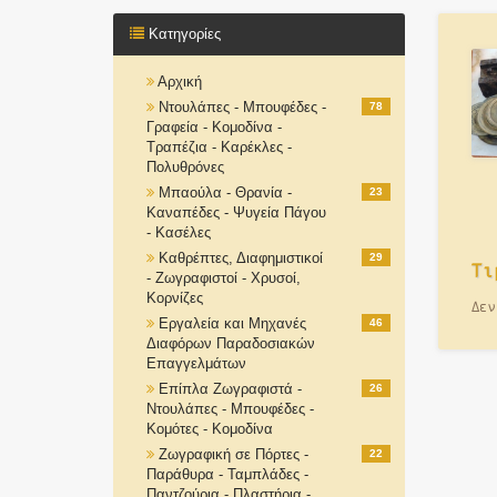
Κατηγορίες
Αρχική
Ντουλάπες - Μπουφέδες -
78
Γραφεία - Κομοδίνα -
Τραπέζια - Καρέκλες -
Πολυθρόνες
Μπαούλα - Θρανία -
23
Καναπέδες - Ψυγεία Πάγου
- Κασέλες
Καθρέπτες, Διαφημιστικοί
29
Τι
- Ζωγραφιστοί - Χρυσοί,
Κορνίζες
Δεν
Εργαλεία και Μηχανές
46
Διαφόρων Παραδοσιακών
Επαγγελμάτων
Επίπλα Ζωγραφιστά -
26
Ντουλάπες - Μπουφέδες -
Κομότες - Κομοδίνα
Ζωγραφική σε Πόρτες -
22
Παράθυρα - Ταμπλάδες -
Παντζούρια - Πλαστήρια -