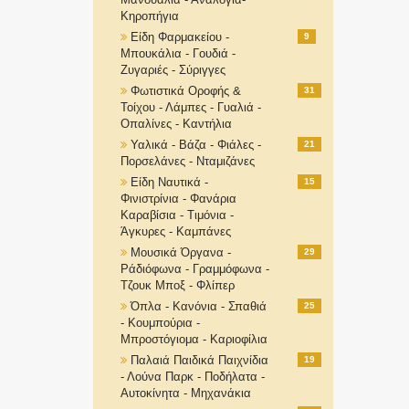
Κηροπήγια
Είδη Φαρμακείου -
9
Μπουκάλια - Γουδιά -
Ζυγαριές - Σύριγγες
Φωτιστικά Οροφής &
31
Τοίχου - Λάμπες - Γυαλιά -
Οπαλίνες - Καντήλια
Υαλικά - Βάζα - Φιάλες -
21
Πορσελάνες - Νταμιζάνες
Είδη Ναυτικά -
15
Φινιστρίνια - Φανάρια
Καραβίσια - Τιμόνια -
Άγκυρες - Καμπάνες
Μουσικά Όργανα -
29
Ράδιόφωνα - Γραμμόφωνα -
Τζουκ Μποξ - Φλίπερ
Όπλα - Κανόνια - Σπαθιά
25
- Κουμπούρια -
Μπροστόγιομα - Καριοφίλια
Παλαιά Παιδικά Παιχνίδια
19
- Λούνα Παρκ - Ποδήλατα -
Αυτοκίνητα - Μηχανάκια