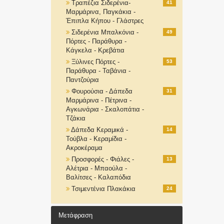
Τραπέζια Σιδερένια-
41
Μαρμάρινα, Παγκάκια -
Έπιπλα Κήπου - Γλάστρες
Σιδερένια Μπαλκόνια -
49
Πόρτες - Παράθυρα -
Κάγκελα - Κρεβάτια
Ξύλινες Πόρτες -
53
Παράθυρα - Ταβάνια -
Παντζούρια
Φουρούσια - Δάπεδα
31
Μαρμάρινα - Πέτρινα -
Αγκωνάρια - Σκαλοπάτια -
Τζάκια
Δάπεδα Κεραμικά -
14
Τούβλα - Κεραμίδια -
Ακροκέραμα
Προσφορές - Φιάλες -
13
Αλέτρια - Μπαούλα -
Βαλίτσες - Καλαπόδια
Τσιμεντένια Πλακάκια
24
Μετάφραση