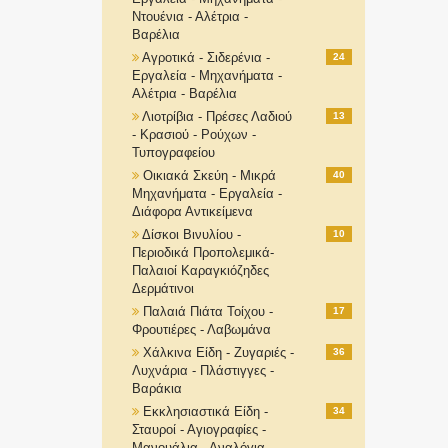
Ντουένια - Αλέτρια -
Βαρέλια
Αγροτικά - Σιδερένια -
24
Εργαλεία - Μηχανήματα -
Αλέτρια - Βαρέλια
Λιοτρίβια - Πρέσες Λαδιού
13
- Κρασιού - Ρούχων -
Τυπογραφείου
Οικιακά Σκεύη - Μικρά
40
Μηχανήματα - Εργαλεία -
Διάφορα Αντικείμενα
Δίσκοι Βινυλίου -
10
Περιοδικά Προπολεμικά-
Παλαιοί Καραγκιόζηδες
Δερμάτινοι
Παλαιά Πιάτα Τοίχου -
17
Φρουτιέρες - Λαβωμάνα
Χάλκινα Είδη - Ζυγαριές -
36
Λυχνάρια - Πλάστιγγες -
Βαράκια
Εκκλησιαστικά Είδη -
34
Σταυροί - Αγιογραφίες -
Μανουάλια - Αναλόγια-