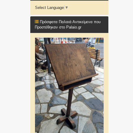
Select Language
▼
Πρόσφατα Παλαιά Αντικείμενα που
Προστέθηκαν στο Palaio.gr