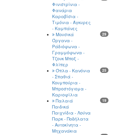
Φινιστρίνια -
Φανάρια
Καραβίσια -
Τιμόνια - Άγκυρες
- Καμπάνες
Μουσικά
29
Όργανα -
Ράδιόφωνα -
Γραμμόφωνα -
Τζουκ Μποξ -
Φλίπερ
Όπλα - Κανόνια
25
- Σπαθιά -
Κουμπούρια -
Μπροστόγιομα -
Καριοφίλια
Παλαιά
19
Παιδικά
Παιχνίδια - Λούνα
Παρκ - Ποδήλατα
- Αυτοκίνητα -
Μηχανάκια