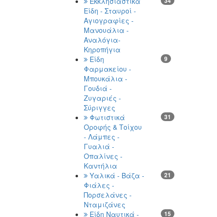
Εκκλησιαστικά
34
Είδη - Σταυροί -
Αγιογραφίες -
Μανουάλια -
Αναλόγια-
Κηροπήγια
Είδη
9
Φαρμακείου -
Μπουκάλια -
Γουδιά -
Ζυγαριές -
Σύριγγες
Φωτιστικά
31
Οροφής & Τοίχου
- Λάμπες -
Γυαλιά -
Οπαλίνες -
Καντήλια
Υαλικά - Βάζα -
21
Φιάλες -
Πορσελάνες -
Νταμιζάνες
Είδη Ναυτικά -
15