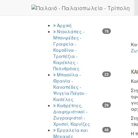
Previous
Κατηγορίες
Αρχική
Ντουλάπες -
78
Μπουφέδες -
Γραφεία -
Κα
Κομοδίνα -
Ζωγ
Τραπέζια -
Καρέκλες -
Πολυθρόνες
ΚΑ
Μπαούλα -
23
Θρανία -
Κα
Καναπέδες -
Στη
Ψυγεία Πάγου -
ηφ
Κασέλες
γυ
Καθρέπτες,
29
αρ
Διαφημιστικοί -
Ζωγραφιστοί -
Στ
Χρυσοί, Κορνίζες
19
Εργαλεία και
46
Η π
Μηχανές