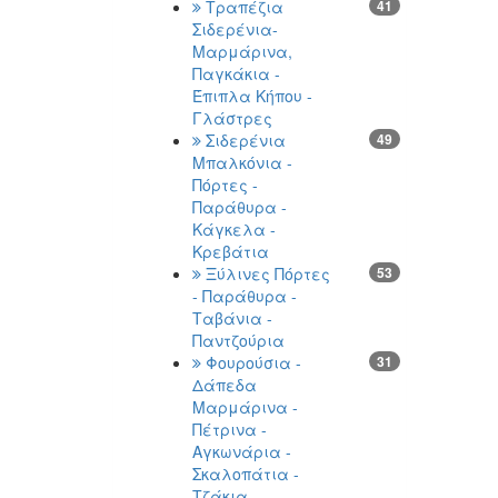
Τραπέζια
41
Σιδερένια-
Μαρμάρινα,
Παγκάκια -
Έπιπλα Κήπου -
Γλάστρες
Σιδερένια
49
Μπαλκόνια -
Πόρτες -
Παράθυρα -
Κάγκελα -
Κρεβάτια
Ξύλινες Πόρτες
53
- Παράθυρα -
Ταβάνια -
Παντζούρια
Φουρούσια -
31
Δάπεδα
Μαρμάρινα -
Πέτρινα -
Αγκωνάρια -
Σκαλοπάτια -
Τζάκια