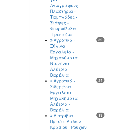
Αγιογράφους -
Πλαστήρια -
Ταμπλάδες -
Σκάφες -
Φουρνόξυλα
-Τραπέζια
Αγροτικά -
39
Ξύλινα
Εργαλεία -
Μηχανήματα -
Ντουένια -
Αλέτρια -
Βαρέλια
Αγροτικά -
24
Σιδερένια -
Εργαλεία -
Μηχανήματα -
Αλέτρια -
Βαρέλια
Λιοτρίβια -
13
Πρέσες Λαδιού -
Κρασιού - Ρούχων