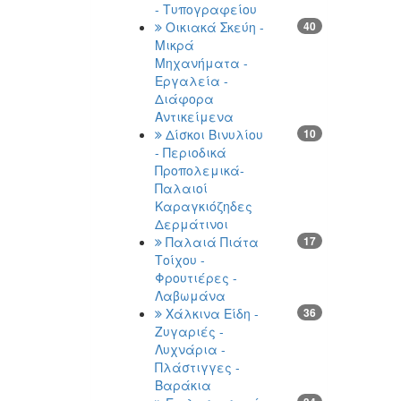
- Τυπογραφείου
Οικιακά Σκεύη -
40
Μικρά
Μηχανήματα -
Εργαλεία -
Διάφορα
Αντικείμενα
Δίσκοι Βινυλίου
10
- Περιοδικά
Προπολεμικά-
Παλαιοί
Καραγκιόζηδες
Δερμάτινοι
Παλαιά Πιάτα
17
Τοίχου -
Φρουτιέρες -
Λαβωμάνα
Χάλκινα Είδη -
36
Ζυγαριές -
Λυχνάρια -
Πλάστιγγες -
Βαράκια