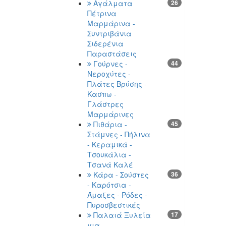
Αγάλματα
26
Πέτρινα
Μαρμάρινα -
Συντριβάνια
Σιδερένια
Παραστάσεις
Γούρνες -
44
Νεροχύτες -
Πλάτες Βρύσης -
Κασπω -
Γλάστρες
Μαρμάρινες
Πιθάρια -
45
Στάμνες - Πήλινα
- Κεραμικά -
Τσουκάλια -
Τσανά Καλέ
Κάρα - Σούστες
36
- Καρότσια -
Άμαξες - Ρόδες -
Πυροσβεστικές
Παλαιά Ξυλεία
17
για -