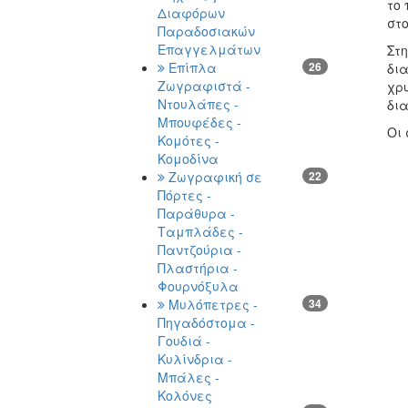
το
Διαφόρων
στο
Παραδοσιακών
Επαγγελμάτων
Στ
Επίπλα
26
δι
Ζωγραφιστά -
χρυ
Ντουλάπες -
δια
Μπουφέδες -
Οι 
Κομότες -
Κομοδίνα
Ζωγραφική σε
22
Πόρτες -
Παράθυρα -
Ταμπλάδες -
Παντζούρια -
Πλαστήρια -
Φουρνόξυλα
Μυλόπετρες -
34
Πηγαδόστομα -
Γουδιά -
Κυλίνδρια -
Μπάλες -
Κολόνες