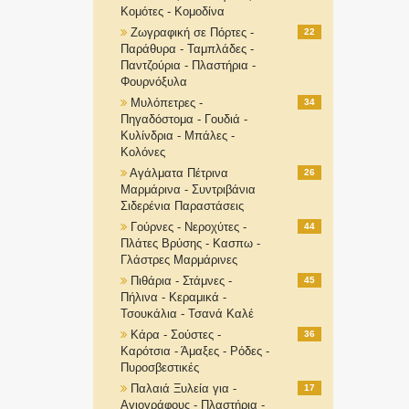
Κομότες - Κομοδίνα
Ζωγραφική σε Πόρτες -
22
Παράθυρα - Ταμπλάδες -
Παντζούρια - Πλαστήρια -
Φουρνόξυλα
Μυλόπετρες -
34
Πηγαδόστομα - Γουδιά -
Κυλίνδρια - Μπάλες -
Κολόνες
Αγάλματα Πέτρινα
26
Μαρμάρινα - Συντριβάνια
Σιδερένια Παραστάσεις
Γούρνες - Νεροχύτες -
44
Πλάτες Βρύσης - Κασπω -
Γλάστρες Μαρμάρινες
Πιθάρια - Στάμνες -
45
Πήλινα - Κεραμικά -
Τσουκάλια - Τσανά Καλέ
Κάρα - Σούστες -
36
Καρότσια - Άμαξες - Ρόδες -
Πυροσβεστικές
Παλαιά Ξυλεία για -
17
Αγιογράφους - Πλαστήρια -