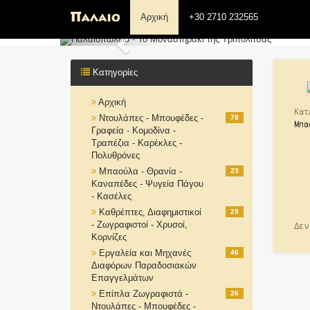
Αρχική
+30 2710 232565
Previous
Κατηγορίες
Αρχική
Κατ
Ντουλάπες - Μπουφέδες -
78
Μπα
Γραφεία - Κομοδίνα -
Τραπέζια - Καρέκλες -
Πολυθρόνες
Μπαούλα - Θρανία -
23
Καναπέδες - Ψυγεία Πάγου
- Κασέλες
Καθρέπτες, Διαφημιστικοί
29
- Ζωγραφιστοί - Χρυσοί,
Δεν
Κορνίζες
Εργαλεία και Μηχανές
46
Διαφόρων Παραδοσιακών
Επαγγελμάτων
Επίπλα Ζωγραφιστά -
26
Ντουλάπες - Μπουφέδες -