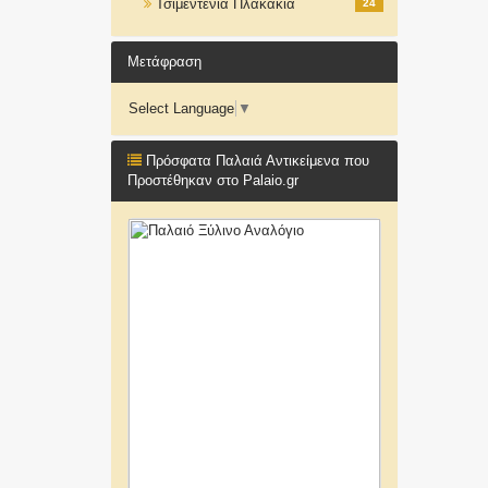
Τσιμεντένια Πλακάκια
24
Μετάφραση
Select Language
▼
Πρόσφατα Παλαιά Αντικείμενα που
Προστέθηκαν στο Palaio.gr
Μεγάλο Σιδερένιο Βυζαντινό
Χειροποίητό Μανουάλι
800€