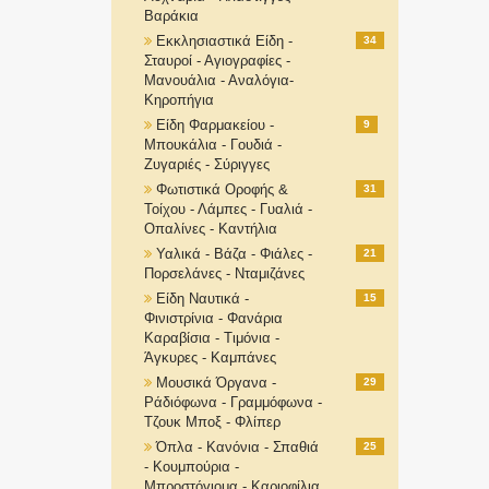
Βαράκια
Εκκλησιαστικά Είδη -
34
Σταυροί - Αγιογραφίες -
Μανουάλια - Αναλόγια-
Κηροπήγια
Είδη Φαρμακείου -
9
Μπουκάλια - Γουδιά -
Ζυγαριές - Σύριγγες
Φωτιστικά Οροφής &
31
Τοίχου - Λάμπες - Γυαλιά -
Οπαλίνες - Καντήλια
Υαλικά - Βάζα - Φιάλες -
21
Πορσελάνες - Νταμιζάνες
Είδη Ναυτικά -
15
Φινιστρίνια - Φανάρια
Καραβίσια - Τιμόνια -
Άγκυρες - Καμπάνες
Μουσικά Όργανα -
29
Ράδιόφωνα - Γραμμόφωνα -
Τζουκ Μποξ - Φλίπερ
Όπλα - Κανόνια - Σπαθιά
25
- Κουμπούρια -
Μπροστόγιομα - Καριοφίλια