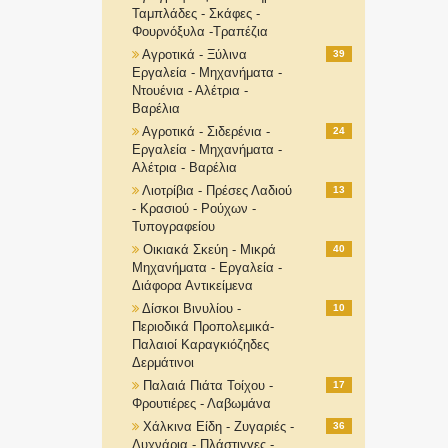
Ταμπλάδες - Σκάφες -
Φουρνόξυλα -Τραπέζια
Αγροτικά - Ξύλινα
39
Εργαλεία - Μηχανήματα -
Ντουένια - Αλέτρια -
Βαρέλια
Αγροτικά - Σιδερένια -
24
Εργαλεία - Μηχανήματα -
Αλέτρια - Βαρέλια
Λιοτρίβια - Πρέσες Λαδιού
13
- Κρασιού - Ρούχων -
Τυπογραφείου
Οικιακά Σκεύη - Μικρά
40
Μηχανήματα - Εργαλεία -
Διάφορα Αντικείμενα
Δίσκοι Βινυλίου -
10
Περιοδικά Προπολεμικά-
Παλαιοί Καραγκιόζηδες
Δερμάτινοι
Παλαιά Πιάτα Τοίχου -
17
Φρουτιέρες - Λαβωμάνα
Χάλκινα Είδη - Ζυγαριές -
36
Λυχνάρια - Πλάστιγγες -