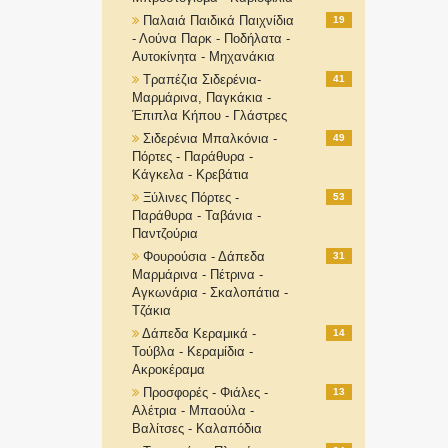
Παλαιά Παιδικά Παιχνίδια
19
- Λούνα Παρκ - Ποδήλατα -
Αυτοκίνητα - Μηχανάκια
Τραπέζια Σιδερένια-
41
Μαρμάρινα, Παγκάκια -
Έπιπλα Κήπου - Γλάστρες
Σιδερένια Μπαλκόνια -
49
Πόρτες - Παράθυρα -
Κάγκελα - Κρεβάτια
Ξύλινες Πόρτες -
53
Παράθυρα - Ταβάνια -
Παντζούρια
Φουρούσια - Δάπεδα
31
Μαρμάρινα - Πέτρινα -
Αγκωνάρια - Σκαλοπάτια -
Τζάκια
Δάπεδα Κεραμικά -
14
Τούβλα - Κεραμίδια -
Ακροκέραμα
Προσφορές - Φιάλες -
13
Αλέτρια - Μπαούλα -
Βαλίτσες - Καλαπόδια