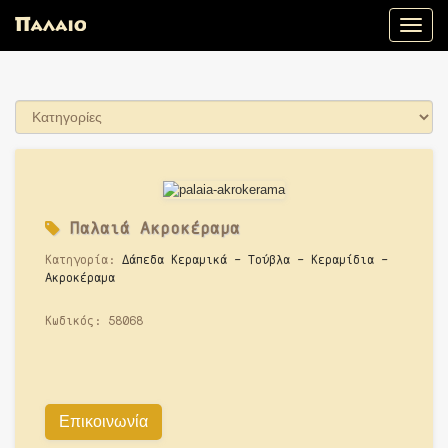
Toggle
naviga
Παλαιά
Ακροκέραμα
Κατηγορία:
Δάπεδα Κεραμικά - Τούβλα - Κεραμίδια -
Ακροκέραμα
Κωδικός:
58068
Επικοινωνία