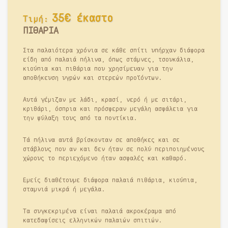
35€ έκαστο
Τιμή:
ΠΙΘΑΡΙΑ
Στα παλαιότερα χρόνια σε κάθε σπίτι υπήρχαν διάφορα
είδη από παλαιά πήλινα, όπως στάμνες, τσουκάλια,
κιούπια και πιθάρια που χρησίμευαν για την
αποθήκευση υγρών και στερεών προϊόντων.
Αυτά γέμιζαν με λάδι, κρασί, νερό ή με σιτάρι,
κριθάρι, όσπρια και πρόσφεραν μεγάλη ασφάλεια για
την φύλαξη τους από τα ποντίκια.
Τά πήλινα αυτά βρίσκονταν σε αποθήκες και σε
στάβλους που αν και δεν ήταν σε πολύ περιποιημένους
χώρους το περιεχόμενο ήταν ασφαλές και καθαρό.
Εμείς διαθέτουμε διάφορα παλαιά πιθάρια, κιούπια,
σταμνιά μικρά ή μεγάλα.
Τα συγκεκριμένα είναι παλαιά ακροκέραμα από
κατεδαφίσεις ελληνικών παλαιών σπιτιών.