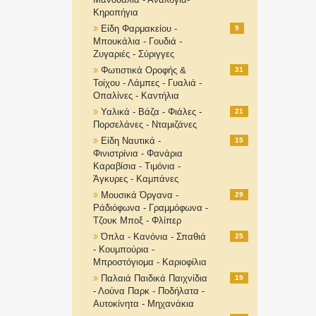
Κηροπήγια
Είδη Φαρμακείου -
9
Μπουκάλια - Γουδιά -
Ζυγαριές - Σύριγγες
Φωτιστικά Οροφής &
31
Τοίχου - Λάμπες - Γυαλιά -
Οπαλίνες - Καντήλια
Υαλικά - Βάζα - Φιάλες -
21
Πορσελάνες - Νταμιζάνες
Είδη Ναυτικά -
15
Φινιστρίνια - Φανάρια
Καραβίσια - Τιμόνια -
Άγκυρες - Καμπάνες
Μουσικά Όργανα -
29
Ράδιόφωνα - Γραμμόφωνα -
Τζουκ Μποξ - Φλίπερ
Όπλα - Κανόνια - Σπαθιά
25
- Κουμπούρια -
Μπροστόγιομα - Καριοφίλια
Παλαιά Παιδικά Παιχνίδια
19
- Λούνα Παρκ - Ποδήλατα -
Αυτοκίνητα - Μηχανάκια