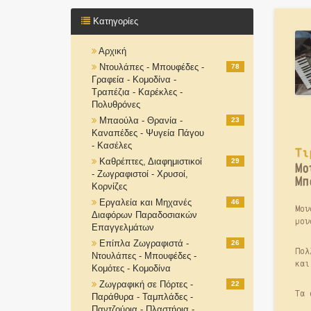
Κατηγορίες
Αρχική
Ντουλάπες - Μπουφέδες -
78
Γραφεία - Κομοδίνα -
Τραπέζια - Καρέκλες -
Πολυθρόνες
Μπαούλα - Θρανία -
23
Καναπέδες - Ψυγεία Πάγου
- Κασέλες
Τι
Καθρέπτες, Διαφημιστικοί
29
Μο
- Ζωγραφιστοί - Χρυσοί,
Μπ
Κορνίζες
Εργαλεία και Μηχανές
46
Μου
Διαφόρων Παραδοσιακών
μου
Επαγγελμάτων
Επίπλα Ζωγραφιστά -
26
Πολ
Ντουλάπες - Μπουφέδες -
και
Κομότες - Κομοδίνα
Ζωγραφική σε Πόρτες -
22
Τα 
Παράθυρα - Ταμπλάδες -
Παντζούρια - Πλαστήρια -