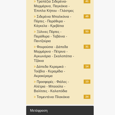
Τραπέζια Σιδερένια-
41
Μαρμάρινα, Παγκάκια -
Έπιπλα Κήπου - Γλάστρες
Σιδερένια Μπαλκόνια -
49
Πόρτες - Παράθυρα -
Κάγκελα - Κρεβάτια
Ξύλινες Πόρτες -
53
Παράθυρα - Ταβάνια -
Παντζούρια
Φουρούσια - Δάπεδα
31
Μαρμάρινα - Πέτρινα -
Αγκωνάρια - Σκαλοπάτια -
Τζάκια
Δάπεδα Κεραμικά -
14
Τούβλα - Κεραμίδια -
Ακροκέραμα
Προσφορές - Φιάλες -
13
Αλέτρια - Μπαούλα -
Βαλίτσες - Καλαπόδια
Τσιμεντένια Πλακάκια
24
Μετάφραση