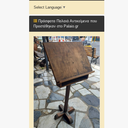
Select Language
▼
Πρόσφατα Παλαιά Αντικείμενα που
Προστέθηκαν στο Palaio.gr