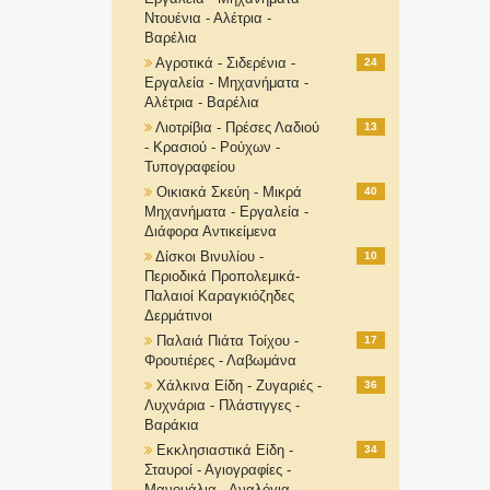
Ντουένια - Αλέτρια -
Βαρέλια
Αγροτικά - Σιδερένια -
24
Εργαλεία - Μηχανήματα -
Αλέτρια - Βαρέλια
Λιοτρίβια - Πρέσες Λαδιού
13
- Κρασιού - Ρούχων -
Τυπογραφείου
Οικιακά Σκεύη - Μικρά
40
Μηχανήματα - Εργαλεία -
Διάφορα Αντικείμενα
Δίσκοι Βινυλίου -
10
Περιοδικά Προπολεμικά-
Παλαιοί Καραγκιόζηδες
Δερμάτινοι
Παλαιά Πιάτα Τοίχου -
17
Φρουτιέρες - Λαβωμάνα
Χάλκινα Είδη - Ζυγαριές -
36
Λυχνάρια - Πλάστιγγες -
Βαράκια
Εκκλησιαστικά Είδη -
34
Σταυροί - Αγιογραφίες -
Μανουάλια - Αναλόγια-