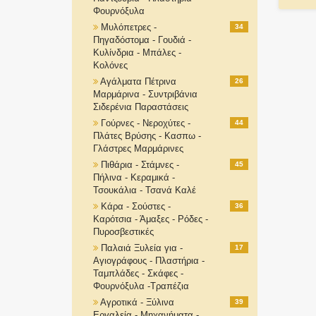
Φουρνόξυλα
Μυλόπετρες -
34
Πηγαδόστομα - Γουδιά -
Κυλίνδρια - Μπάλες -
Κολόνες
Αγάλματα Πέτρινα
26
Μαρμάρινα - Συντριβάνια
Σιδερένια Παραστάσεις
Γούρνες - Νεροχύτες -
44
Πλάτες Βρύσης - Κασπω -
Γλάστρες Μαρμάρινες
Πιθάρια - Στάμνες -
45
Πήλινα - Κεραμικά -
Τσουκάλια - Τσανά Καλέ
Κάρα - Σούστες -
36
Καρότσια - Άμαξες - Ρόδες -
Πυροσβεστικές
Παλαιά Ξυλεία για -
17
Αγιογράφους - Πλαστήρια -
Ταμπλάδες - Σκάφες -
Φουρνόξυλα -Τραπέζια
Αγροτικά - Ξύλινα
39
Εργαλεία - Μηχανήματα -