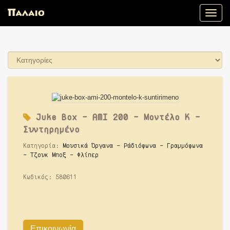
Toggle
naviga
Juke Box - AMI 200 - Μοντέλο K -
Συντηρημένο
Κατηγορία:
Μουσικά Όργανα - Ράδιόφωνα - Γραμμόφωνα
- Τζουκ Μποξ - Φλίπερ
Κωδικός:
580611
Επικοινωνία