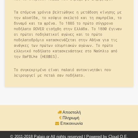
Τα επόμενα χρόνια βελτιώθηκε η μετάδοση κίνησης με
την αλυσίδα, το κούφιο σκελετό και τη σαμπρέλα, το
δυναμό και τα φρένα. Το 1885 το πρώτο σύγχρονο
ποδήλατο ROVER εισήχθη στην Ελλάδα. Το 1890 έγιναν
οι πρώτοι ποδηλατικοί αγώνες και το πρώτο
ποδηλατοδρόμιο κατασκευάζεται στην Αθήνα για τις
ανάγκες των πρώτων ολυμπιακών αγώνων. Το πρώτο
ελληνικό ποδήλατο κατασκευάστηκε στο Ναύπλιο από
την RafBike (HERMES).
Το συγκεκριμένο είναι παλαιό αυτοκινητάκι που
λειρουργεί με πεταλ σαν ποδήλατο.
Αποστολή
Πληρωμή
Επικοινωνία
© 2011-2018 Palaio.gr All rights reserved | Powered by Cloud O.E.