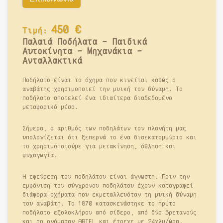
450
€
Τιμή:
Παλαιά Ποδήλατα - Παιδικά
Αυτοκίνητα - Μηχανάκια -
Ανταλλακτικά
Ποδήλατο είναι το όχημα που κινείται καθώς ο
αναβάτης χρησιμοποιεί την μυική του δύναμη. Το
ποδήλατο αποτελεί ένα ιδιαίτερα διαδεδομένο
μεταφορικό μέσο.
Σήμερα, ο αριθμός των ποδηλάτων του πλανήτη μας
υπολογίζεται ότι ξεπερνά το ένα δισεκατομμύριο και
το χρησιμοποιούμε για μετακίνηση, άθληση και
ψυχαγωγία.
Η εφεύρεση του ποδηλάτου είναι άγνωστη. Πριν την
εμφάνιση του σύγχρονου ποδηλάτου έχουν καταγραφεί
διάφορα οχήματα που εκμεταλλευόταν τη μυική δύναμη
του αναβάτη. Το 1870 κατασκευάστηκε το πρώτο
ποδήλατο εξολοκλήρου από σίδερο, από δύο Βρετανούς
και το ονόμασαν ARIEL και έτρεχε με 24χλμ/ώρα.