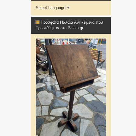
Select Language
▼
Πρόσφατα Παλαιά Αντικείμενα που
Προστέθηκαν στο Palaio.gr