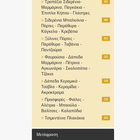
Τραπέζια Σιδερένια-
41
Μαρμάρινα, Παγκάκια -
Έπιπλα Κήπου - Γλάστρες
Σιδερένια Μπαλκόνια -
49
Πόρτες - Παράθυρα -
Κάγκελα - Κρεβάτια
Ξύλινες Πόρτες -
53
Παράθυρα - Ταβάνια -
Παντζούρια
Φουρούσια - Δάπεδα
31
Μαρμάρινα - Πέτρινα -
Αγκωνάρια - Σκαλοπάτια -
Τζάκια
Δάπεδα Κεραμικά -
14
Τούβλα - Κεραμίδια -
Ακροκέραμα
Προσφορές - Φιάλες -
13
Αλέτρια - Μπαούλα -
Βαλίτσες - Καλαπόδια
Τσιμεντένια Πλακάκια
24
Μετάφραση