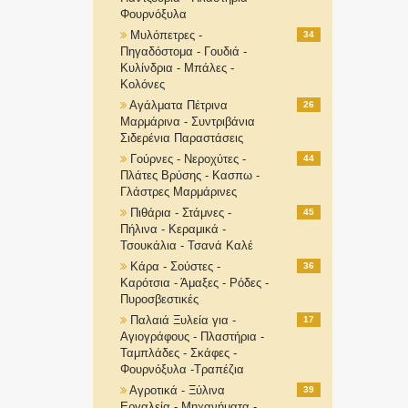
Φουρνόξυλα
Μυλόπετρες -
34
Πηγαδόστομα - Γουδιά -
Κυλίνδρια - Μπάλες -
Κολόνες
Αγάλματα Πέτρινα
26
Μαρμάρινα - Συντριβάνια
Σιδερένια Παραστάσεις
Γούρνες - Νεροχύτες -
44
Πλάτες Βρύσης - Κασπω -
Γλάστρες Μαρμάρινες
Πιθάρια - Στάμνες -
45
Πήλινα - Κεραμικά -
Τσουκάλια - Τσανά Καλέ
Κάρα - Σούστες -
36
Καρότσια - Άμαξες - Ρόδες -
Πυροσβεστικές
Παλαιά Ξυλεία για -
17
Αγιογράφους - Πλαστήρια -
Ταμπλάδες - Σκάφες -
Φουρνόξυλα -Τραπέζια
Αγροτικά - Ξύλινα
39
Εργαλεία - Μηχανήματα -