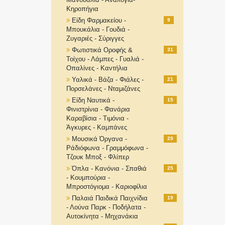
Κηροπήγια
Είδη Φαρμακείου -
9
Μπουκάλια - Γουδιά -
Ζυγαριές - Σύριγγες
Φωτιστικά Οροφής &
31
Τοίχου - Λάμπες - Γυαλιά -
Οπαλίνες - Καντήλια
Υαλικά - Βάζα - Φιάλες -
21
Πορσελάνες - Νταμιζάνες
Είδη Ναυτικά -
15
Φινιστρίνια - Φανάρια
Καραβίσια - Τιμόνια -
Άγκυρες - Καμπάνες
Μουσικά Όργανα -
29
Ράδιόφωνα - Γραμμόφωνα -
Τζουκ Μποξ - Φλίπερ
Όπλα - Κανόνια - Σπαθιά
25
- Κουμπούρια -
Μπροστόγιομα - Καριοφίλια
Παλαιά Παιδικά Παιχνίδια
19
- Λούνα Παρκ - Ποδήλατα -
Αυτοκίνητα - Μηχανάκια