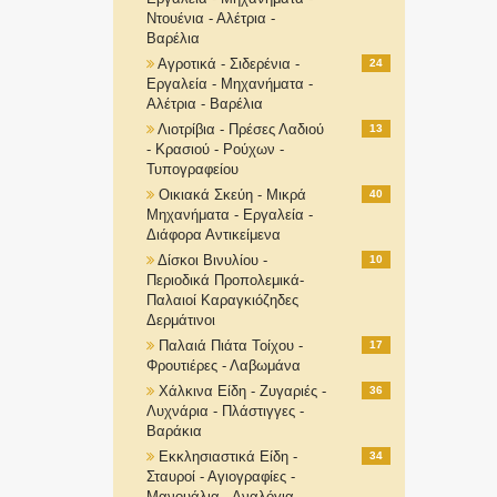
Ντουένια - Αλέτρια -
Βαρέλια
Αγροτικά - Σιδερένια -
24
Εργαλεία - Μηχανήματα -
Αλέτρια - Βαρέλια
Λιοτρίβια - Πρέσες Λαδιού
13
- Κρασιού - Ρούχων -
Τυπογραφείου
Οικιακά Σκεύη - Μικρά
40
Μηχανήματα - Εργαλεία -
Διάφορα Αντικείμενα
Δίσκοι Βινυλίου -
10
Περιοδικά Προπολεμικά-
Παλαιοί Καραγκιόζηδες
Δερμάτινοι
Παλαιά Πιάτα Τοίχου -
17
Φρουτιέρες - Λαβωμάνα
Χάλκινα Είδη - Ζυγαριές -
36
Λυχνάρια - Πλάστιγγες -
Βαράκια
Εκκλησιαστικά Είδη -
34
Σταυροί - Αγιογραφίες -
Μανουάλια - Αναλόγια-