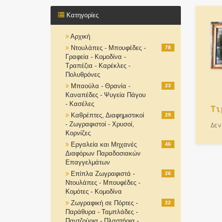
Κατηγορίες
Αρχική
Ντουλάπες - Μπουφέδες -
78
Γραφεία - Κομοδίνα -
Τραπέζια - Καρέκλες -
Πολυθρόνες
Μπαούλα - Θρανία -
23
Καναπέδες - Ψυγεία Πάγου
- Κασέλες
Τι
Καθρέπτες, Διαφημιστικοί
29
- Ζωγραφιστοί - Χρυσοί,
Δεν
Κορνίζες
Εργαλεία και Μηχανές
46
Διαφόρων Παραδοσιακών
Επαγγελμάτων
Επίπλα Ζωγραφιστά -
26
Ντουλάπες - Μπουφέδες -
Κομότες - Κομοδίνα
Ζωγραφική σε Πόρτες -
22
Παράθυρα - Ταμπλάδες -
Παντζούρια - Πλαστήρια -