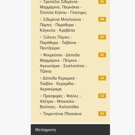
Τραπέζια Σιδερένια-
41
Μαρμάρινα, Παγκάκια -
Έπιπλα Κήπου - Γλάστρες
Σιδερένια Μπαλκόνια -
49
Πόρτες - Παράθυρα -
Κάγκελα - Κρεβάτια
Ξύλινες Πόρτες -
53
Παράθυρα - Ταβάνια -
Παντζούρια
Φουρούσια - Δάπεδα
31
Μαρμάρινα - Πέτρινα -
Αγκωνάρια - Σκαλοπάτια -
Τζάκια
Δάπεδα Κεραμικά -
14
Τούβλα - Κεραμίδια -
Ακροκέραμα
Προσφορές - Φιάλες -
13
Αλέτρια - Μπαούλα -
Βαλίτσες - Καλαπόδια
Τσιμεντένια Πλακάκια
24
Μετάφραση