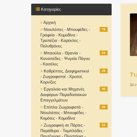
Κατηγορίες
Αρχική
Ντουλάπες - Μπουφέδες -
78
Γραφεία - Κομοδίνα -
Τραπέζια - Καρέκλες -
Πολυθρόνες
Μπαούλα - Θρανία -
23
Καναπέδες - Ψυγεία Πάγου
- Κασέλες
Καθρέπτες, Διαφημιστικοί
29
Τι
- Ζωγραφιστοί - Χρυσοί,
Κορνίζες
Δεν
Εργαλεία και Μηχανές
46
Διαφόρων Παραδοσιακών
Επαγγελμάτων
Επίπλα Ζωγραφιστά -
26
Ντουλάπες - Μπουφέδες -
Κομότες - Κομοδίνα
Ζωγραφική σε Πόρτες -
22
Παράθυρα - Ταμπλάδες -
Παντζούρια - Πλαστήρια -