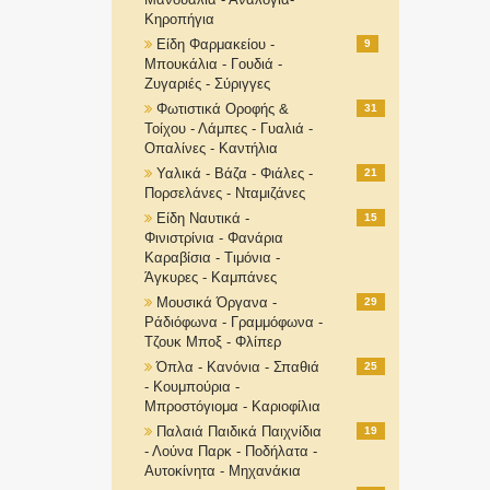
Κηροπήγια
Είδη Φαρμακείου -
9
Μπουκάλια - Γουδιά -
Ζυγαριές - Σύριγγες
Φωτιστικά Οροφής &
31
Τοίχου - Λάμπες - Γυαλιά -
Οπαλίνες - Καντήλια
Υαλικά - Βάζα - Φιάλες -
21
Πορσελάνες - Νταμιζάνες
Είδη Ναυτικά -
15
Φινιστρίνια - Φανάρια
Καραβίσια - Τιμόνια -
Άγκυρες - Καμπάνες
Μουσικά Όργανα -
29
Ράδιόφωνα - Γραμμόφωνα -
Τζουκ Μποξ - Φλίπερ
Όπλα - Κανόνια - Σπαθιά
25
- Κουμπούρια -
Μπροστόγιομα - Καριοφίλια
Παλαιά Παιδικά Παιχνίδια
19
- Λούνα Παρκ - Ποδήλατα -
Αυτοκίνητα - Μηχανάκια