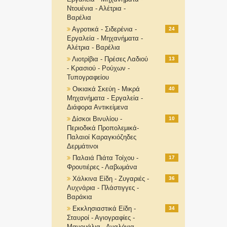
Ντουένια - Αλέτρια -
Βαρέλια
Αγροτικά - Σιδερένια -
24
Εργαλεία - Μηχανήματα -
Αλέτρια - Βαρέλια
Λιοτρίβια - Πρέσες Λαδιού
13
- Κρασιού - Ρούχων -
Τυπογραφείου
Οικιακά Σκεύη - Μικρά
40
Μηχανήματα - Εργαλεία -
Διάφορα Αντικείμενα
Δίσκοι Βινυλίου -
10
Περιοδικά Προπολεμικά-
Παλαιοί Καραγκιόζηδες
Δερμάτινοι
Παλαιά Πιάτα Τοίχου -
17
Φρουτιέρες - Λαβωμάνα
Χάλκινα Είδη - Ζυγαριές -
36
Λυχνάρια - Πλάστιγγες -
Βαράκια
Εκκλησιαστικά Είδη -
34
Σταυροί - Αγιογραφίες -
Μανουάλια - Αναλόγια-