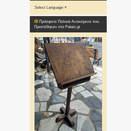
Select Language
▼
Πρόσφατα Παλαιά Αντικείμενα που
Προστέθηκαν στο Palaio.gr