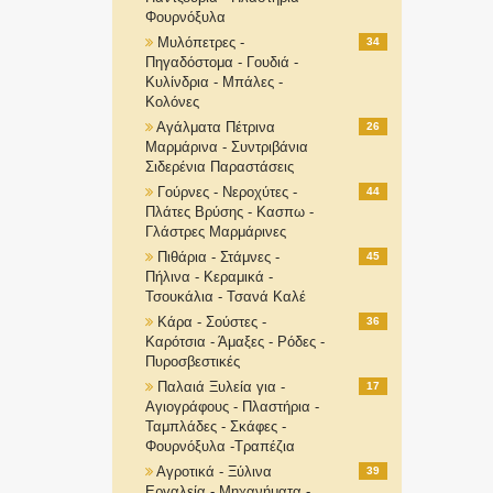
Φουρνόξυλα
Μυλόπετρες -
34
Πηγαδόστομα - Γουδιά -
Κυλίνδρια - Μπάλες -
Κολόνες
Αγάλματα Πέτρινα
26
Μαρμάρινα - Συντριβάνια
Σιδερένια Παραστάσεις
Γούρνες - Νεροχύτες -
44
Πλάτες Βρύσης - Κασπω -
Γλάστρες Μαρμάρινες
Πιθάρια - Στάμνες -
45
Πήλινα - Κεραμικά -
Τσουκάλια - Τσανά Καλέ
Κάρα - Σούστες -
36
Καρότσια - Άμαξες - Ρόδες -
Πυροσβεστικές
Παλαιά Ξυλεία για -
17
Αγιογράφους - Πλαστήρια -
Ταμπλάδες - Σκάφες -
Φουρνόξυλα -Τραπέζια
Αγροτικά - Ξύλινα
39
Εργαλεία - Μηχανήματα -