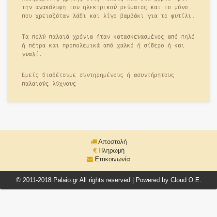
την ανακάλυψη του ηλεκτρικού ρεύματος και το μόνο
που χρειαζόταν λάδι και λίγο βαμβάκι για το φυτίλι.
Τα πολύ παλαιά χρόνια ήταν κατασκευασμένος από πηλό
ή πέτρα και προπολεμικά από χαλκό ή σίδερο ή και
γυαλί.
Εμείς διαθέτουμε συντηρημένους ή ασυντήρητους
παλαιούς λύχνους
Αποστολή
Πληρωμή
Επικοινωνία
© 2011-2018 Palaio.gr All rights reserved | Powered by Cloud O.E.