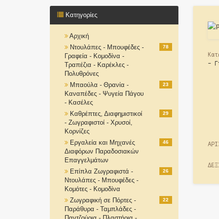
Κατηγορίες
Αρχική
Ντουλάπες - Μπουφέδες -
78
Κατ
Γραφεία - Κομοδίνα -
- Γ
Τραπέζια - Καρέκλες -
Πολυθρόνες
Μπαούλα - Θρανία -
23
Καναπέδες - Ψυγεία Πάγου
- Κασέλες
Καθρέπτες, Διαφημιστικοί
29
- Ζωγραφιστοί - Χρυσοί,
Κορνίζες
Εργαλεία και Μηχανές
46
ΑΡΙ
Διαφόρων Παραδοσιακών
Επαγγελμάτων
ΔΕΞ
Επίπλα Ζωγραφιστά -
26
Ντουλάπες - Μπουφέδες -
Κομότες - Κομοδίνα
Ζωγραφική σε Πόρτες -
22
Παράθυρα - Ταμπλάδες -
Παντζούρια - Πλαστήρια -