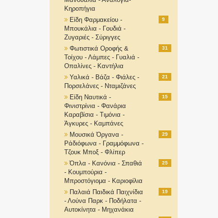
Κηροπήγια
Είδη Φαρμακείου -
9
Μπουκάλια - Γουδιά -
Ζυγαριές - Σύριγγες
Φωτιστικά Οροφής &
31
Τοίχου - Λάμπες - Γυαλιά -
Οπαλίνες - Καντήλια
Υαλικά - Βάζα - Φιάλες -
21
Πορσελάνες - Νταμιζάνες
Είδη Ναυτικά -
15
Φινιστρίνια - Φανάρια
Καραβίσια - Τιμόνια -
Άγκυρες - Καμπάνες
Μουσικά Όργανα -
29
Ράδιόφωνα - Γραμμόφωνα -
Τζουκ Μποξ - Φλίπερ
Όπλα - Κανόνια - Σπαθιά
25
- Κουμπούρια -
Μπροστόγιομα - Καριοφίλια
Παλαιά Παιδικά Παιχνίδια
19
- Λούνα Παρκ - Ποδήλατα -
Αυτοκίνητα - Μηχανάκια