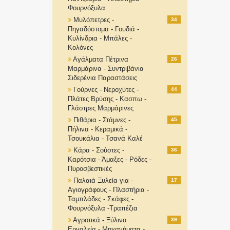
Φουρνόξυλα
Μυλόπετρες -
34
Πηγαδόστομα - Γουδιά -
Κυλίνδρια - Μπάλες -
Κολόνες
Αγάλματα Πέτρινα
26
Μαρμάρινα - Συντριβάνια
Σιδερένια Παραστάσεις
Γούρνες - Νεροχύτες -
44
Πλάτες Βρύσης - Κασπω -
Γλάστρες Μαρμάρινες
Πιθάρια - Στάμνες -
45
Πήλινα - Κεραμικά -
Τσουκάλια - Τσανά Καλέ
Κάρα - Σούστες -
36
Καρότσια - Άμαξες - Ρόδες -
Πυροσβεστικές
Παλαιά Ξυλεία για -
17
Αγιογράφους - Πλαστήρια -
Ταμπλάδες - Σκάφες -
Φουρνόξυλα -Τραπέζια
Αγροτικά - Ξύλινα
39
Εργαλεία - Μηχανήματα -