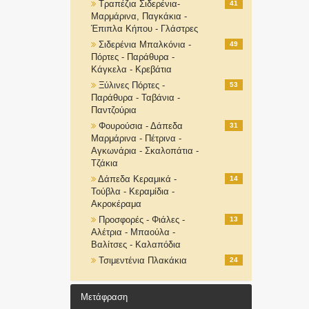
Τραπέζια Σιδερένια-
41
Μαρμάρινα, Παγκάκια -
Έπιπλα Κήπου - Γλάστρες
Σιδερένια Μπαλκόνια -
49
Πόρτες - Παράθυρα -
Κάγκελα - Κρεβάτια
Ξύλινες Πόρτες -
53
Παράθυρα - Ταβάνια -
Παντζούρια
Φουρούσια - Δάπεδα
31
Μαρμάρινα - Πέτρινα -
Αγκωνάρια - Σκαλοπάτια -
Τζάκια
Δάπεδα Κεραμικά -
14
Τούβλα - Κεραμίδια -
Ακροκέραμα
Προσφορές - Φιάλες -
13
Αλέτρια - Μπαούλα -
Βαλίτσες - Καλαπόδια
Τσιμεντένια Πλακάκια
24
Μετάφραση