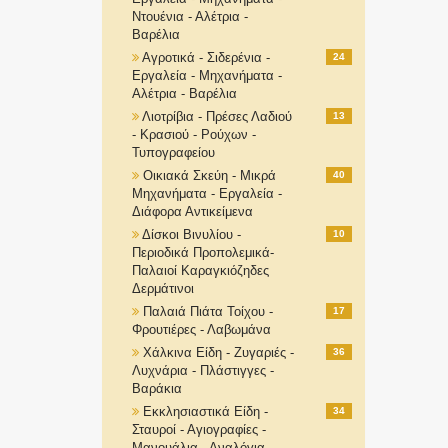
Ντουένια - Αλέτρια -
Βαρέλια
Αγροτικά - Σιδερένια -
24
Εργαλεία - Μηχανήματα -
Αλέτρια - Βαρέλια
Λιοτρίβια - Πρέσες Λαδιού
13
- Κρασιού - Ρούχων -
Τυπογραφείου
Οικιακά Σκεύη - Μικρά
40
Μηχανήματα - Εργαλεία -
Διάφορα Αντικείμενα
Δίσκοι Βινυλίου -
10
Περιοδικά Προπολεμικά-
Παλαιοί Καραγκιόζηδες
Δερμάτινοι
Παλαιά Πιάτα Τοίχου -
17
Φρουτιέρες - Λαβωμάνα
Χάλκινα Είδη - Ζυγαριές -
36
Λυχνάρια - Πλάστιγγες -
Βαράκια
Εκκλησιαστικά Είδη -
34
Σταυροί - Αγιογραφίες -
Μανουάλια - Αναλόγια-