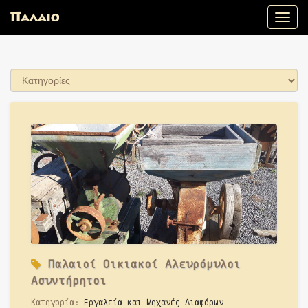
Toggle
naviga
Παλαιοί
Οικιακοί Αλευρόμυλοι
Ασυντήρητοι
Κατηγορία:
Εργαλεία και Μηχανές Διαφόρων