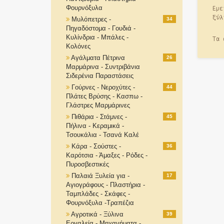
Εμε
Φουρνόξυλα
ξύλ
Μυλόπετρες -
34
Πηγαδόστομα - Γουδιά -
Κυλίνδρια - Μπάλες -
Τα 
Κολόνες
Αγάλματα Πέτρινα
26
Μαρμάρινα - Συντριβάνια
Σιδερένια Παραστάσεις
Γούρνες - Νεροχύτες -
44
Πλάτες Βρύσης - Κασπω -
Γλάστρες Μαρμάρινες
Πιθάρια - Στάμνες -
45
Πήλινα - Κεραμικά -
Τσουκάλια - Τσανά Καλέ
Κάρα - Σούστες -
36
Καρότσια - Άμαξες - Ρόδες -
Πυροσβεστικές
Παλαιά Ξυλεία για -
17
Αγιογράφους - Πλαστήρια -
Ταμπλάδες - Σκάφες -
Φουρνόξυλα -Τραπέζια
Αγροτικά - Ξύλινα
39
Εργαλεία - Μηχανήματα -