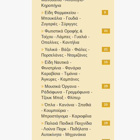
Κηροπήγια
Είδη Φαρμακείου -
9
Μπουκάλια - Γουδιά -
Ζυγαριές - Σύριγγες
Φωτιστικά Οροφής &
31
Τοίχου - Λάμπες - Γυαλιά -
Οπαλίνες - Καντήλια
Υαλικά - Βάζα - Φιάλες -
21
Πορσελάνες - Νταμιζάνες
Είδη Ναυτικά -
15
Φινιστρίνια - Φανάρια
Καραβίσια - Τιμόνια -
Άγκυρες - Καμπάνες
Μουσικά Όργανα -
29
Ράδιόφωνα - Γραμμόφωνα -
Τζουκ Μποξ - Φλίπερ
Όπλα - Κανόνια - Σπαθιά
25
- Κουμπούρια -
Μπροστόγιομα - Καριοφίλια
Παλαιά Παιδικά Παιχνίδια
19
- Λούνα Παρκ - Ποδήλατα -
Αυτοκίνητα - Μηχανάκια