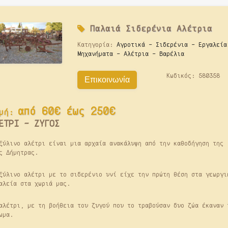
Παλαιά
Σιδερένια Αλέτρια
Κατηγορία:
Αγροτικά - Σιδερένια - Εργαλεία
Μηχανήματα - Αλέτρια - Βαρέλια
Κωδικός:
580358
Επικοινωνία
από 60€ έως 250€
μή:
ΕΤΡΙ – ΖΥΓΟΣ
ξύλινο αλέτρι είναι μια αρχαία ανακάλυψη από την καθοδήγηση της
ς Δήμητρας.
ξύλινο αλέτρι με το σιδερένιο υνί είχε την πρώτη θέση στα γεωργι
αλεία στα χωριά μας.
αλέτρι, με τη βοήθεια του ζυγού που το τραβούσαν δυο ζώα έκαναν 
ωμα.