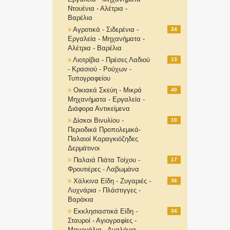
Ντουένια - Αλέτρια -
Βαρέλια
Αγροτικά - Σιδερένια -
24
Εργαλεία - Μηχανήματα -
Αλέτρια - Βαρέλια
Λιοτρίβια - Πρέσες Λαδιού
13
- Κρασιού - Ρούχων -
Τυπογραφείου
Οικιακά Σκεύη - Μικρά
40
Μηχανήματα - Εργαλεία -
Διάφορα Αντικείμενα
Δίσκοι Βινυλίου -
10
Περιοδικά Προπολεμικά-
Παλαιοί Καραγκιόζηδες
Δερμάτινοι
Παλαιά Πιάτα Τοίχου -
17
Φρουτιέρες - Λαβωμάνα
Χάλκινα Είδη - Ζυγαριές -
36
Λυχνάρια - Πλάστιγγες -
Βαράκια
Εκκλησιαστικά Είδη -
34
Σταυροί - Αγιογραφίες -
Μανουάλια - Αναλόγια-