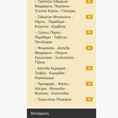
Τραπέζια Σιδερένια-
41
Μαρμάρινα, Παγκάκια -
Έπιπλα Κήπου - Γλάστρες
Σιδερένια Μπαλκόνια -
49
Πόρτες - Παράθυρα -
Κάγκελα - Κρεβάτια
Ξύλινες Πόρτες -
53
Παράθυρα - Ταβάνια -
Παντζούρια
Φουρούσια - Δάπεδα
31
Μαρμάρινα - Πέτρινα -
Αγκωνάρια - Σκαλοπάτια -
Τζάκια
Δάπεδα Κεραμικά -
14
Τούβλα - Κεραμίδια -
Ακροκέραμα
Προσφορές - Φιάλες -
13
Αλέτρια - Μπαούλα -
Βαλίτσες - Καλαπόδια
Τσιμεντένια Πλακάκια
24
Μετάφραση