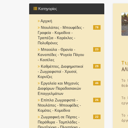
Κατηγορίες
Αρχική
Ντουλάπες - Μπουφέδες -
78
Γραφεία - Κομοδίνα -
Τραπέζια - Καρέκλες -
Πολυθρόνες
Μπαούλα - Θρανία -
23
Καναπέδες - Ψυγεία Πάγου
- Κασέλες
Τι
Καθρέπτες, Διαφημιστικοί
29
ΑΛ
- Ζωγραφιστοί - Χρυσοί,
Κορνίζες
Το 
Εργαλεία και Μηχανές
46
θεά
Διαφόρων Παραδοσιακών
Επαγγελμάτων
Το 
Επίπλα Ζωγραφιστά -
26
εργ
Ντουλάπες - Μπουφέδες -
Κομότες - Κομοδίνα
Το 
Ζωγραφική σε Πόρτες -
22
όργ
Παράθυρα - Ταμπλάδες -
Παντζούρια - Πλαστήρια -