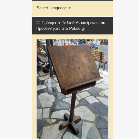
Select Language
▼
Πρόσφατα Παλαιά Αντικείμενα που
Προστέθηκαν στο Palaio.gr