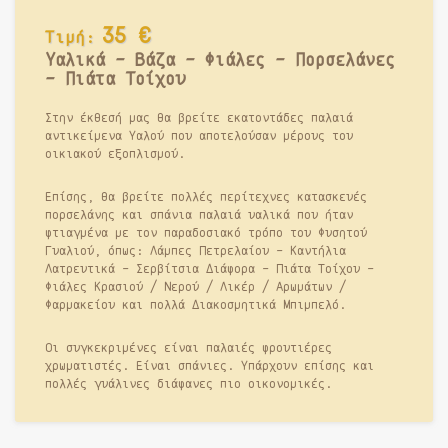
35
€
Τιμή:
Υαλικά - Βάζα - Φιάλες - Πορσελάνες
- Πιάτα Τοίχου
Στην έκθεσή μας θα βρείτε εκατοντάδες παλαιά
αντικείμενα Υαλού που αποτελούσαν μέρους του
οικιακού εξοπλισμού.
Επίσης, θα βρείτε πολλές περίτεχνες κατασκευές
πορσελάνης και σπάνια παλαιά υαλικά που ήταν
φτιαγμένα με τον παραδοσιακό τρόπο του Φυσητού
Γυαλιού, όπως: Λάμπες Πετρελαίου - Καντήλια
Λατρευτικά - Σερβίτσια Διάφορα - Πιάτα Τοίχου -
Φιάλες Κρασιού / Νερού / Λικέρ / Αρωμάτων /
Φαρμακείου και πολλά Διακοσμητικά Μπιμπελό.
Οι συγκεκριμένες είναι παλαιές φρουτιέρες
χρωματιστές. Είναι σπάνιες. Υπάρχουν επίσης και
πολλές γυάλινες διάφανες πιο οικονομικές.