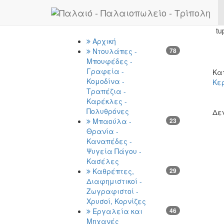
Previous
Κατηγορίες
Αρχική
Ντουλάπες -
78
Μπουφέδες -
Γραφεία -
Κα
Κομοδίνα -
Κε
Τραπέζια -
Καρέκλες -
Πολυθρόνες
Δε
Μπαούλα -
23
Θρανία -
Καναπέδες -
Ψυγεία Πάγου -
Κασέλες
Καθρέπτες,
29
Διαφημιστικοί -
Ζωγραφιστοί -
Χρυσοί, Κορνίζες
Εργαλεία και
46
Μηχανές