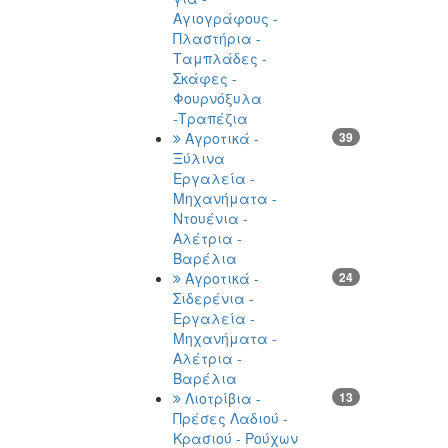
Αγιογράφους -
Πλαστήρια -
Ταμπλάδες -
Σκάφες -
Φουρνόξυλα
-Τραπέζια
Αγροτικά -
39
Ξύλινα
Εργαλεία -
Μηχανήματα -
Ντουένια -
Αλέτρια -
Βαρέλια
Αγροτικά -
24
Σιδερένια -
Εργαλεία -
Μηχανήματα -
Αλέτρια -
Βαρέλια
Λιοτρίβια -
13
Πρέσες Λαδιού -
Κρασιού - Ρούχων