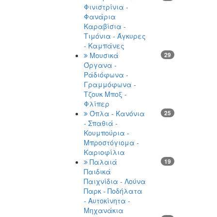
Φινιστρίνια -
Φανάρια
Καραβίσια -
Τιμόνια - Άγκυρες
- Καμπάνες
Μουσικά
29
Όργανα -
Ράδιόφωνα -
Γραμμόφωνα -
Τζουκ Μποξ -
Φλίπερ
Όπλα - Κανόνια
25
- Σπαθιά -
Κουμπούρια -
Μπροστόγιομα -
Καριοφίλια
Παλαιά
19
Παιδικά
Παιχνίδια - Λούνα
Παρκ - Ποδήλατα
- Αυτοκίνητα -
Μηχανάκια