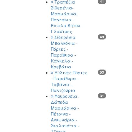
Τραπέζια
41
Σιδερένια-
Μαρμάρινα,
Παγκάκια -
Έπιπλα Κήπου -
Γλάστρες
Σιδερένια
49
Μπαλκόνια -
Πόρτες -
Παράθυρα -
Κάγκελα -
Κρεβάτια
Ξύλινες Πόρτες
53
- Παράθυρα -
Ταβάνια -
Παντζούρια
Φουρούσια -
31
Δάπεδα
Μαρμάρινα -
Πέτρινα -
Αγκωνάρια -
Σκαλοπάτια -
Τζάκια