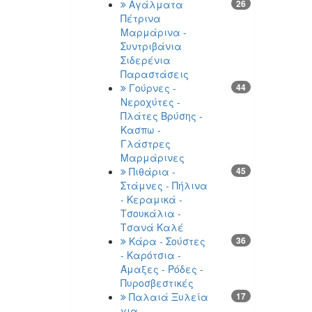
Αγάλματα
26
Πέτρινα
Μαρμάρινα -
Συντριβάνια
Σιδερένια
Παραστάσεις
Γούρνες -
44
Νεροχύτες -
Πλάτες Βρύσης -
Κασπω -
Γλάστρες
Μαρμάρινες
Πιθάρια -
45
Στάμνες - Πήλινα
- Κεραμικά -
Τσουκάλια -
Τσανά Καλέ
Κάρα - Σούστες
36
- Καρότσια -
Άμαξες - Ρόδες -
Πυροσβεστικές
Παλαιά Ξυλεία
17
για -