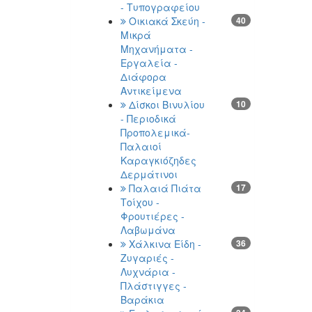
- Τυπογραφείου
Οικιακά Σκεύη -
40
Μικρά
Μηχανήματα -
Εργαλεία -
Διάφορα
Αντικείμενα
Δίσκοι Βινυλίου
10
- Περιοδικά
Προπολεμικά-
Παλαιοί
Καραγκιόζηδες
Δερμάτινοι
Παλαιά Πιάτα
17
Τοίχου -
Φρουτιέρες -
Λαβωμάνα
Χάλκινα Είδη -
36
Ζυγαριές -
Λυχνάρια -
Πλάστιγγες -
Βαράκια