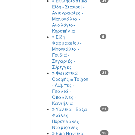
Εκκλησιαστικά
34
Είδη - Σταυροί -
Αγιογραφίες -
Μανουάλια -
Αναλόγια-
Κηροπήγια
Είδη
9
Φαρμακείου -
Μπουκάλια -
Γουδιά -
Ζυγαριές -
Σύριγγες
Φωτιστικά
31
Οροφής & Τοίχου
- Λάμπες -
Γυαλιά -
Οπαλίνες -
Καντήλια
Υαλικά - Βάζα -
21
Φιάλες -
Πορσελάνες -
Νταμιζάνες
Είδη Ναυτικά -
15