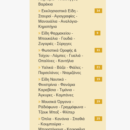
Βαράκια
Εκκλησιαστικά Είδη -
34
Σταυροί - Αγιογραφίες -
Μανουάλια - Αναλόγια-
Κηροπήγια
Είδη Φαρμακείου -
9
Μπουκάλια - Γουδιά -
Ζυγαριές - Σύριγγες
Φωτιστικά Οροφής &
31
Τοίχου - Λάμπες - Γυαλιά -
Οπαλίνες - Καντήλια
Υαλικά - Βάζα - Φιάλες -
21
Πορσελάνες - Νταμιζάνες
Είδη Ναυτικά -
15
Φινιστρίνια - Φανάρια
Καραβίσια - Τιμόνια -
Άγκυρες - Καμπάνες
Μουσικά Όργανα -
29
Ράδιόφωνα - Γραμμόφωνα -
Τζουκ Μποξ - Φλίπερ
Όπλα - Κανόνια - Σπαθιά
25
- Κουμπούρια -
Μπροστόγιομα - Καριοφίλια