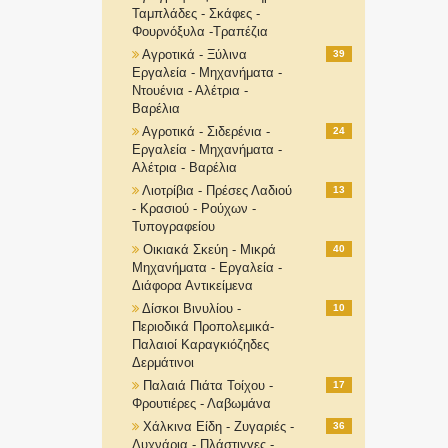
Ταμπλάδες - Σκάφες -
Φουρνόξυλα -Τραπέζια
Αγροτικά - Ξύλινα
39
Εργαλεία - Μηχανήματα -
Ντουένια - Αλέτρια -
Βαρέλια
Αγροτικά - Σιδερένια -
24
Εργαλεία - Μηχανήματα -
Αλέτρια - Βαρέλια
Λιοτρίβια - Πρέσες Λαδιού
13
- Κρασιού - Ρούχων -
Τυπογραφείου
Οικιακά Σκεύη - Μικρά
40
Μηχανήματα - Εργαλεία -
Διάφορα Αντικείμενα
Δίσκοι Βινυλίου -
10
Περιοδικά Προπολεμικά-
Παλαιοί Καραγκιόζηδες
Δερμάτινοι
Παλαιά Πιάτα Τοίχου -
17
Φρουτιέρες - Λαβωμάνα
Χάλκινα Είδη - Ζυγαριές -
36
Λυχνάρια - Πλάστιγγες -