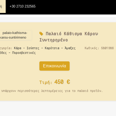
κή
+30 2710 232565
Παλαιό
Κάθισμα Κάρου
Συντηρημένο
ηγορία:
Κάρα - Σούστες - Καρότσια - Άμαξες
Κωδικός:
5801986
όδες - Πυροσβεστικές
Επικοινωνία
450
€
Τιμή:
 υπάρχουν περισσότερες λεπτομέρειες για το παλαιό προϊόν.