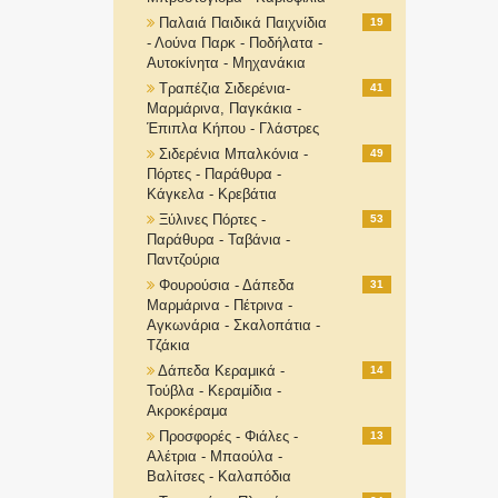
Παλαιά Παιδικά Παιχνίδια
19
- Λούνα Παρκ - Ποδήλατα -
Αυτοκίνητα - Μηχανάκια
Τραπέζια Σιδερένια-
41
Μαρμάρινα, Παγκάκια -
Έπιπλα Κήπου - Γλάστρες
Σιδερένια Μπαλκόνια -
49
Πόρτες - Παράθυρα -
Κάγκελα - Κρεβάτια
Ξύλινες Πόρτες -
53
Παράθυρα - Ταβάνια -
Παντζούρια
Φουρούσια - Δάπεδα
31
Μαρμάρινα - Πέτρινα -
Αγκωνάρια - Σκαλοπάτια -
Τζάκια
Δάπεδα Κεραμικά -
14
Τούβλα - Κεραμίδια -
Ακροκέραμα
Προσφορές - Φιάλες -
13
Αλέτρια - Μπαούλα -
Βαλίτσες - Καλαπόδια