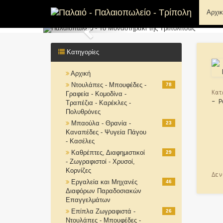
Αρχι
Previous
Κατηγορίες
Αρχική
Ντουλάπες - Μπουφέδες -
78
Κατ
Γραφεία - Κομοδίνα -
- Ρ
Τραπέζια - Καρέκλες -
Πολυθρόνες
Μπαούλα - Θρανία -
23
Καναπέδες - Ψυγεία Πάγου
- Κασέλες
Καθρέπτες, Διαφημιστικοί
29
- Ζωγραφιστοί - Χρυσοί,
Κορνίζες
Δεν
Εργαλεία και Μηχανές
46
Διαφόρων Παραδοσιακών
Επαγγελμάτων
Επίπλα Ζωγραφιστά -
26
Ντουλάπες - Μπουφέδες -