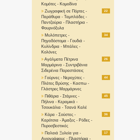
Κομότες - Κομοδίνα
Ζωγραφική σε Πόρτες -
22
Παράθυρα - Ταμπλάδες -
Παντζούρια - Πλαστήρια -
Φουρνόξυλα
Μυλόπετρες -
34
Πηγαδόστομα - Γουδιά -
Κυλίνδρια - Μπάλες -
Κολόνες
Αγάλματα Πέτρινα
26
Μαρμάρινα - Συντριβάνια
Σιδερένια Παραστάσεις
Γούρνες - Νεροχύτες -
44
Πλάτες Βρύσης - Κασπω -
Γλάστρες Μαρμάρινες
Πιθάρια - Στάμνες -
45
Πήλινα - Κεραμικά -
Τσουκάλια - Τσανά Καλέ
Κάρα - Σούστες -
36
Καρότσια - Άμαξες - Ρόδες -
Πυροσβεστικές
Παλαιά Ξυλεία για -
17
Αγιογράφους - Πλαστήρια -