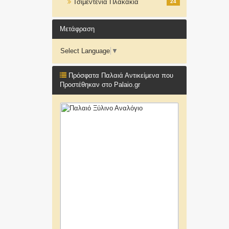
Τσιμεντένια Πλακάκια
24
Μετάφραση
Select Language
▼
Πρόσφατα Παλαιά Αντικείμενα που
Προστέθηκαν στο Palaio.gr
Μεγάλο Σιδερένιο Βυζαντινό
Χειροποίητό Μανουάλι
800€