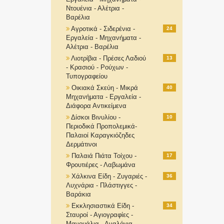
Ντουένια - Αλέτρια -
Βαρέλια
Αγροτικά - Σιδερένια -
24
Εργαλεία - Μηχανήματα -
Αλέτρια - Βαρέλια
Λιοτρίβια - Πρέσες Λαδιού
13
- Κρασιού - Ρούχων -
Τυπογραφείου
Οικιακά Σκεύη - Μικρά
40
Μηχανήματα - Εργαλεία -
Διάφορα Αντικείμενα
Δίσκοι Βινυλίου -
10
Περιοδικά Προπολεμικά-
Παλαιοί Καραγκιόζηδες
Δερμάτινοι
Παλαιά Πιάτα Τοίχου -
17
Φρουτιέρες - Λαβωμάνα
Χάλκινα Είδη - Ζυγαριές -
36
Λυχνάρια - Πλάστιγγες -
Βαράκια
Εκκλησιαστικά Είδη -
34
Σταυροί - Αγιογραφίες -
Μανουάλια - Αναλόγια-