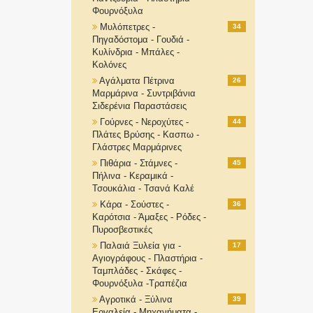
Φουρνόξυλα
Μυλόπετρες -
34
Πηγαδόστομα - Γουδιά -
Κυλίνδρια - Μπάλες -
Κολόνες
Αγάλματα Πέτρινα
26
Μαρμάρινα - Συντριβάνια
Σιδερένια Παραστάσεις
Γούρνες - Νεροχύτες -
44
Πλάτες Βρύσης - Κασπω -
Γλάστρες Μαρμάρινες
Πιθάρια - Στάμνες -
45
Πήλινα - Κεραμικά -
Τσουκάλια - Τσανά Καλέ
Κάρα - Σούστες -
36
Καρότσια - Άμαξες - Ρόδες -
Πυροσβεστικές
Παλαιά Ξυλεία για -
17
Αγιογράφους - Πλαστήρια -
Ταμπλάδες - Σκάφες -
Φουρνόξυλα -Τραπέζια
Αγροτικά - Ξύλινα
39
Εργαλεία - Μηχανήματα -