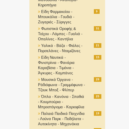
Κηροπήγια
Είδη Φαρμακείου -
9
Μπουκάλια - Γουδιά -
Ζυγαριές - Σύριγγες
Φωτιστικά Οροφής &
31
Τοίχου - Λάμπες - Γυαλιά -
Οπαλίνες - Καντήλια
Υαλικά - Βάζα - Φιάλες -
21
Πορσελάνες - Νταμιζάνες
Είδη Ναυτικά -
15
Φινιστρίνια - Φανάρια
Καραβίσια - Τιμόνια -
Άγκυρες - Καμπάνες
Μουσικά Όργανα -
29
Ράδιόφωνα - Γραμμόφωνα -
Τζουκ Μποξ - Φλίπερ
Όπλα - Κανόνια - Σπαθιά
25
- Κουμπούρια -
Μπροστόγιομα - Καριοφίλια
Παλαιά Παιδικά Παιχνίδια
19
- Λούνα Παρκ - Ποδήλατα -
Αυτοκίνητα - Μηχανάκια