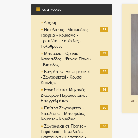
Κατηγορίες
Αρχική
Ντουλάπες - Μπουφέδες -
78
Γραφεία - Κομοδίνα -
Τραπέζια - Καρέκλες -
Πολυθρόνες
Μπαούλα - Θρανία -
23
Καναπέδες - Ψυγεία Πάγου
- Κασέλες
Καθρέπτες, Διαφημιστικοί
29
- Ζωγραφιστοί - Χρυσοί,
Κορνίζες
Εργαλεία και Μηχανές
46
Διαφόρων Παραδοσιακών
Δεν
Επαγγελμάτων
Επίπλα Ζωγραφιστά -
26
Ντουλάπες - Μπουφέδες -
Κομότες - Κομοδίνα
Ζωγραφική σε Πόρτες -
22
Παράθυρα - Ταμπλάδες -
Παντζούρια - Πλαστήρια -