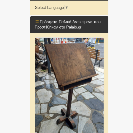
Select Language
▼
Πρόσφατα Παλαιά Αντικείμενα που
Προστέθηκαν στο Palaio.gr