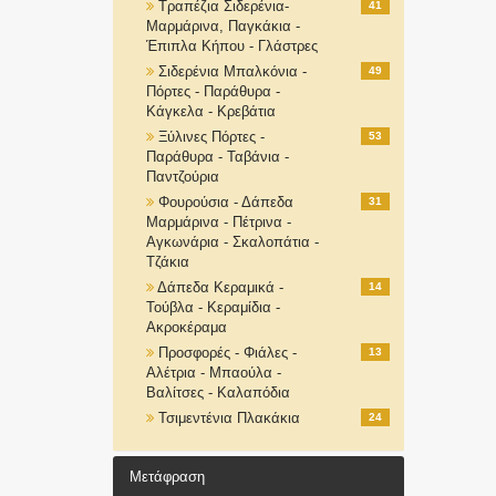
Τραπέζια Σιδερένια-
41
Μαρμάρινα, Παγκάκια -
Έπιπλα Κήπου - Γλάστρες
Σιδερένια Μπαλκόνια -
49
Πόρτες - Παράθυρα -
Κάγκελα - Κρεβάτια
Ξύλινες Πόρτες -
53
Παράθυρα - Ταβάνια -
Παντζούρια
Φουρούσια - Δάπεδα
31
Μαρμάρινα - Πέτρινα -
Αγκωνάρια - Σκαλοπάτια -
Τζάκια
Δάπεδα Κεραμικά -
14
Τούβλα - Κεραμίδια -
Ακροκέραμα
Προσφορές - Φιάλες -
13
Αλέτρια - Μπαούλα -
Βαλίτσες - Καλαπόδια
Τσιμεντένια Πλακάκια
24
Μετάφραση