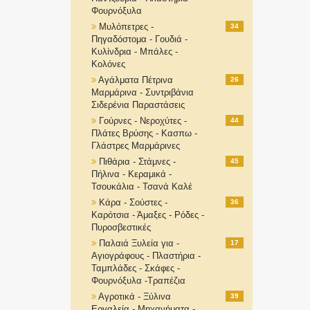
Φουρνόξυλα
Μυλόπετρες -
34
Πηγαδόστομα - Γουδιά -
Κυλίνδρια - Μπάλες -
Κολόνες
Αγάλματα Πέτρινα
26
Μαρμάρινα - Συντριβάνια
Σιδερένια Παραστάσεις
Γούρνες - Νεροχύτες -
44
Πλάτες Βρύσης - Κασπω -
Γλάστρες Μαρμάρινες
Πιθάρια - Στάμνες -
45
Πήλινα - Κεραμικά -
Τσουκάλια - Τσανά Καλέ
Κάρα - Σούστες -
36
Καρότσια - Άμαξες - Ρόδες -
Πυροσβεστικές
Παλαιά Ξυλεία για -
17
Αγιογράφους - Πλαστήρια -
Ταμπλάδες - Σκάφες -
Φουρνόξυλα -Τραπέζια
Αγροτικά - Ξύλινα
39
Εργαλεία - Μηχανήματα -