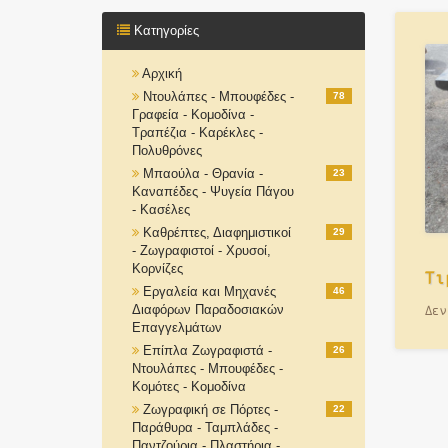
Κατηγορίες
Αρχική
Ντουλάπες - Μπουφέδες -
78
Γραφεία - Κομοδίνα -
Τραπέζια - Καρέκλες -
Πολυθρόνες
Μπαούλα - Θρανία -
23
Καναπέδες - Ψυγεία Πάγου
- Κασέλες
Καθρέπτες, Διαφημιστικοί
29
- Ζωγραφιστοί - Χρυσοί,
Κορνίζες
Τι
Εργαλεία και Μηχανές
46
Δεν
Διαφόρων Παραδοσιακών
Επαγγελμάτων
Επίπλα Ζωγραφιστά -
26
Ντουλάπες - Μπουφέδες -
Κομότες - Κομοδίνα
Ζωγραφική σε Πόρτες -
22
Παράθυρα - Ταμπλάδες -
Παντζούρια - Πλαστήρια -