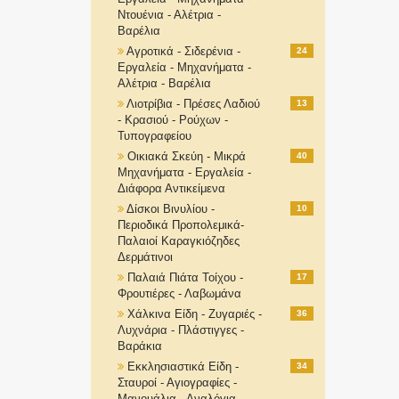
Ντουένια - Αλέτρια -
Βαρέλια
Αγροτικά - Σιδερένια -
24
Εργαλεία - Μηχανήματα -
Αλέτρια - Βαρέλια
Λιοτρίβια - Πρέσες Λαδιού
13
- Κρασιού - Ρούχων -
Τυπογραφείου
Οικιακά Σκεύη - Μικρά
40
Μηχανήματα - Εργαλεία -
Διάφορα Αντικείμενα
Δίσκοι Βινυλίου -
10
Περιοδικά Προπολεμικά-
Παλαιοί Καραγκιόζηδες
Δερμάτινοι
Παλαιά Πιάτα Τοίχου -
17
Φρουτιέρες - Λαβωμάνα
Χάλκινα Είδη - Ζυγαριές -
36
Λυχνάρια - Πλάστιγγες -
Βαράκια
Εκκλησιαστικά Είδη -
34
Σταυροί - Αγιογραφίες -
Μανουάλια - Αναλόγια-