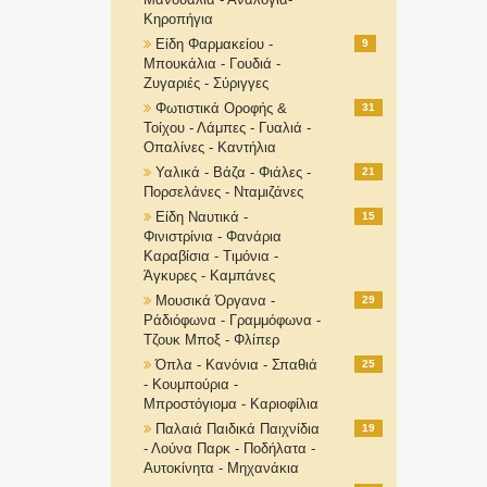
Κηροπήγια
Είδη Φαρμακείου -
9
Μπουκάλια - Γουδιά -
Ζυγαριές - Σύριγγες
Φωτιστικά Οροφής &
31
Τοίχου - Λάμπες - Γυαλιά -
Οπαλίνες - Καντήλια
Υαλικά - Βάζα - Φιάλες -
21
Πορσελάνες - Νταμιζάνες
Είδη Ναυτικά -
15
Φινιστρίνια - Φανάρια
Καραβίσια - Τιμόνια -
Άγκυρες - Καμπάνες
Μουσικά Όργανα -
29
Ράδιόφωνα - Γραμμόφωνα -
Τζουκ Μποξ - Φλίπερ
Όπλα - Κανόνια - Σπαθιά
25
- Κουμπούρια -
Μπροστόγιομα - Καριοφίλια
Παλαιά Παιδικά Παιχνίδια
19
- Λούνα Παρκ - Ποδήλατα -
Αυτοκίνητα - Μηχανάκια