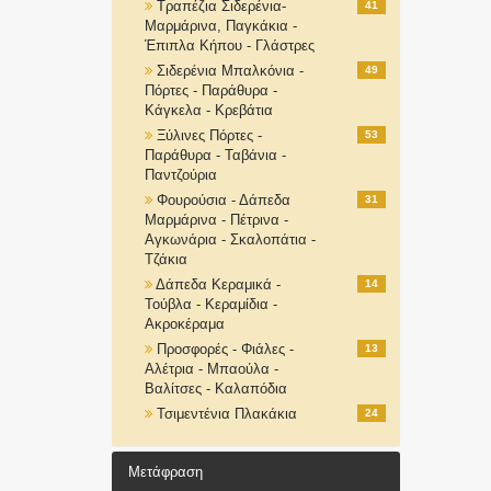
Τραπέζια Σιδερένια-
41
Μαρμάρινα, Παγκάκια -
Έπιπλα Κήπου - Γλάστρες
Σιδερένια Μπαλκόνια -
49
Πόρτες - Παράθυρα -
Κάγκελα - Κρεβάτια
Ξύλινες Πόρτες -
53
Παράθυρα - Ταβάνια -
Παντζούρια
Φουρούσια - Δάπεδα
31
Μαρμάρινα - Πέτρινα -
Αγκωνάρια - Σκαλοπάτια -
Τζάκια
Δάπεδα Κεραμικά -
14
Τούβλα - Κεραμίδια -
Ακροκέραμα
Προσφορές - Φιάλες -
13
Αλέτρια - Μπαούλα -
Βαλίτσες - Καλαπόδια
Τσιμεντένια Πλακάκια
24
Μετάφραση