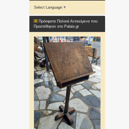
Select Language
▼
Πρόσφατα Παλαιά Αντικείμενα που
Προστέθηκαν στο Palaio.gr