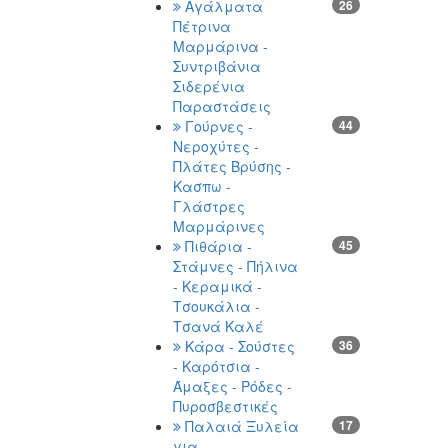
Αγάλματα
26
Πέτρινα
Μαρμάρινα -
Συντριβάνια
Σιδερένια
Παραστάσεις
Γούρνες -
44
Νεροχύτες -
Πλάτες Βρύσης -
Κασπω -
Γλάστρες
Μαρμάρινες
Πιθάρια -
45
Στάμνες - Πήλινα
- Κεραμικά -
Τσουκάλια -
Τσανά Καλέ
Κάρα - Σούστες
36
- Καρότσια -
Άμαξες - Ρόδες -
Πυροσβεστικές
Παλαιά Ξυλεία
17
για -