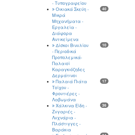
- Τυπογραφείου
Οικιακά Σκεύη -
40
Μικρά
Μηχανήματα -
Εργαλεία -
Διάφορα
Αντικείμενα
Δίσκοι Βινυλίου
10
- Περιοδικά
Προπολεμικά-
Παλαιοί
Καραγκιόζηδες
Δερμάτινοι
Παλαιά Πιάτα
17
Τοίχου -
Φρουτιέρες -
Λαβωμάνα
Χάλκινα Είδη -
36
Ζυγαριές -
Λυχνάρια -
Πλάστιγγες -
Βαράκια