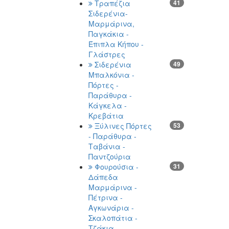
Τραπέζια
41
Σιδερένια-
Μαρμάρινα,
Παγκάκια -
Έπιπλα Κήπου -
Γλάστρες
Σιδερένια
49
Μπαλκόνια -
Πόρτες -
Παράθυρα -
Κάγκελα -
Κρεβάτια
Ξύλινες Πόρτες
53
- Παράθυρα -
Ταβάνια -
Παντζούρια
Φουρούσια -
31
Δάπεδα
Μαρμάρινα -
Πέτρινα -
Αγκωνάρια -
Σκαλοπάτια -
Τζάκια