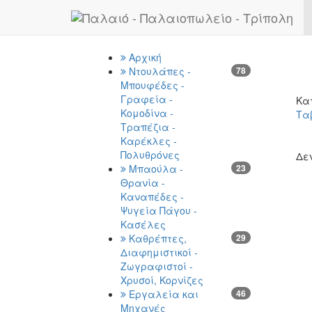
Previous
Κατηγορίες
Αρχική
Ντουλάπες -
78
Μπουφέδες -
Γραφεία -
Κα
Κομοδίνα -
Τα
Τραπέζια -
Καρέκλες -
Πολυθρόνες
Δε
Μπαούλα -
23
Θρανία -
Καναπέδες -
Ψυγεία Πάγου -
Κασέλες
Καθρέπτες,
29
Διαφημιστικοί -
Ζωγραφιστοί -
Χρυσοί, Κορνίζες
Εργαλεία και
46
Μηχανές