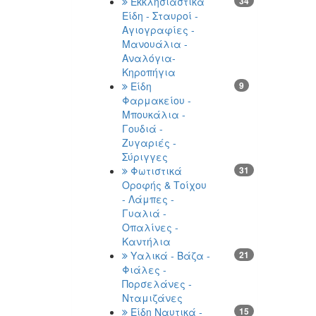
Εκκλησιαστικά
34
Είδη - Σταυροί -
Αγιογραφίες -
Μανουάλια -
Αναλόγια-
Κηροπήγια
Είδη
9
Φαρμακείου -
Μπουκάλια -
Γουδιά -
Ζυγαριές -
Σύριγγες
Φωτιστικά
31
Οροφής & Τοίχου
- Λάμπες -
Γυαλιά -
Οπαλίνες -
Καντήλια
Υαλικά - Βάζα -
21
Φιάλες -
Πορσελάνες -
Νταμιζάνες
Είδη Ναυτικά -
15