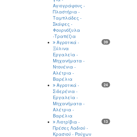
Αγιογράφους -
Πλαστήρια -
Ταμπλάδες -
Σκάφες -
Φουρνόξυλα
-Τραπέζια
Αγροτικά -
39
Ξύλινα
Εργαλεία -
Μηχανήματα -
Ντουένια -
Αλέτρια -
Βαρέλια
Αγροτικά -
24
Σιδερένια -
Εργαλεία -
Μηχανήματα -
Αλέτρια -
Βαρέλια
Λιοτρίβια -
13
Πρέσες Λαδιού -
Κρασιού - Ρούχων