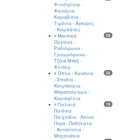
Φινιστρίνια -
Φανάρια
Καραβίσια -
Τιμόνια - Άγκυρες
- Καμπάνες
Μουσικά
29
Όργανα -
Ράδιόφωνα -
Γραμμόφωνα -
Τζουκ Μποξ -
Φλίπερ
Όπλα - Κανόνια
25
- Σπαθιά -
Κουμπούρια -
Μπροστόγιομα -
Καριοφίλια
Παλαιά
19
Παιδικά
Παιχνίδια - Λούνα
Παρκ - Ποδήλατα
- Αυτοκίνητα -
Μηχανάκια