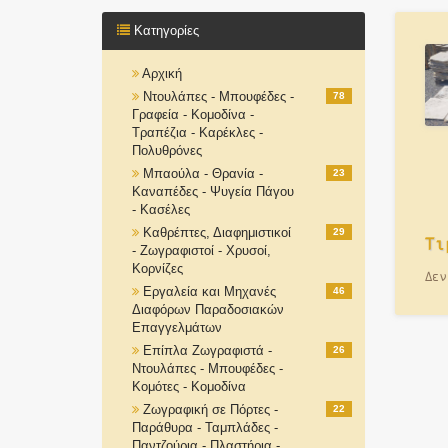
Κατηγορίες
Αρχική
Ντουλάπες - Μπουφέδες -
78
Γραφεία - Κομοδίνα -
Τραπέζια - Καρέκλες -
Πολυθρόνες
Μπαούλα - Θρανία -
23
Καναπέδες - Ψυγεία Πάγου
- Κασέλες
Καθρέπτες, Διαφημιστικοί
29
Τι
- Ζωγραφιστοί - Χρυσοί,
Κορνίζες
Δεν
Εργαλεία και Μηχανές
46
Διαφόρων Παραδοσιακών
Επαγγελμάτων
Επίπλα Ζωγραφιστά -
26
Ντουλάπες - Μπουφέδες -
Κομότες - Κομοδίνα
Ζωγραφική σε Πόρτες -
22
Παράθυρα - Ταμπλάδες -
Παντζούρια - Πλαστήρια -