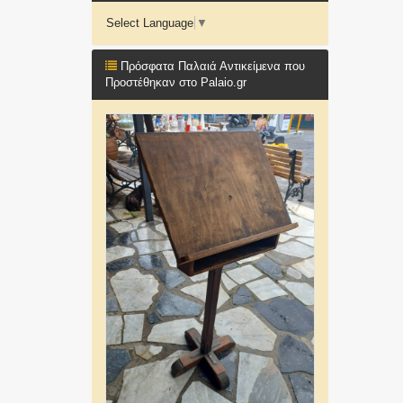
Select Language
▼
Πρόσφατα Παλαιά Αντικείμενα που
Προστέθηκαν στο Palaio.gr