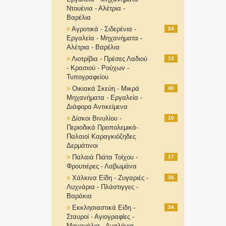
Ντουένια - Αλέτρια -
Βαρέλια
Αγροτικά - Σιδερένια -
24
Εργαλεία - Μηχανήματα -
Αλέτρια - Βαρέλια
Λιοτρίβια - Πρέσες Λαδιού
13
- Κρασιού - Ρούχων -
Τυπογραφείου
Οικιακά Σκεύη - Μικρά
40
Μηχανήματα - Εργαλεία -
Διάφορα Αντικείμενα
Δίσκοι Βινυλίου -
10
Περιοδικά Προπολεμικά-
Παλαιοί Καραγκιόζηδες
Δερμάτινοι
Παλαιά Πιάτα Τοίχου -
17
Φρουτιέρες - Λαβωμάνα
Χάλκινα Είδη - Ζυγαριές -
36
Λυχνάρια - Πλάστιγγες -
Βαράκια
Εκκλησιαστικά Είδη -
34
Σταυροί - Αγιογραφίες -
Μανουάλια - Αναλόγια-