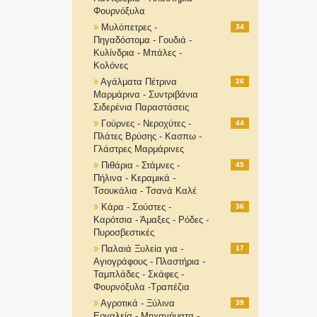
Φουρνόξυλα
Μυλόπετρες -
34
Πηγαδόστομα - Γουδιά -
Κυλίνδρια - Μπάλες -
Κολόνες
Αγάλματα Πέτρινα
26
Μαρμάρινα - Συντριβάνια
Σιδερένια Παραστάσεις
Γούρνες - Νεροχύτες -
44
Πλάτες Βρύσης - Κασπω -
Γλάστρες Μαρμάρινες
Πιθάρια - Στάμνες -
45
Πήλινα - Κεραμικά -
Τσουκάλια - Τσανά Καλέ
Κάρα - Σούστες -
36
Καρότσια - Άμαξες - Ρόδες -
Πυροσβεστικές
Παλαιά Ξυλεία για -
17
Αγιογράφους - Πλαστήρια -
Ταμπλάδες - Σκάφες -
Φουρνόξυλα -Τραπέζια
Αγροτικά - Ξύλινα
39
Εργαλεία - Μηχανήματα -