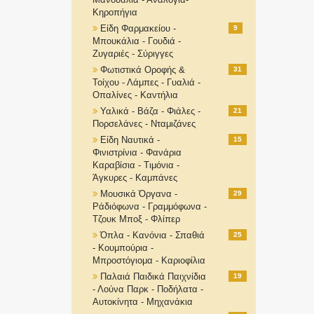
Κηροπήγια
Είδη Φαρμακείου -
9
Μπουκάλια - Γουδιά -
Ζυγαριές - Σύριγγες
Φωτιστικά Οροφής &
31
Τοίχου - Λάμπες - Γυαλιά -
Οπαλίνες - Καντήλια
Υαλικά - Βάζα - Φιάλες -
21
Πορσελάνες - Νταμιζάνες
Είδη Ναυτικά -
15
Φινιστρίνια - Φανάρια
Καραβίσια - Τιμόνια -
Άγκυρες - Καμπάνες
Μουσικά Όργανα -
29
Ράδιόφωνα - Γραμμόφωνα -
Τζουκ Μποξ - Φλίπερ
Όπλα - Κανόνια - Σπαθιά
25
- Κουμπούρια -
Μπροστόγιομα - Καριοφίλια
Παλαιά Παιδικά Παιχνίδια
19
- Λούνα Παρκ - Ποδήλατα -
Αυτοκίνητα - Μηχανάκια