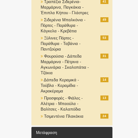
Τραπέζια Σιδερένια-
41
Μαρμάρινα, Παγκάκια -
Έπιπλα Κήπου - Γλάστρες
Σιδερένια Μπαλκόνια -
49
Πόρτες - Παράθυρα -
Κάγκελα - Κρεβάτια
Ξύλινες Πόρτες -
53
Παράθυρα - Ταβάνια -
Παντζούρια
Φουρούσια - Δάπεδα
31
Μαρμάρινα - Πέτρινα -
Αγκωνάρια - Σκαλοπάτια -
Τζάκια
Δάπεδα Κεραμικά -
14
Τούβλα - Κεραμίδια -
Ακροκέραμα
Προσφορές - Φιάλες -
13
Αλέτρια - Μπαούλα -
Βαλίτσες - Καλαπόδια
Τσιμεντένια Πλακάκια
24
Μετάφραση