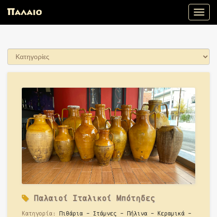
Toggle
naviga
Παλαιοί
Ιταλικοί Μπότηδες
Κατηγορία:
Πιθάρια - Στάμνες - Πήλινα - Κεραμικά -