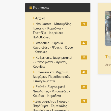
Κατηγορίες
Αρχική
Ντουλάπες - Μπουφέδες -
78
Γραφεία - Κομοδίνα -
Τραπέζια - Καρέκλες -
Πολυθρόνες
Μπαούλα - Θρανία -
23
Καναπέδες - Ψυγεία Πάγου
- Κασέλες
Τι
Καθρέπτες, Διαφημιστικοί
29
- Ζωγραφιστοί - Χρυσοί,
Δεν
Κορνίζες
Εργαλεία και Μηχανές
46
Διαφόρων Παραδοσιακών
Επαγγελμάτων
Επίπλα Ζωγραφιστά -
26
Ντουλάπες - Μπουφέδες -
Κομότες - Κομοδίνα
Ζωγραφική σε Πόρτες -
22
Παράθυρα - Ταμπλάδες -
Παντζούρια - Πλαστήρια -