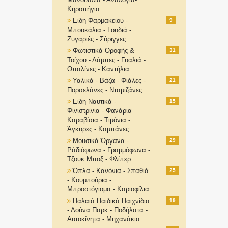
Κηροπήγια
Είδη Φαρμακείου -
9
Μπουκάλια - Γουδιά -
Ζυγαριές - Σύριγγες
Φωτιστικά Οροφής &
31
Τοίχου - Λάμπες - Γυαλιά -
Οπαλίνες - Καντήλια
Υαλικά - Βάζα - Φιάλες -
21
Πορσελάνες - Νταμιζάνες
Είδη Ναυτικά -
15
Φινιστρίνια - Φανάρια
Καραβίσια - Τιμόνια -
Άγκυρες - Καμπάνες
Μουσικά Όργανα -
29
Ράδιόφωνα - Γραμμόφωνα -
Τζουκ Μποξ - Φλίπερ
Όπλα - Κανόνια - Σπαθιά
25
- Κουμπούρια -
Μπροστόγιομα - Καριοφίλια
Παλαιά Παιδικά Παιχνίδια
19
- Λούνα Παρκ - Ποδήλατα -
Αυτοκίνητα - Μηχανάκια