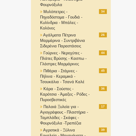
Φουρνόξυλα
Μυλόπετρες -
34
Πηγαδόστομα - Γουδιά -
Κυλίνδρια - Μπάλες -
Κολόνες
Αγάλματα Πέτρινα
26
Μαρμάρινα - Συντριβάνια
Σιδερένια Παραστάσεις
Γούρνες - Νεροχύτες -
44
Πλάτες Βρύσης - Κασπω -
Γλάστρες Μαρμάρινες
Πιθάρια - Στάμνες -
45
Πήλινα - Κεραμικά -
Τσουκάλια - Τσανά Καλέ
Κάρα - Σούστες -
36
Καρότσια - Άμαξες - Ρόδες -
Πυροσβεστικές
Παλαιά Ξυλεία για -
17
Αγιογράφους - Πλαστήρια -
Ταμπλάδες - Σκάφες -
Φουρνόξυλα -Τραπέζια
Αγροτικά - Ξύλινα
39
Εργαλεία - Μηχανήματα -