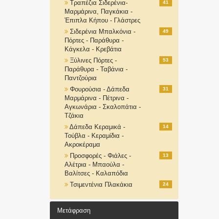
Τραπέζια Σιδερένια-
41
Μαρμάρινα, Παγκάκια -
Έπιπλα Κήπου - Γλάστρες
Σιδερένια Μπαλκόνια -
49
Πόρτες - Παράθυρα -
Κάγκελα - Κρεβάτια
Ξύλινες Πόρτες -
53
Παράθυρα - Ταβάνια -
Παντζούρια
Φουρούσια - Δάπεδα
31
Μαρμάρινα - Πέτρινα -
Αγκωνάρια - Σκαλοπάτια -
Τζάκια
Δάπεδα Κεραμικά -
14
Τούβλα - Κεραμίδια -
Ακροκέραμα
Προσφορές - Φιάλες -
13
Αλέτρια - Μπαούλα -
Βαλίτσες - Καλαπόδια
Τσιμεντένια Πλακάκια
24
Μετάφραση