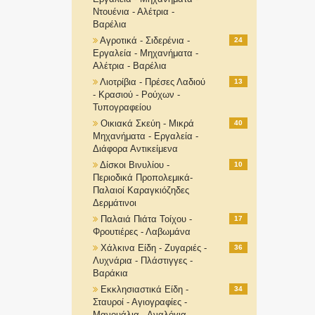
Ντουένια - Αλέτρια -
Βαρέλια
Αγροτικά - Σιδερένια -
24
Εργαλεία - Μηχανήματα -
Αλέτρια - Βαρέλια
Λιοτρίβια - Πρέσες Λαδιού
13
- Κρασιού - Ρούχων -
Τυπογραφείου
Οικιακά Σκεύη - Μικρά
40
Μηχανήματα - Εργαλεία -
Διάφορα Αντικείμενα
Δίσκοι Βινυλίου -
10
Περιοδικά Προπολεμικά-
Παλαιοί Καραγκιόζηδες
Δερμάτινοι
Παλαιά Πιάτα Τοίχου -
17
Φρουτιέρες - Λαβωμάνα
Χάλκινα Είδη - Ζυγαριές -
36
Λυχνάρια - Πλάστιγγες -
Βαράκια
Εκκλησιαστικά Είδη -
34
Σταυροί - Αγιογραφίες -
Μανουάλια - Αναλόγια-