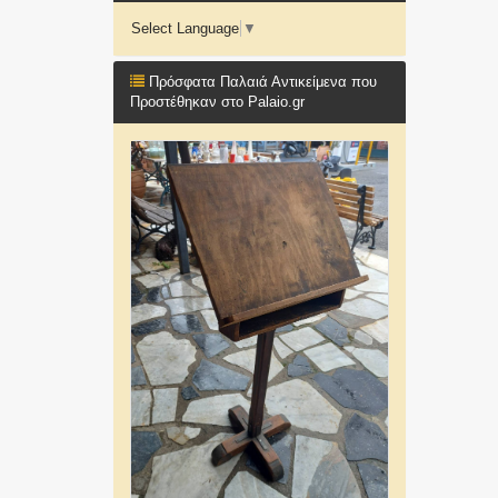
Select Language
▼
Πρόσφατα Παλαιά Αντικείμενα που
Προστέθηκαν στο Palaio.gr