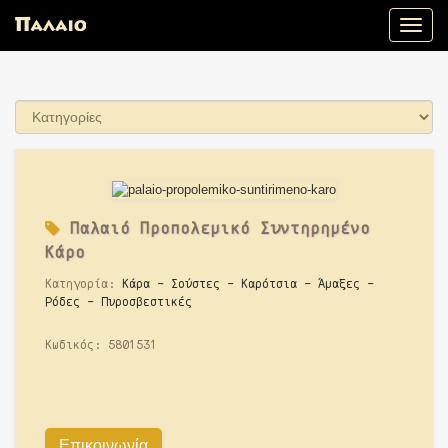
Toggle
naviga
Παλαιό
Προπολεμικό Συντηρημένο
Κάρο
Κατηγορία:
Κάρα - Σούστες - Καρότσια - Άμαξες -
Ρόδες - Πυροσβεστικές
Κωδικός:
5801531
Επικοινωνία