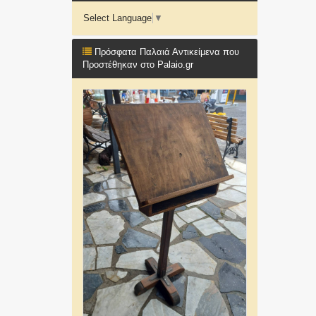
Select Language
▼
Πρόσφατα Παλαιά Αντικείμενα που
Προστέθηκαν στο Palaio.gr