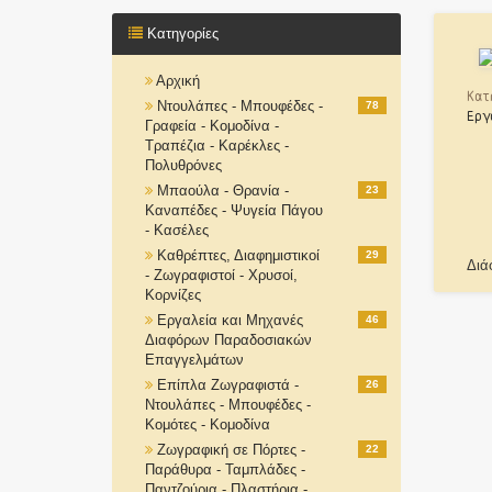
Κατηγορίες
Αρχική
Κατ
Ντουλάπες - Μπουφέδες -
78
Εργ
Γραφεία - Κομοδίνα -
Τραπέζια - Καρέκλες -
Πολυθρόνες
Μπαούλα - Θρανία -
23
Καναπέδες - Ψυγεία Πάγου
- Κασέλες
Καθρέπτες, Διαφημιστικοί
29
Διά
- Ζωγραφιστοί - Χρυσοί,
Κορνίζες
Εργαλεία και Μηχανές
46
Διαφόρων Παραδοσιακών
Επαγγελμάτων
Επίπλα Ζωγραφιστά -
26
Ντουλάπες - Μπουφέδες -
Κομότες - Κομοδίνα
Ζωγραφική σε Πόρτες -
22
Παράθυρα - Ταμπλάδες -
Παντζούρια - Πλαστήρια -