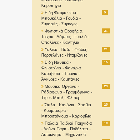
Κηροπήγια
Είδη Φαρμακείου -
9
Μπουκάλια - Γουδιά -
Ζυγαριές - Σύριγγες
Φωτιστικά Οροφής &
31
Τοίχου - Λάμπες - Γυαλιά -
Οπαλίνες - Καντήλια
Υαλικά - Βάζα - Φιάλες -
21
Πορσελάνες - Νταμιζάνες
Είδη Ναυτικά -
15
Φινιστρίνια - Φανάρια
Καραβίσια - Τιμόνια -
Άγκυρες - Καμπάνες
Μουσικά Όργανα -
29
Ράδιόφωνα - Γραμμόφωνα -
Τζουκ Μποξ - Φλίπερ
Όπλα - Κανόνια - Σπαθιά
25
- Κουμπούρια -
Μπροστόγιομα - Καριοφίλια
Παλαιά Παιδικά Παιχνίδια
19
- Λούνα Παρκ - Ποδήλατα -
Αυτοκίνητα - Μηχανάκια