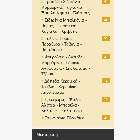
Τραπέζια Σιδερένια-
41
Μαρμάρινα, Παγκάκια -
Έπιπλα Κήπου - Γλάστρες
Σιδερένια Μπαλκόνια -
49
Πόρτες - Παράθυρα -
Κάγκελα - Κρεβάτια
Ξύλινες Πόρτες -
53
Παράθυρα - Ταβάνια -
Παντζούρια
Φουρούσια - Δάπεδα
31
Μαρμάρινα - Πέτρινα -
Αγκωνάρια - Σκαλοπάτια -
Τζάκια
Δάπεδα Κεραμικά -
14
Τούβλα - Κεραμίδια -
Ακροκέραμα
Προσφορές - Φιάλες -
13
Αλέτρια - Μπαούλα -
Βαλίτσες - Καλαπόδια
Τσιμεντένια Πλακάκια
24
Μετάφραση