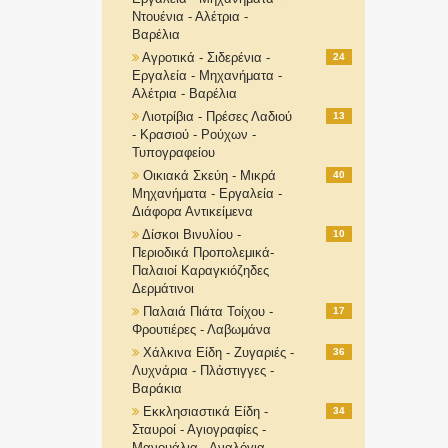
Ντουένια - Αλέτρια -
Βαρέλια
Αγροτικά - Σιδερένια -
24
Εργαλεία - Μηχανήματα -
Αλέτρια - Βαρέλια
Λιοτρίβια - Πρέσες Λαδιού
13
- Κρασιού - Ρούχων -
Τυπογραφείου
Οικιακά Σκεύη - Μικρά
40
Μηχανήματα - Εργαλεία -
Διάφορα Αντικείμενα
Δίσκοι Βινυλίου -
10
Περιοδικά Προπολεμικά-
Παλαιοί Καραγκιόζηδες
Δερμάτινοι
Παλαιά Πιάτα Τοίχου -
17
Φρουτιέρες - Λαβωμάνα
Χάλκινα Είδη - Ζυγαριές -
36
Λυχνάρια - Πλάστιγγες -
Βαράκια
Εκκλησιαστικά Είδη -
34
Σταυροί - Αγιογραφίες -
Μανουάλια - Αναλόγια-