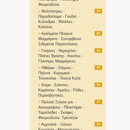
Φουρνόξυλα
Μυλόπετρες -
34
Πηγαδόστομα - Γουδιά -
Κυλίνδρια - Μπάλες -
Κολόνες
Αγάλματα Πέτρινα
26
Μαρμάρινα - Συντριβάνια
Σιδερένια Παραστάσεις
Γούρνες - Νεροχύτες -
44
Πλάτες Βρύσης - Κασπω -
Γλάστρες Μαρμάρινες
Πιθάρια - Στάμνες -
45
Πήλινα - Κεραμικά -
Τσουκάλια - Τσανά Καλέ
Κάρα - Σούστες -
36
Καρότσια - Άμαξες - Ρόδες -
Πυροσβεστικές
Παλαιά Ξυλεία για -
17
Αγιογράφους - Πλαστήρια -
Ταμπλάδες - Σκάφες -
Φουρνόξυλα -Τραπέζια
Αγροτικά - Ξύλινα
39
Εργαλεία - Μηχανήματα -