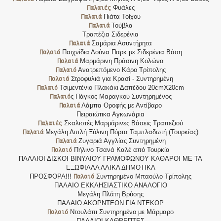
Παλαιές
Φυάλες
Παλαιά
Πιάτα Τοίχου
Παλαιά
Τούβλα
Τραπέζια Σιδερένια
Παλαιά
Σαμάρια Ασυντήρητα
Παλαιά
Παιχνίδια Λούνα Παρκ με Σιδερένια Βάση
Παλαιά
Μαρμάρινη Πράσινη Κολώνα
Παλαιό
Ανατρεπόμενο Κάρο Τρίπολης
Παλαιά
Στροφυλιά για Κρασί - Συντηρημένη
Παλαιό
Τσιμεντένιο Πλακάκι Δαπέδου 20cmX20cm
Παλαιό
ς Πάγκος Μαραγκού Συντηρημένος
Παλαιά
Λάμπα Οροφής με Αντίβαρο
Πειραιώτικα Αγκωνάρια
Παλαιές
Σκαλιστές Μαρμάρινες Βάσεις Τραπεζιού
Παλαιά
Μεγάλη Διπλή Ξύλινη Πόρτα Ταμπλαδωτή (Τουρκίας)
Παλαιά
Ζυγαριά Αγγλίας Συντηρημένη
Παλαιό
Πήλινο Τσανά Καλέ από Τουρκία
ΠΑΛΑΙΟΙ ΔΙΣΚΟΙ ΒΙΝΥΛΙΟΥ ΓΡΑΜΟΦΩΝΟΥ ΚΑΘΑΡΟΙ ΜΕ ΤΑ
ΕΞΩΦΙΛΛΑ ΛΑΙΚΑ ΔΗΜΟΤΙΚΑ
Παλαιό
ΠΡΟΣΦΟΡΑ!!!
Συντηρημένο Μπαούλο Τρίπολης
ΠΑΛΑΙΟ ΕΚΚΛΗΣΙΑΣΤΙΚΟ ΑΝΑΛΟΓΙΟ
Μεγάλη Πλάτη Βρύσης
ΠΑΛΑΙΟ ΑΚΟΡΝΤΕΟΝ ΓΙΑ ΝΤΕΚΟΡ
Παλαιό
Ντουλάπι Συντηρημένο με Μάρμαρο
ΠΑΛΑΙΟΙ ΚΑΘΡΕΠΤΕΣ