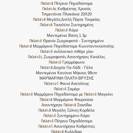
Παλαιά
Πέτρινα Πηγαδόστομα
Παλαιό
ς Καθρέπτης Χρυσός
Τσιμεντένια Πλακάκια 20Χ20
Παλαιά
Μεγάλη Διπλή Πόρτα Τουρκίας
Παλαιά
Τουαλέτα Συντηρημένη
Παλαιό
Κάρο
Μαντεμένια Βάση 1.3μ
Παλαιό
Θρανίο Ζωγραφιστό - Συντηρημένο
Παλαιά
Μαρμάρινα Πηγαδόστομα Κωνσταντινούπολης
Παλαιό
συλλεκτικό πιθάρι χίου
Παλαιές
Ζωγραφιστές Ασυντήρητες Κασέλες
Παλαιό
Γραμμόφωνο
Παλαιά
Δοχεία Για Λάδι - Γάλα
Μαντεμένια Κανόνια Μήκους 98cm
ΜΑΡΜΑΡΙΝΗ ΠΛΑΤΗ ΒΡΥΣΗΣ
Παλαιοί
Φανοί Ασετιλίνης
Παλαιό
Σαμάρι
Παλαιό
Παλαιό
Μαρμάρινο Πηγαδόστομο με
Μαγκάνι
Παλαιά
Μαρμάρινα Φουρούσια
Παλαιά
Ασυντήρητα
Στασίδια
Παλαιά
Μεγάλη Ξύλινη Κορδέλα
Παλαιό
Συντηρημένο Κάρο
Παλαιό
Πέτρινο Πηγαδόστομο
Παλαιοί
Ασυντήρητοι Καθρέπτες
Παλαιά
Κυλίνδρια