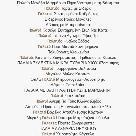
Παλαίο Μεγάλο Μαρμάρινο Πηγαδόστομο με τη Βάση του
Παλαιές
Πόρτες με Σιδεριά
Παλαιοί
Συντηρημένοι Καθρέπτες
Σιδερένιες Ρόδες Μεγάλες
Άβακες με Μαυροπίνακα
Παλαιά
Κασέλα Συντηρημένη Στυλ Ντε Καπέ
Παλαιό
Πέτρινο Άγαλμα Ύψος 1μ
Παλαιές
Φυάλες Σόδας
Παλαιό
Πορτ Μαντώ Συντηρημένο
Πολυθρόνες Αλουμινίου
Παλαιό
ς Καναπές Ζωγραφιστός - Τριθέσιος με Κασέλα
ΠΑΛΑΙΑ ΣΥΛΕΚΤΙΚΑ ΜΙΚΡΑ ΠΥΘΑΡΙΑ ΧΙΟΥ 67cm ύψος
Παλαιό
Γραμμόφωνο Βαλιτσάκι
Μεγάλος Μύλος Καρπών
Παλαιά
Όπλα
Μπροστόγεμα - Ασυντήρητα
Λάμπες Πετρελαίου
ΠΑΛΑΙΑ ΜΕΓΑΛΗ ΠΛΑΤΗ ΒΡΥΣΗΣ ΜΑΡΜΑΡΙΝΗ
Παλαιά
Σκαλοπάτια
Παλαιά
Ανέμη Για Τους Κλωνατζήδες
Ασημένια Πρόσοψη Ευαγγελίου σε παλαιό Ξύλο
Παλαιά
Βαρέλια Αποθήκευσης Καρπών
Παλαιά
Μεγάλη
Πόρτα με Μπρούτζινα Πόμολα
Παλαιές
Πόρτες Ζωγραφιστές
ΠΑΛΑΙΑ ΛΥΧΝΑΡΙΑ ΟΡΥΧΕΙΟΥ
Παλαιό
Χειροποίητο Κάγκελο