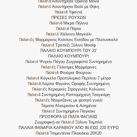
Παλαιά
Ασυντήρητα Θρανία Μονά
Παλαιό
Ασυντήρητο Βιολί με Θήκη
Παλαιά
Υφαντά
ΠΡΕΣΕΣ ΡΟΥΧΩΝ
Παλαιά
Μικρά Πήλινα
Παλαιά
Πόρτα
Παλαιό
Χάλκινο Μαγκάλι
Παλαιές
Μαρμάρινες Κολόνες Εισόδου με Πλατυσκαλό
Παλαιό
Τραπέζι Ξύλινο Μασίφ
ΠΑΛΑΙΟ ΚΟΥΜΠΟΥΡΙ ΤΟΥ 21'
ΠΑΛΑΙΟ ΚΟΥΜΠΟΥΡΙ
Παλαιό
Ψυγείο Πάγου Ζωγραφιστό Συντηρημένο
Παλαιές
Γλάστρες Μαρμάρινες
Παλαιά
Φτυάρια Φούρνου
Παλαιό
Κάγκελο Προπολεμικό Περίπου 7 μέτρα
Παλαιά
Λάμπα Φαγιάνς Οροφής Συντηρημένη
Παλαιές
Κεραμικές Στρογγυλές Κολώνες
Παλαιά
Συντηρημένη Ραπτομηχανή Τσαγκάρη
Παλαιές
Νταμιτζάνες με φυσητό γυαλί
Τάματα Αλουμινίου & Ασημένια
Παλαιό
Συντηρημένο Παγκάκι
ΠΡΟΣΦΟΡΑ 10 ΠΙΑΤΑ ΦΑΓΙΑΝΣ
Παλαιό
Ζωγραφική σε
Ξύλινο Ταμπλά
ΠΑΛΑΙΑ ΦΑΝΑΡΙΑ ΚΑΡΑΒΙΟΥ ΑΠΟ 90 ΕΩΣ 220 ΕΥΡΩ
Παλαιά
Τσιμεντένια Πλακάκια 20Χ20