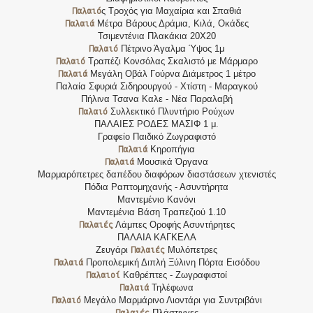
Παλαιό
ς Τροχός για Μαχαίρια και Σπαθιά
Παλαιά
Μέτρα Βάρους Δράμια, Κιλά, Οκάδες
Τσιμεντένια Πλακάκια 20Χ20
Παλαιό
Πέτρινο Άγαλμα Ύψος 1μ
Παλαιό
Τραπέζι Κονσόλας Σκαλιστό με Μάρμαρο
Παλαιά
Μεγάλη Οβάλ Γούρνα Διάμετρος 1 μέτρο
Παλαία Σφυριά Σιδηρουργού - Χτίστη - Μαραγκού
Πήλινα Τσανα Καλε - Νέα Παραλαβή
Παλαιό
Συλλεκτικό Πλυντήριο Ρούχων
ΠΑΛΑΙΕΣ ΡΟΔΕΣ ΜΑΣΙΦ 1 μ.
Γραφείο Παιδικό Ζωγραφιστό
Παλαιά
Κηροπήγια
Παλαιά
Μουσικά Όργανα
Μαρμαρόπετρες δαπέδου διαφόρων διαστάσεων χτενιστές
Πόδια Ραπτομηχανής - Ασυντήρητα
Μαντεμένιο Κανόνι
Μαντεμένια Βάση Τραπεζιού 1.10
Παλαιές
Λάμπες Οροφής Ασυντήρητες
ΠΑΛΑΙΑ ΚΑΓΚΕΛΑ
Παλαιές
Ζευγάρι
Μυλόπετρες
Παλαιά
Προπολεμική Διπλή Ξύλινη Πόρτα Εισόδου
Παλαιοί
Καθρέπτες - Ζωγραφιστοί
Παλαιά
Τηλέφωνα
Παλαιό
Μεγάλο Μαρμάρινο Λιοντάρι για Συντριβάνι
Παλαιές
Πλάστιγγες