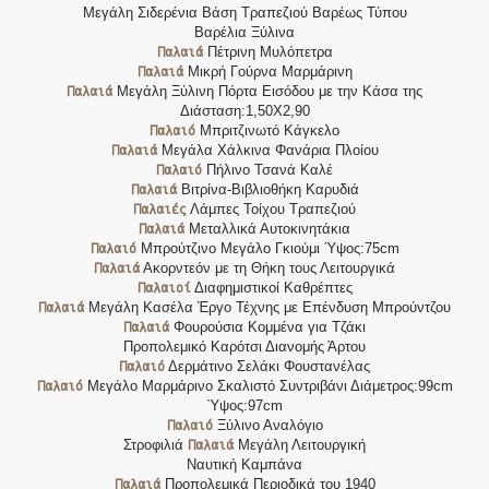
Μεγάλη Σιδερένια Βάση Τραπεζιού Βαρέως Τύπου
Βαρέλια Ξύλινα
Παλαιά
Πέτρινη Μυλόπετρα
Παλαιά
Μικρή Γούρνα Μαρμάρινη
Παλαιά
Μεγάλη Ξύλινη Πόρτα Εισόδου με την Κάσα της
Διάσταση:1,50Χ2,90
Παλαιό
Μπριτζινωτό Κάγκελο
Παλαιά
Μεγάλα Χάλκινα Φανάρια Πλοίου
Παλαιό
Πήλινο Τσανά Καλέ
Παλαιά
Βιτρίνα-Βιβλιοθήκη Καρυδιά
Παλαιές
Λάμπες Τοίχου Τραπεζιού
Παλαιά
Μεταλλικά Αυτοκινητάκια
Παλαιό
Μπρούτζινο Μεγάλο Γκιούμι Ύψος:75cm
Παλαιά
Ακορντεόν με τη Θήκη τους Λειτουργικά
Παλαιοί
Διαφημιστικοί Καθρέπτες
Παλαιά
Μεγάλη Κασέλα Έργο Τέχνης με Επένδυση Μπρούντζου
Παλαιά
Φουρούσια Κομμένα για Τζάκι
Προπολεμικό Καρότσι Διανομής Άρτου
Παλαιό
Δερμάτινο Σελάκι Φουστανέλας
Παλαιό
Μεγάλο Μαρμάρινο Σκαλιστό Συντριβάνι Διάμετρος:99cm
Ύψος:97cm
Παλαιό
Ξύλινο Αναλόγιο
Παλαιά
Στροφιλιά
Μεγάλη Λειτουργική
Ναυτική Καμπάνα
Παλαιά
Προπολεμικά Περιοδικά του 1940