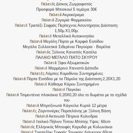
Παλαιό
ς Δίσκος Ζωγραφιστός
Προσφορά Μπισκουί 5 τεμάχια 30€
Παλαιά
Ακροκέραμα
Παλαιά
Ζυγαριά Φαρμακείου
Παλαιό
Τραπέζι Σοφράς Περίτεχνος Ασυντήρητος Διάσταση:
1,50μ.Χ1,00μ.
Παλαιό
Μεταλλικό Αυτοκινητάκι
Παλαιά
Μεγάλη Πόρτα με Καρφιά Εισόδου
Μεγάλα Συλλεκτικά Σιδερένια Παγούρια - Βαρέλια
Παλαιό
ς Ξύλινος Καναπές Κασέλα
ΠΑΛΑΙΟ ΜΕΓΑΛΟ ΠΙΑΤΟ ΣΚΥΡΟΥ
Παλαιά
Ξίφοι Αξιωματικών
Παλαιό
Μαρμάρινο Χτενιστό Δάπεδο
Παλαιές
Λάμπες Κομοδίνου Συντηρημένες
Παλαιά
Πόρτα Εισόδου με τα Πόμολα της Διάσταση:2,20Χ1,20
Παλαιό
Κάθισμα Κάρου Συντηρημένο
Παλαιό
Παγκάκι
Παλαιά
Τσιμεντένια πλακάκια 0,20Χ0,20 όλο το δωμάτιο με τα σχέδιά
του
Παλαιά
Μπριτζινωτά Κάγκελα Κυρτά 12 μέτρα
Παλαιές
Ζαρντινιέρες Πορσελάνης με Ξύλινη Βάση
Παλαιά
Ακτινωτά Πέτρινα Κυλινδρια
Παλαιό
Ιταλικό Πήλινο Τύπου Μπότης Υψος: 60cm
Παλαιό
ς Ελληνικός Μπουφές Καρυδιά με Κολωνάκια
Παλαιό
Τραπεζάκι Σοφράς Τουρκίας Διάμετρος:60cm