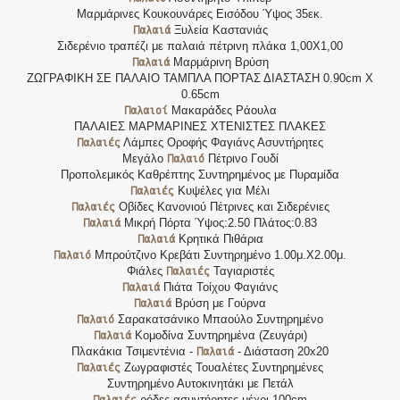
Μαρμάρινες Κουκουνάρες Εισόδου Ύψος 35εκ.
Παλαιά
Ξυλεία Καστανιάς
Σιδερένιο τραπέζι με παλαιά πέτρινη πλάκα 1,00Χ1,00
Παλαιά
Μαρμάρινη Βρύση
ΖΩΓΡΑΦΙΚΗ ΣΕ ΠΑΛΑΙΟ ΤΑΜΠΛΑ ΠΟΡΤΑΣ ΔΙΑΣΤΑΣΗ 0.90cm X
0.65cm
Παλαιοί
Μακαράδες Ράουλα
ΠΑΛΑΙΕΣ ΜΑΡΜΑΡΙΝΕΣ ΧΤΕΝΙΣΤΕΣ ΠΛΑΚΕΣ
Παλαιές
Λάμπες Οροφής Φαγιάνς Ασυντήρητες
Παλαιό
Μεγάλο
Πέτρινο Γουδί
Προπολεμικός Καθρέπτης Συντηρημένος με Πυραμίδα
Παλαιές
Κυψέλες για Μέλι
Παλαιές
Οβίδες Κανονιού Πέτρινες και Σιδερένιες
Παλαιά
Μικρή Πόρτα Ύψος:2.50 Πλάτος:0.83
Παλαιά
Κρητικά Πιθάρια
Παλαιό
Μπρούτζινο Κρεβάτι Συντηρημένο 1.00μ.Χ2.00μ.
Παλαιές
Φιάλες
Ταγιαριστές
Παλαιά
Πιάτα Τοίχου Φαγιάνς
Παλαιά
Βρύση με Γούρνα
Παλαιό
Σαρακατσάνικο Μπαούλο Συντηρημένο
Παλαιά
Κομοδίνα Συντηρημένα (Ζευγάρι)
Παλαιά
Πλακάκια Τσιμεντένια -
- Διάσταση 20x20
Παλαιές
Ζωγραφιστές Τουαλέτες Συντηρημένες
Συντηρημένο Αυτοκινητάκι με Πετάλ
Παλαιές
ρόδες ασυντήρητες μέχρι 100cm