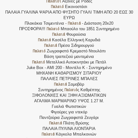
Παλαιοί
Άξονες με Ρόδες
Παλαιό
Εικονοστάσι
ΠΑΛΑΙΑ ΓΥΑΛΙΝΑ ΨΑΡΙΑ ΑΠΟ ΦΥΣΗΤΟ ΓΥΑΛΙ ΤΙΜΗ ΑΠΟ 20 ΕΩΣ 30
ΕΥΡΩ
Παλαιά
Πλακάκια Τσιμεντένια -
- Διάσταση 20x20
Παλαιό
ΠΡΟΣΦΟΡΑ!!!
Μπαούλο του 1851 Συντηρημένο
Παλαιά
Φουρούσια
Παλαιά
Κασέλα Ελληνική Καρυδιά
Παλαιά
Πρέσα Σιδηρουργού
Παλαιό
Ζωγραφιστό Κρεμαστό Ντουλάπι
Βάση τραπεζιού μαντεμένια
Παλαιό
Μεταλλικό Αυτοκινητάκι με Πετάλ
Juke Box - AMI 200 - Μοντέλο K - Συντηρημένο
ΜΗΧΑΝΗ ΚΑΘΑΡΙΣΜΟΥ ΣΙΤΑΡΙΟΥ
ΠΑΛΑΙΕΣ ΠΕΤΡΙΝΕΣ ΜΠΑΛΕΣ
Παλαιά
Σαμοβάρ
Παλαιό
Συντηρημένος
ς Καθρέπτης
ΞΙΦΟΛΟΝΧΕΣ ΚΑΙ ΞΙΦΗ ΑΞΙΩΜΑΤΙΚΩΝ
ΑΓΑΛΜΑ ΜΑΡΜΑΡΙΝΟ ΥΨΟΣ 1.27 Μ.
Γυαλιά Φωτιστικών
Φιγούρες για ντεκόρ
Παντζούρια Ζωγραφιστά Ζευγάρι
Παλαιά
Πλάτη Βρύσης
ΠΑΛΑΙΑ ΠΥΛΙΝΑ ΛΙΟΝΤΑΡΙΑ
Παλαιά
Κάγκελα Μπαλκονιών