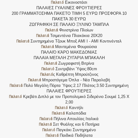
Παλαιό
Εικονοστάσι
ΠΑΛΑΙΕΣ ΓΥΑΛΙΝΕΣ ΦΡΟΥΤΙΕΡΕΣ
200 ΓΡΑΜΜΑΤΟΣΗΜΑ ΠΑΚΕΤΟ ΤΙΜΗ 5 ΕΥΡΩ ΠΡΟΣΦΟΡΑ 10
ΠΑΚΕΤΑ 30 ΕΥΡΩ
ΖΩΓΡΑΦΙΚΗ ΣΕ ΠΑΛΑΙΟ ΞΥΛΙΝΟ ΤΑΜΠΛΑ
Παλαιά
Φινιστρίνια Πλοίων
Παλαιά
Τσιμεντένια Πλακάκια 20Χ20
Παλαιά
Συντηρημένα Τζουκ Μποξ ΑΜΙ Ι - ΑΜΙ Κοντινένταλ
Παλαιά
Μαντεμένια Φουρούσια
ΠΑΛΑΙΌ ΚΆΡΟ ΜΑΚΕΔΟΝΙΑΣ
ΠΑΛΑΙΑ ΜΕΓΑΛΗ ΖΥΓΑΡΙΑ ΜΠΑΚΑΛΗ
Παλαιά
Ζωγραφιστή Βιτρίνα
Παλαιό
Συντριβάνι Ύψος:80cm
Παλαιό
ς Καθρέπτη Μπρούτζινος
Παλαιά
Μπροστόγεμα Όπλα - Νέα Παραλαβή
Παλαιά
Πολύ Μεγάλη Πόρτα Ύψος:2.17 Πλάτος:3.50 Συντηρημένη
ΠΑΛΑΙΕΣ ΦΡΟΥΤΙΕΡΕΣ
Παλαιό
Κρεβάτι Διπλό με τον Προπολεμικό Σιδερένιο Σουμιέ 1,25 Χ
2,00
Παλαιό
Καντήλι
Παλαιά
Καλαπόδια
Παλαιά
Πήλινα Απουλίας Ιταλικά
Παλαιά
Σετ Φυάλης και 6 Ποτήρια
Παλαιό
Παγκάκι Συντηρημένο
Παλαιά
Παιδικά Ποδήλατα