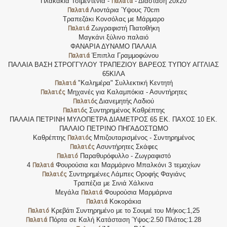
Παλαιά
Πλακάκια Τσιμεντένια -
- Διάσταση 20x20
Παλαιά
Λιοντάρια Ύψους 70cm
Τραπεζάκι Κονσόλας με Μάρμαρο
Παλαιά
Ζωγραφιστή Πιατοθήκη
Μαγκάνι ξύλινο παλαιό
ΦΑΝΑΡΙΑ ΔΥΝΑΜΟ ΠΑΛΑΙΑ
Παλαιά
Έπιπλα Γραμμοφώνου
ΠΑΛΑΙΑ ΒΑΣΗ ΣΤΡΟΓΓΥΛΟΥ ΤΡΑΠΕΖΙΟΥ ΒΑΡΕΟΣ ΤΥΠΟΥ ΑΓΓΛΙΑΣ
65ΚΙΛΑ
Παλαιά
"Καλημέρα" Συλλεκτική Κεντητή
Παλαιές
Μηχανές για Καλαμπόκια - Ασυντήρητες
Παλαιό
ς Διανεμητής Λαδιού
Παλαιό
ς Συντηρημένος Καθρέπτης
ΠΑΛΑΙΑ ΠΕΤΡΙΝΗ ΜΥΛΟΠΕΤΡΑ ΔΙΑΜΕΤΡΟΣ 65 ΕΚ. ΠΑΧΟΣ 10 ΕΚ.
ΠΑΛΑΙΟ ΠΕΤΡΙΝΟ ΠΗΓΑΔΟΣΤΩΜΟ
Παλαιό
Καθρέπτης
ς Μπιζουταρισμένος - Συντηρημένος
Παλαιές
Ασυντήρητες Σκάφες
Παλαιό
Παραθυρόφυλλο - Ζωγραφιστό
Παλαιά
4
Φουρούσια και Μαρμάρινο Μπαλκόνι 3 τεμαχίων
Παλαιές
Συντηρημένες Λάμπες Οροφής Φαγιάνς
Τραπέζια με Σινιά Χάλκινα
Παλαιά
Μεγάλα
Φουρούσια Μαρμάρινα
Παλαιά
Κοκοράκια
Παλαιό
Κρεβάτι Συντηρημένο με το Σουμιέ του Μήκος:1,25
Παλαιά
Πόρτα σε Καλή Κατάσταση Ύψος:2.50 Πλάτος:1.28