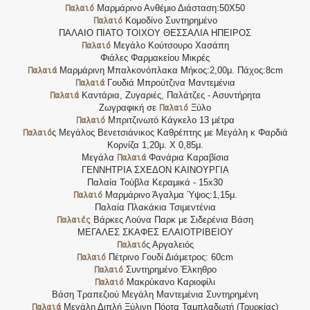
Παλαιό
Μαρμάρινο Ανθέμιο Διάσταση:50Χ50
Παλαιό
Κομοδίνο Συντηρημένο
ΠΑΛΑΙΟ ΠΙΑΤΟ ΤΟΙΧΟΥ ΘΕΣΣΑΛΙΑ ΗΠΕΙΡΟΣ
Παλαιό
Μεγάλο Κούτσουρο Χασάπη
Φιάλες Φαρμακείου Μικρές
Παλαιά
Μαρμάρινη Μπαλκονόπλακα Μήκος:2,00μ. Πάχος:8cm
Παλαιά
Γουδιά Μπρούτζινα Μαντεμένια
Παλαιά
Καντάρια, Ζυγαριές, Παλάτζες - Ασυντήρητα
Παλαιό
Ζωγραφική σε
Ξύλο
Παλαιό
Μπριτζινωτό Κάγκελο 13 μέτρα
Παλαιό
ς Μεγάλος Βενετσιάνικος Καθρέπτης με Μεγάλη κ Φαρδιά
Κορνίζα 1,20μ. Χ 0,85μ.
Παλαιά
Μεγάλα
Φανάρια Καραβίσια
ΓΕΝΝΗΤΡΙΑ ΣΧΕΔΟΝ ΚΑΙΝΟΥΡΓΙΑ
Παλαία Τούβλα Κεραμικά - 15x30
Παλαιό
Μαρμάρινο Άγαλμα Ύψος:1,15μ.
Παλαία Πλακάκια Τσιμεντένια
Παλαιές
Βάρκες Λούνα Παρκ με Σιδερένια Βάση
ΜΕΓΑΛΕΣ ΣΚΑΦΕΣ ΕΛΑΙΟΤΡΙΒΕΙΟΥ
Παλαιό
ς Αργαλειός
Παλαιό
Πέτρινο Γουδί Διάμετρος: 60cm
Παλαιό
Συντηρημένο Έλκηθρο
Παλαιό
Μακρύκανο Καριοφίλι
Βάση Τραπεζιού Μεγάλη Μαντεμένια Συντηρημένη
Παλαιά
Μεγάλη Διπλή Ξύλινη Πόρτα Ταμπλαδωτή (Τουρκίας)