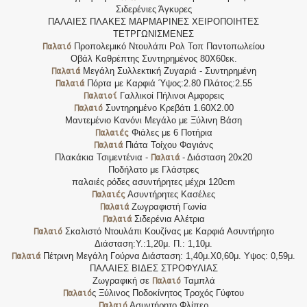
Σιδερένιες Άγκυρες
ΠΑΛΑΙΕΣ ΠΛΑΚΕΣ ΜΑΡΜΑΡΙΝΕΣ ΧΕΙΡΟΠΟΙΗΤΕΣ
ΤΕΤΡΓΩΝΙΣΜΕΝΕΣ
Παλαιό
Προπολεμικό Ντουλάπι Ρολ Τοπ Παντοπωλείου
Οβάλ Καθρέπτης Συντηρημένος 80Χ60εκ.
Παλαιά
Μεγάλη Συλλεκτική Ζυγαριά - Συντηρημένη
Παλαιά
Πόρτα με Καρφιά Ύψος:2.80 Πλάτος:2.55
Παλαιοί
Γαλλικοί Πήλινοι Αμφορεις
Παλαιό
Συντηρημένο Κρεβάτι 1.60Χ2.00
Μαντεμένιο Κανόνι Μεγάλο με Ξύλινη Βάση
Παλαιές
Φιάλες με 6 Ποτήρια
Παλαιά
Πιάτα Τοίχου Φαγιάνς
Παλαιά
Πλακάκια Τσιμεντένια -
- Διάσταση 20x20
Ποδήλατο με Γλάστρες
παλαιές ρόδες ασυντήρητες μέχρι 120cm
Παλαιές
Ασυντήρητες Κασέλες
Παλαιά
Ζωγραφιστή Γωνία
Παλαιά
Σιδερένια Αλέτρια
Παλαιό
Σκαλιστό Ντουλάπι Κουζίνας με Καρφιά Ασυντήρητο
Διάσταση:Υ.:1,20μ. Π.: 1,10μ.
Παλαιά
Πέτρινη Μεγάλη Γούρνα Διάσταση: 1,40μ.Χ0,60μ. Υψος: 0,59μ.
ΠΑΛΑΙΕΣ ΒΙΔΕΣ ΣΤΡΟΦΥΛΙΑΣ
Παλαιό
Ζωγραφική σε
Ταμπλά
Παλαιό
ς Ξύλινος Ποδοκίνητος Τροχός Γύφτου
Παλαιό
Ασυντήρητο Φλίπερ