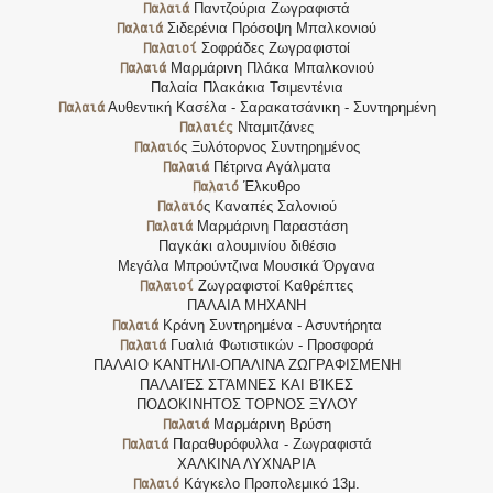
Παλαιά
Παντζούρια Ζωγραφιστά
Παλαιά
Σιδερένια Πρόσοψη Μπαλκονιού
Παλαιοί
Σοφράδες Ζωγραφιστοί
Παλαιά
Μαρμάρινη Πλάκα Μπαλκονιού
Παλαία Πλακάκια Τσιμεντένια
Παλαιά
Αυθεντική Κασέλα - Σαρακατσάνικη - Συντηρημένη
Παλαιές
Νταμιτζάνες
Παλαιό
ς Ξυλότορνος Συντηρημένος
Παλαιά
Πέτρινα Αγάλματα
Παλαιό
Έλκυθρο
Παλαιό
ς Καναπές Σαλονιού
Παλαιά
Μαρμάρινη Παραστάση
Παγκάκι αλουμινίου διθέσιο
Μεγάλα Μπρούντζινα Μουσικά Όργανα
Παλαιοί
Ζωγραφιστοί Καθρέπτες
ΠΑΛΑΙΑ ΜΗΧΑΝΗ
Παλαιά
Κράνη Συντηρημένα - Ασυντήρητα
Παλαιά
Γυαλιά Φωτιστικών - Προσφορά
ΠΑΛΑΙΟ ΚΑΝΤΗΛΙ-ΟΠΑΛΙΝΑ ΖΩΓΡΑΦΙΣΜΕΝΗ
ΠΑΛΑΙΈΣ ΣΤΆΜΝΕΣ ΚΑΙ ΒΊΚΕΣ
ΠΟΔΟΚΙΝΗΤΟΣ ΤΟΡΝΟΣ ΞΥΛΟΥ
Παλαιά
Μαρμάρινη Βρύση
Παλαιά
Παραθυρόφυλλα - Ζωγραφιστά
ΧΑΛΚΙΝΑ ΛΥΧΝΑΡΙΑ
Παλαιό
Κάγκελο Προπολεμικό 13μ.