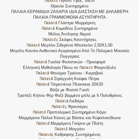
Παλαιό
Πήλινο Υψος: 55cm
Θρανίο Συντηρημένο
ΠΑΛΑΙΑ ΚΕΡΑΜΙΔΙΑ ΖΑΧΑΡΙΑ ΙΔΙΑ ΔΙΑΣΤΑΣΗ ΜΕ ΔΗΛΑΒΕΡΗ
ΠΑΛΑΙΑ ΓΡΑΜΜΟΦΩΝΑ ΑΣΥΝΤΗΡΗΤΑ
Παλαιά
Γλάστρα Μαρμάρινη
Παλαιά
Κομοδίνα Συντηρημένα
Μύλος Άντλησης Νερού
Παλαιές
Σκάφες Ασυντήρητες
Παλαιό
Μεγάλο Σιδερένιο Μπαλκόνι 2,50Χ1,00
Μεγάλο Κανόνι Αυθεντικό Αγορασμένο Από Το Πολεμικό Μουσείο
Ουγγαρίας
Παλαιά
Γυαλιά Φωτιστικών - Προσφορά
Παλαιό
Ελληνική Μυθολογία Πάνω σε
Φουρνόξυλο
Παλαιά
Φανάρια Τραίνου - Καραβιού
Παλαιά
Στρόγγυλή Κούφια Πέτρα
Παλαιά
Τσιμεντένια Πλακάκια 20Χ20
Βάζα με Φυσιτό Γυαλί
Τραπέζι Κήπου Φερ Φοζέ βαμμένο μπλε με 6 Πολυθρόνες
Παλαιά
Λαδιέρα
Παλαιές
Φρουτιέρες
Παλαιό
Προπολεμικό Συντηρημένο Κάρο
Μαρμάρινοι Παλιοί Κίονες με Βάσεις και Κεφαλοκόδωνα
Παλαιά
Μαρμάρινη Γούρνα με Πλάτη
Παλαιό
Μαγγάνι
Παλαιό
ς Καθρέφτης Συντηρημένος