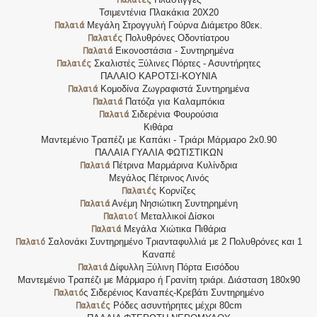
Τσιμεντένια Πλακάκια 20Χ20
Παλαιά
Μεγάλη Στρογγυλή Γούρνα Διάμετρο 80εκ.
Παλαιές
Πολυθρόνες Οδοντίατρου
Παλαιά
Εικονοστάσια - Συντηρημένα
Παλαιές
Σκαλιστές Ξύλινες Πόρτες - Ασυντήρητες
ΠΑΛΑΙΟ ΚΑΡΟΤΣΙ-ΚΟΥΝΙΑ
Παλαιά
Κομοδίνα Ζωγραφιστά Συντηρημένα
Παλαιά
Πατόζα για Καλαμπόκια
Παλαιά
Σιδερένια Φουρούσια
Κιθάρα
Μαντεμένιο Τραπέζι με Καπάκι - Τριάρι Μάρμαρο 2x0.90
ΠΑΛΑΙΑ ΓΥΑΛΙΑ ΦΩΤΙΣΤΙΚΩΝ
Παλαιά
Πέτρινα Μαρμάρινα Κυλίνδρια
Μεγάλος Πέτρινος Λινός
Παλαιές
Κορνίζες
Παλαιά
Ανέμη Νησιώτικη Συντηρημένη
Παλαιοί
Μεταλλικοί Δίσκοι
Παλαιά
Μεγάλα Χιώτικα Πιθάρια
Παλαιό
Σαλονάκι Συντηρημένο Τριανταφυλλιά με 2 Πολυθρόνες και 1
Καναπέ
Παλαιά
Δίφυλλη Ξύλινη Πόρτα Εισόδου
Μαντεμένιο Τραπέζι με Μάρμαρο ή Γρανίτη τριάρι. Διάσταση 180x90
Παλαιό
ς Σιδερένιος Καναπές-Κρεβάτι Συντηρημένο
Παλαιές
Ρόδες ασυντήρητες μέχρι 80cm