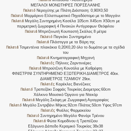
ΜΕΓΑΛΟΙ ΜΟΝΩΤΗΡΕΣ ΠΟΡΣΕΛΑΝΗΣ
Παλαιό
Νεροχύτης με Πλάτη Διάσταση: 0,90Χ0,50
Παλαιό
Μαρμάρινο Ελλαττωματικό Πηγαδόστομο με το Μαγγάνι
Παλαιά
Μεγάλη Συντηρημένη Κασέλα 105cm X45cm X50cm με
περιμετρική ζωγραφική 4 Πινακών Αντίγραφων Θεόφιλου
Παλαιά
Μπριτζινωτή Κουπαστή Σκάλας 8 μέτρα
Παλαιό
Παγκάκι Συντηρημένο
Παλαιά
Πλάστιγγα με τα Βάρη της
Παλαιά
Τσιμεντένια πλακάκια 0,20Χ0,20 όλο το δωμάτιο με τα σχέδιά
του
Παλαιά
Κινηματογραφική Μηχανή
Παλαιές
Πήλινες Ζαρντινιέρες
Παλαιά
Μπρούτζινη Κονσόλα με Καθρέφτη
ΦΙΝΙΣΤΡΙΝΙ ΣΥΝΤΗΡΗΜΕΝΟ ΕΞΩΤΕΡΙΚΗ ΔΙΑΜΕΤΡΟΣ 40εκ.
ΔΙΑΜΕΤΡΟΣ ΤΖΑΜΙΟΥ 29εκ.
Παλαιές
Καρέκλες Βιενέζικες
Παλαιό
Τραπεζάκι Σοφράς Τουρκίας Διαμετρος:60cm
Χάλκινο Μουσικό Όργανο για Ντεκόρ
Παλαιά
Μεγάλη Σκάφη με Ζωγραφική Αγιογραφίας
Παλαιό
Μεγάλο Σιντριβάνι Μήκος:92cm Πλάτος:50cm Υψος:97cm
Παλαιές
Φυάλες Φαρμακείου
Παλαιό
Συντηρημένο Μεγάλο Φανάρι Τρένου
Παλαιά
Φώτα Κομοδίνου ή Τραπέζιου
Εξάγωνο Δάπεδο Κεραμικό Τουρκίας 38x38