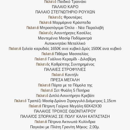
Παλαιό
Παιδικό Τραινάκι
ΠΑΛΑΙΟ ΚΑΡΟ
ΠΑΛΑΙΟ ΣΤΕΓΝΩΤΗΡΙΟ ΡΟΥΧΩΝ
Παλαιές
Φρουτιέρες
Παλαιά
Μαρμάρινα Κράσπεδα
Παλαιά
Μπροστόγεμα Όπλα - Νέα Παραλαβή
Παλαιές
Ασυντήρητες Κασέλες
Μαντεμένια Μασίφ Ποδόμακτρά
Αυτοκινητάκι Μεταλλικό
Παλαιά
ξυλεία καρυδιάς 1650€ ανα κυβικό Δρύς 1500€ ανα κυβικό
Παλαιά
Πιθάρια Μασσαλίας
Παλαιό
Γυάλινο Κεραμίδι - Διλαβέρη
Παλαιό
ς Καθρέπτης Συντηρημένος
ΠΑΛΑΙΕΣ ΣΤΡΟΦΥΛΙΕΣ
Παλαιό
Καντήλι
ΠΡΕΣΑ ΜΕΓΑΛΗ
Παλαιά
Πόρτα με τα Πόμολα της
Παλαιό
Σετ Φυάλη 5 Ποτήρια
Παλαιό
Διπλό Ασυντήρητο Κρεβάτι
Παλαιό
Τραπέζι Μασίφ Δρύινο Στρογγυλό Διάμετρος:1,15cm
Παλαιά
Πέτρινη Γούρνα Μεγάλη 60Χ42Χ30
ΠΑΛΑΙΟΣ ΤΡΟΧΟΣ ΟΔΟΝΤΙΑΤΡΟΥ
ΠΑΛΑΙΌΣ ΣΠΟΡΑΊΑΣ ΣΕ ΠΟΛΥ ΚΑΛΗ ΚΑΤΆΣΤΑΣΗ
Παλαιά
Πέτρινα Ακτινωτά Κυλίνδρια
Παγκάκι με Πλάτη Γρανίτη Μήκος: 2,00μ.