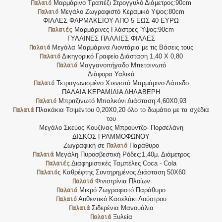
Παλαιό
Μαρμάρινο Τραπέζι Στρογγυλό Διάμετρος:90cm
Παλαιό
Μεγάλο Ζωγραφιστό Κεραμικό Υψος:80cm
ΦΙΑΛΕΣ ΦΑΡΜΑΚΕΙΟΥ ΑΠΟ 5 ΕΩΣ 40 ΕΥΡΩ
Παλαιές
Μαρμάρινες Γλάστρες Ύψος:90cm
ΓΥΑΛΙΝΕΣ ΠΑΛΑΙΕΣ ΦΙΑΛΕΣ
Παλαιά
Μεγάλα Μαρμάρινα Λιοντάρια με τις Βάσεις τους
Παλαιό
Δικηγορικό Γραφείο Διάσταση 1,40 Χ 0,80
Παλαιό
Μαγγανοπήγαδο Μπετσινωτό
Διάφορα Υαλικά
Παλαιό
Τετραγωνισμένο Χτενιστό Μαρμάρινο Δάπεδο
ΠΑΛΑΙΑ ΚΕΡΑΜΙΔΙΑ ΔΗΛΑΒΕΡΗ
Παλαιό
Μπριτζινωτό Μπαλκόνι Διάσταση:4,60Χ0,93
Παλαιά
Πλακάκια Τσιμέντου 0,20Χ0,20 όλο το δωμάτιο με τα σχέδια
του
Μεγάλο Σκεύος Κουζίνας Μπρούντζο- Πορσελάνη
ΔΙΣΚΟΣ ΓΡΑΜΜΟΦΩΝΟΥ
Παλαιό
Ζωγραφική σε
Παράθυρο
Παλαιά
Μεγάλη Πυροσβεστική Ρόδες:1,40μ. Διάμετρος
Παλαιές
Διαφημιστικές Ταμπέλες Coca - Cola
Παλαιό
ς Καθρέφτης Συντηρημένος Διάσταση 50Χ60
Παλαιά
Φινιστρίνια Πλοίων
Παλαιό
Μικρό Ζωγραφιστό Παράθυρο
Παλαιό
Αυθεντικό Κασελάκι Λούστρου
Παλαιά
Σιδερένια Μανουάλια
Παλαιά
Ξυλεία