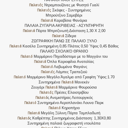
Παλαιές
Ντραμπουζάνες με Φυσητό Γυαλί
Παλαιές
Σκάφες - Συντηρημένες
Μπρούτζινο Σαμοβάρι
Παλαιά
Καραβίσια Φανάρια
ΠΑΛΑΙΑ ΖΥΓΑΡΙΑ ΑΚΡΙΒΕΙΑΣ - ΑΣΥΝΤΗΡΗΤΗ
Παλαιά
Πόρτα Μπριτζινωτή Διάσταση:1,30 Χ 2,00
Παλαιά
Σίδερα
ΖΩΓΡΑΦΙΚΗ ΠΑΝΩ ΣΕ ΠΑΛΑΙΟ ΞΥΛΟ
Παλαιά
Κασέλα Συντηρημένη 0,85 Πλάτος 0,50 Ύψος 0,45 Βάθος
ΠΑΛΑΙΌ ΣΧΟΛΙΚΌ ΘΡΑΝΊΟ
Παλαιό
Μαρμάρινο Πηγαδόστομο με το Μαγγάνι του
Παλαιά
Όπλα Καριοφίλια Ανατολίας
Παλαιό
Λαβωμάνα Φαγιάνς
Παλαιές
Λάμπες Τραπεζιού
Παλαιό
Μαρμάρινο Μεγάλο Άγαλμα από Γραφίτη Ύψος:1.70
Παλαιά
Συντηρημένα
Μανεκέν
Παλαιά
Ζευγάρι
Μαρμάρινα Φουρούσια
Παλαιές
Πρέσες Ελαιοτριβίου
Παλαιό
ς Ανεμιστήρας Λειτουργικός
Παλαιό
Συντηρημένο Αεροπλανάκι Λουνα Παρκ
Παλαιό
Κηροπήγιο
Παλαιά
Μεγάλη Ξύλινη Πόρτα Ταμπλαδωτή
Παλαιό
ς Καθρέπτης Συντηρημένος Διάσταση: 1,30Χ0,80
Συντηρημένη παλαιά ζωγραφιστή ντουλάπα