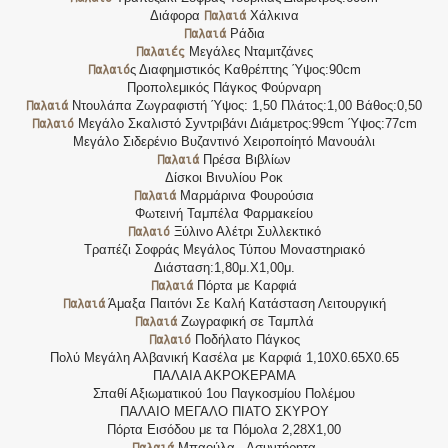
Παλαιά
Διάφορα
Χάλκινα
Παλαιά
Ράδια
Παλαιές
Μεγάλες Νταμιτζάνες
Παλαιό
ς Διαφημιστικός Καθρέπτης Ύψος:90cm
Προπολεμικός Πάγκος Φούρναρη
Παλαιά
Ντουλάπα Ζωγραφιστή Ύψος: 1,50 Πλάτος:1,00 Βάθος:0,50
Παλαιό
Μεγάλο Σκαλιστό Σyντριβάνι Διάμετρος:99cm Ύψος:77cm
Μεγάλο Σιδερένιο Βυζαντινό Χειροποίητό Μανουάλι
Παλαιά
Πρέσα Βιβλίων
Δίσκοι Βινυλίου Ροκ
Παλαιά
Μαρμάρινα Φουρούσια
Φωτεινή Ταμπέλα Φαρμακείου
Παλαιό
Ξύλινο Αλέτρι Συλλεκτικό
Τραπέζι Σοφράς Μεγάλος Τύπου Μοναστηριακό
Διάσταση:1,80μ.Χ1,00μ.
Παλαιά
Πόρτα με Καρφιά
Παλαιά
Άμαξα Παιτόνι Σε Καλή Κατάσταση Λειτουργική
Παλαιά
Ζωγραφική σε Ταμπλά
Παλαιό
Ποδήλατο Πάγκος
Πολύ Μεγάλη Αλβανική Κασέλα με Καρφιά 1,10Χ0.65Χ0.65
ΠΑΛΑΙΑ ΑΚΡΟΚΕΡΑΜΑ
Σπαθί Αξιωματικού 1ου Παγκοσμίου Πολέμου
ΠΑΛΑΙΟ ΜΕΓΑΛΟ ΠΙΑΤΟ ΣΚΥΡΟΥ
Πόρτα Εισόδου με τα Πόμολα 2,28Χ1,00
Παλαιά
Μπαούλα - Ασυντήρητα