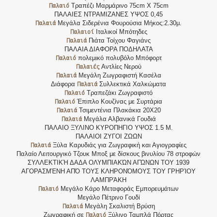
Παλαιό
Τραπέζι Μαρμάρινο 75cm Χ 75cm
ΠΑΛΑΙΕΣ ΝΤΡΑΜΙΖΑΝΕΣ ΥΨΟΣ 0,45
Παλαιά
Μεγάλα Σιδερένια Φουρούσια Μήκος:2.30μ.
Παλαιοί
Ιταλικοί Μπότηδες
Παλαιά
Πιάτα Τοίχου Φαγιάνς
ΠΑΛΑΙΑ ΔΙΑΦΟΡΑ ΠΟΔΗΛΑΤΑ
Παλαιό
πολεμικό πολυβόλο Μπόφορτ
Παλαιές
Αντλίες Νερού
Παλαιά
Μεγάλη Ζωγραφιστή Κασέλα
Παλαιά
Διάφορα
Συλλεκτικά Χαλκώματα
Παλαιό
Τραπεζάκι Ζωγραφιστό
Παλαιό
Έπιπλο Κουζίνας με Συρτάρια
Παλαιά
Τσιμεντένια Πλακάκια 20Χ20
Παλαιά
Μεγάλα Αλβανικά Γουδιά
ΠΑΛΑΙΟ ΞΥΛΙΝΟ ΚΥΡΟΠΗΓΙΟ ΥΨΟΣ 1.5 Μ.
ΠΑΛΑΙΟΙ ΖΥΓΟΙ ΖΩΩΝ
Παλαιά
Ξύλα Καρυδιάς για Ζωγραφική και Αγιογραφίες
Παλαίο Λειτουργικό Τζουκ Μποξ με δίσκους βινυλίου 78 στροφών
ΣΥΛΛΕΚΤΙΚΉ ΔΑΔΑ ΟΛΥΜΠΙΑΚΏΝ ΑΓΏΝΩΝ ΤΟΥ 1939
ΑΓΟΡΑΣΜΈΝΗ ΑΠΌ ΤΟΥΣ ΚΛΗΡΟΝΌΜΟΥΣ ΤΟΥ ΓΡΗΡΊΟΥ
ΛΑΜΠΡΆΚΗ
Παλαιό
Μεγάλο Κάρο Μεταφοράς Εμπορευμάτων
Μεγάλο Πέτρινο Γουδί
Παλαιά
Μεγάλη Σκαλιστή Βρύση
Παλαιό
Ζωγραφική σε
Ξύλινο Ταμπλά Πόρτας