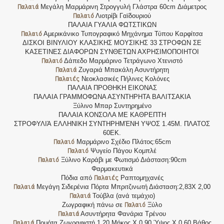
Παλαιά
Μεγάλη Μαρμάρινη Στρογγυλή Γλάστρα 60cm Διάμετρος
Παλαιό
Λιοτρίβι Γαϊδουριού
ΠΑΛΑΙΑ ΓΥΑΛΙΑ ΦΩΤΣΤΙΚΩΝ
Παλαιό
Αμερικάνικο Τυπογραφικό Μηχάνημα Τύπου Καρφίτσα
ΔΙΣΚΟΙ ΒΙΝΥΛΙΟΥ ΚΛΑΣΙΚΗΣ ΜΟΥΣΙΚΗΣ 33 ΣΤΡΟΦΩΝ ΣΕ
ΚΑΣΕΤΙΝΕΣ ΔΙΑΦΟΡΩΝ ΣΥΝΘΕΤΩΝ ΑΧΡΗΣΙΜΟΠΟΙΗΤΟΙ
Παλαιό
Δάπεδο Μαρμάρινο Τετράγωνο Χτενιστό
Παλαιά
Ζυγαριά Μπακάλη Ασυντήρητη
Παλαιές
Νεοκλασικές Πήλινες Κολόνες
ΠΑΛΑΙΑ ΠΡΟΘΗΚΗ ΕΙΚΟΝΑΣ
ΠΑΛΑΙΑ ΓΡΑΜΜΟΦΩΝΑ ΑΣΥΝΤΗΡΗΤΑ ΒΑΛΙΤΣΑΚΙΑ
Ξύλινο Μπαρ Συντηρημένο
ΠΑΛΑΙΑ ΚΟΝΣΟΛΑ ΜΕ ΚΑΘΡΕΠΤΗ
ΣΤΡΟΦΥΛΙΆ ΕΛΛΗΝΙΚΗ ΣΥΝΤΗΡΗΜΈΝΗ ΥΨΟΣ 1.45Μ. ΠΛΑΤΟΣ
60ΕΚ.
Παλαιό
Μαρμάρινο Σχέδιο Πλάτος:65cm
Παλαιό
Ψυγείο Πάγου Κομπλέ
Παλαιό
Ξύλινο Καράβι με Φωτισμό Διάσταση:90cm
Φαρμακευτικά
Παλαιές
Πόδια από
Ραπτομηχανές
Παλαιά
Μεγάγη Σιδερένια Πόρτα Μπριτζινωτή Διάσταση:2,83Χ 2,00
Παλαιά
Τούβλα (ανά τεμάχιο)
Παλαιό
Ζωγραφική πάνω σε
Ξύλο
Παλαιά
Ασυντήρητα Φανάρια Τρένου
Παλαιά
Πομότα Ζωγραφιστή 1,20 Μήκος Χ 0,90 Ύψος Χ 0,60 Βάθος