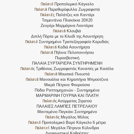
Παλαιό
Προπολεμικό Κάγκελο
Παλαιά
Παραθυρόφυλλα Ζωγραφιστά
Παλαιές
Παλάτζες και Καντάρι
Τσιμεντένια Πλακάκια 20Χ20
Ζευγάρι Μαρμάρινα Λιοντάρια
Παλαιά
Κλουβιά
Διπλή Πόρτα με το Κλειδί της Ασυντήρητη
Παλαιό
Συντηρημένο Τραπεζογραφείο Καρυδιάς
Παλαιά
Καδιά Ασυντήρητα
Παλαιά
Πήλινα Πελοποννήσου
Πυροσβεστική
ΠΑΛΑΙΑ ΣΥΡΤΑΡΙΕΡΑ ΣΥΝΤΗΡΗΜΕΝΗ
Παλαιό
ς Τριθέσιος Ζωγραφιστός Καναπές με Κασέλα
Παλαιά
Μουσικά Πνευστά
Παλαιά
Μανουάλια και Κηροπήγια Μπρούτζινα
Μικρά Πέτρινα Φουρούσια
Πόδια Ραπτομηχανών - Συντηρημένα
ΜΑΡΜΑΡΙΝΗ ΓΟΥΡΝΑ ΚΑΙ ΠΛΑΤΗ
Παλαιό
ς Ασύρματος Στρατού
ΠΑΛΑΙΕΣ ΛΑΜΠΕΣ ΠΕΤΡΕΛΑΙΟΥ
Μαντεμένιο Παγκάκι Συντηρημένο
Παλαιό
ς Μεγάλος Μύλος
Παλαιό
Προπολεμικό Βαρύ Κάγκελο 6 μέτρα
Παλαιοί
Μεγάλοι Πέτρινοι Κύλινδροι
Διαφημιστικοί Καθρέπτες