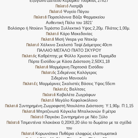
Εξάγωνο Δάπεδο Κεραμικό Τουρκίας 27x27
Παλαιό
Λιοτρίβι
Παλαιό
Ψυγείο Πάγου
Παλαιά
Πορσελάνινα Βάζα Φαρμακείου
Αυθεντική Πάλα του 1821'
Βολόσιρο ή Ντούενι Τεράστιο Συλλεκτικό Υψος:2,20μ. Πλάτος:1,00μ.
Παλαιό
Κάρο Μακεδονίας
Παλαιά
Μισή Vespa για Ντεκόρ
Παλαιό
Χάλκινο Σκαλιστό Ταψί Διάμετρος:40cm
ΠΑΛΑΙΟ ΜΕΓΑΛΟ ΠΙΑΤΟ ΣΚΥΡΟΥ
Παλαιό
ς Καθρέπτης με Φύλλο Χρυσού και Πυραμίδα
Πόρτα Εισόδου με Κάσα Διάσταση 2,50Χ1,18
Παλαιά
Μαρμάρινη Πορτοσιά Εισόδου
Παλαιό
ς Σιδερένιος Καλόγερος
Σιδερένιο Μανουάλι
Παλαιές
Μαρμάρινες Σκαλιστές Βάσεις Υψος:55cm
Παλαιές
Βαλίτσες
Παλαιά
Καβαλέτα Ζωγράφων
Παλαιό
Μεγάλο Κεφαλοκόλονο
Παλαιά
Συντηρημένη Ζωγραφιστή Ντουλάπα Διάσταση: Υ:1,90μ. Π:1,15
Παλαιά
Μπριτζινωτά Κάγκελα Μπαλκονιών 8 μέτρα
Παλαιό
Παγκάκι Συντηρημένο με Νέο Ξύλο
Παλαιά
Τσιμεντένια πλακάκια 0,20Χ0,20 όλο το δωμάτιο με τα σχέδιά
του
Παλαιά
Κορωνιότικα Πυθάρια ελαφρώς ελαττωματικά