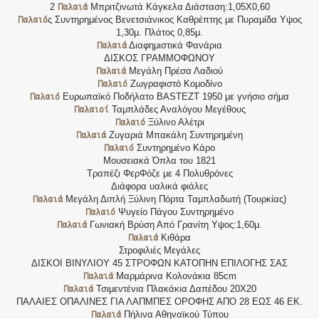
Παλαιά
2
Μπριτζινωτά Κάγκελα Διάσταση:1,05Χ0,60
Παλαιό
ς Συντηρημένος Βενετσιάνικος Καθρέπτης με Πυραμίδα Υψος
1,30μ. Πλάτος 0,85μ.
Παλαιά
Διαφημιστικά Φανάρια
ΔΙΣΚΟΣ ΓΡΑΜΜΟΦΩΝΟΥ
Παλαιά
Μεγάλη Πρέσα Λαδιού
Παλαιό
Ζωγραφιστό Κομοδίνο
Παλαιό
Ευρωπαϊκό Ποδήλατο BASTEZT 1950 με γνήσιο σήμα
Παλαιοί
Ταμπλάδες Αναλόγου Μεγέθους
Παλαιό
Ξύλινο Αλέτρι
Παλαιά
Ζυγαριά Μπακάλη Συντηρημένη
Παλαιό
Συντηρημένο Κάρο
Μουσειακά Όπλα του 1821
Τραπέζι ΦερΦόζε με 4 Πολυθρόνες
Διάφορα υαλικά φιάλες
Παλαιά
Μεγάλη Διπλή Ξύλινη Πόρτα Ταμπλαδωτή (Τουρκίας)
Παλαιό
Ψυγείο Πάγου Συντηρημένο
Παλαιά
Γωνιακή Βρύση Από Γρανίτη Υψος:1,60μ.
Παλαιά
Κιθάρα
Στροφιλιές Μεγάλες
ΔΙΣΚΟΙ ΒΙΝΥΛΙΟΥ 45 ΣΤΡΟΦΩΝ ΚΑΤΟΠΗΝ ΕΠΙΛΟΓΗΣ ΣΑΣ
Παλαιά
Μαρμάρινα Κολονάκια 85cm
Παλαιά
Τσιμεντένια Πλακάκια Δαπέδου 20Χ20
ΠΑΛΑΙΕΣ ΟΠΑΛΙΝΕΣ ΓΙΑ ΛΑΠΜΠΕΣ ΟΡΟΦΗΣ ΑΠΟ 28 ΕΩΣ 46 ΕΚ.
Παλαιά
Πήλινα Αθηναϊκού Τύπου