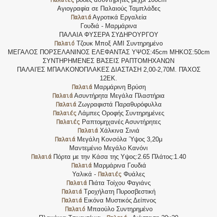
Αγιογραφία σε Παλαιούς Ταμπλάδες
Παλαιά
Αγροτικά Εργαλεία
Γουδιά - Μαρμάρινα
ΠΑΛΑΙΑ ΦΥΣΕΡΑ ΣΥΔΗΡΟΥΡΓΟΥ
Παλαιό
Τζουκ Μποξ AMI Συντηρημένο
ΜΕΓΑΛΟΣ ΠΟΡΣΕΛΑΝΙΝΟΣ ΕΛΕΦΑΝΤΑΣ ΥΨΟΣ:45cm ΜΗΚΟΣ:50cm
ΣΥΝΤΗΡΗΜΕΝΕΣ ΒΆΣΕΙΣ ΡΑΠΤΟΜΗΧΑΝΩΝ
ΠΑΛΑΙΈΣ ΜΠΑΛΚΟΝΌΠΛΑΚΕΣ ΔΙΑΣΤΑΣΗ 2,00-2,70Μ. ΠΆΧΟΣ
12ΕΚ.
Παλαιά
Μαρμάρινη Βρύση
Παλαιά
Ασυντήρητα Μεγάλα Πλαστήρια
Παλαιά
Ζωγραφιστά Παραθυρόφυλλα
Παλαιές
Λάμπες Οροφής Συντηρημένες
Παλαιές
Ραπτομηχανές Ασυντήρητες
Παλαιά
Χάλκινα Σινιά
Παλαιά
Μεγάλη Κονσόλα Ύψος 3,20μ
Μαντεμένιο Μεγάλο Κανόνι
Παλαιά
Πόρτα με την Κάσα της Υψος:2.65 Πλάτος:1.40
Παλαιά
Μαρμάρινα Γουδιά
Παλαιές
Υαλικά -
Φυάλες
Παλαιά
Πιάτα Τοίχου Φαγιάνς
Παλαιά
Τροχήλατη Πυροσβεστική
Παλαιά
Εικόνα Μυστικός Δείπνος
Παλαιό
Μπαούλο Συντηρημένο