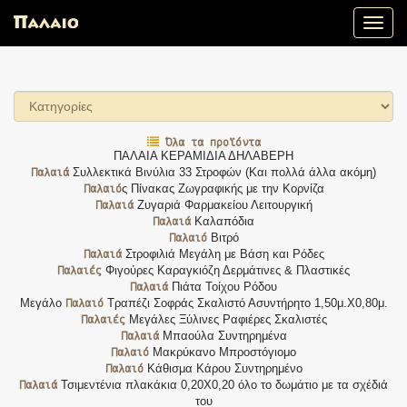
Toggle
naviga
Όλα τα προϊόντα
ΠΑΛΑΙΑ ΚΕΡΑΜΙΔΙΑ ΔΗΛΑΒΕΡΗ
Παλαιά
Συλλεκτικά Βινύλια 33 Στροφών (Και πολλά άλλα ακόμη)
Παλαιό
ς Πίνακας Ζωγραφικής με την Κορνίζα
Παλαιά
Ζυγαριά Φαρμακείου Λειτουργική
Παλαιά
Καλαπόδια
Παλαιό
Βιτρό
Παλαιά
Στροφιλιά Μεγάλη με Βάση και Ρόδες
Παλαιές
Φιγούρες Καραγκιόζη Δερμάτινες & Πλαστικές
Παλαιά
Πιάτα Τοίχου Ρόδου
Παλαιό
Μεγάλο
Τραπέζι Σοφράς Σκαλιστό Ασυντήρητο 1,50μ.Χ0,80μ.
Παλαιές
Μεγάλες Ξύλινες Ραφιέρες Σκαλιστές
Παλαιά
Μπαούλα Συντηρημένα
Παλαιό
Μακρύκανο Μπροστόγιομο
Παλαιό
Κάθισμα Κάρου Συντηρημένο
Παλαιά
Τσιμεντένια πλακάκια 0,20Χ0,20 όλο το δωμάτιο με τα σχέδιά
του