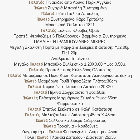
Παλαιές
Πινακίδες από Λουνα Πάρκ Αγγλίας
Παλαιά
Ζυγαριά Μπακάλη Συντηρημένη
Παλαιά
Πιάτα Ιταλικά Απουλίας
Παλαιό
Συντηρημένο Κάρο Τρίπολης
Μουσειακά Όπλα του 1821
Παλαιές
Ξύλινες Κλούβες Οβάλ
Τραπέζι ΦερΦοζέ με 6 Πολυθρόνες - Βαμμένο & Συντηρημένο
ΠΑΛΑΙΕΣ ΝΤΡΑΜΠΟΥΖΑΝΕΣ ΜΙΚΡΕΣ
Μεγάλη Σκαλιστή Πόρτα με Καρφιά & Σιδεριές Διάσταση: Υ.:2,00μ.
Π.:1,20μ.
Αγάλματα Τσιμέντου
Παλαιό
Μεγάλο
Μπαούλο Συλλεκτικό 1,20Χ0,60 Υψος:0,50μ.
Παλαιό
ς Προπολεμικός Κύλινδρος Οδοποιίας
Παλαιό
Μπουζούκι σε Πολύ Καλή Κατάσταση Λειτουργικό με δοκιμή
Παλαιό
Μαρμάρινο Γουδί Υψος:32cm Πλάτος:30cm
Παλαιά
Τσιμεντένια Πλακάκια Δαπέδου 20Χ20
Παλαιά
Πήλινα Ζωγραφιστά Υψος:50εκ.
Παλαιές
Γλάστρες Μαρμάρινες Ζευγάρι Ύψος:55cm
Φαρμακευτικά
Παλαιό
Έπιπλο Σεκλετέρ σε Καλή Κατάσταση
Παλαιές
Μαλτεζόπλακες Διάσταση 45cm X 45cm
Παλαιά
Συλλεκτικά Σίδερα Σιδερόματος
Παλαιά
Τροκάνια - Κουδούνες
Παλαιό
Ζωγραφική σε
Φουρνόξυλο - Διάμετρος 45cm
Παλαιό
Πολύ
Πλακάκι Δαπέδου - Διάσταση 25x35