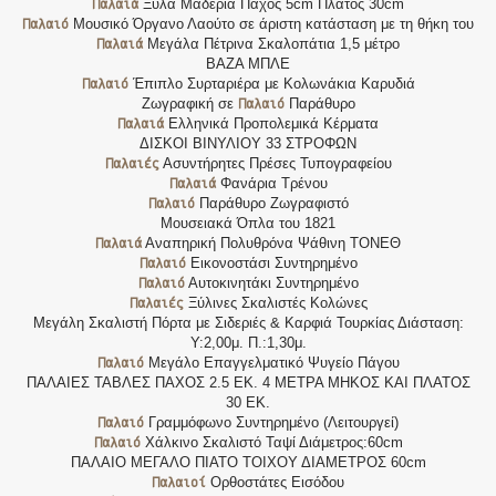
Παλαιά
Ξύλα Μαδέρια Πάχος 5cm Πλάτος 30cm
Παλαιό
Μουσικό Όργανο Λαούτο σε άριστη κατάσταση με τη θήκη του
Παλαιά
Μεγάλα Πέτρινα Σκαλοπάτια 1,5 μέτρο
ΒΑΖΑ ΜΠΛΕ
Παλαιό
Έπιπλο Συρταριέρα με Κολωνάκια Καρυδιά
Παλαιό
Ζωγραφική σε
Παράθυρο
Παλαιά
Ελληνικά Προπολεμικά Κέρματα
ΔΙΣΚΟΙ ΒΙΝΥΛΙΟΥ 33 ΣΤΡΟΦΩΝ
Παλαιές
Ασυντήρητες Πρέσες Τυπογραφείου
Παλαιά
Φανάρια Τρένου
Παλαιό
Παράθυρο Ζωγραφιστό
Μουσειακά Όπλα του 1821
Παλαιά
Αναπηρική Πολυθρόνα Ψάθινη ΤΟΝΕΘ
Παλαιό
Εικονοστάσι Συντηρημένο
Παλαιό
Αυτοκινητάκι Συντηρημένο
Παλαιές
Ξύλινες Σκαλιστές Κολώνες
Μεγάλη Σκαλιστή Πόρτα με Σιδεριές & Καρφιά Τουρκίας Διάσταση:
Υ:2,00μ. Π.:1,30μ.
Παλαιό
Μεγάλο Επαγγελματικό Ψυγείο Πάγου
ΠΑΛΑΙΕΣ ΤΑΒΛΕΣ ΠΑΧΟΣ 2.5 ΕΚ. 4 ΜΕΤΡΑ ΜΗΚΟΣ ΚΑΙ ΠΛΑΤΟΣ
30 ΕΚ.
Παλαιό
Γραμμόφωνο Συντηρημένο (Λειτουργεί)
Παλαιό
Χάλκινο Σκαλιστό Ταψί Διάμετρος:60cm
ΠΑΛΑΙΟ ΜΕΓΑΛΟ ΠΙΑΤΟ ΤΟΙΧΟΥ ΔΙΑΜΕΤΡΟΣ 60cm
Παλαιοί
Ορθοστάτες Εισόδου