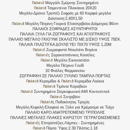
Παλαιό
Μαγγάλι Σμύρνης Συντηρημένο
Παλαιά
Τσιμεντένια Πλακάκια 20Χ20
Μεγάλο Δρύινο Τραπέζι Σοφράς με 60 Καρφιά μεγάλα
Διάσταση:2,40Χ1,50
Παλαιά
Μεγάλη Πέτρινη Γουρνά Ελαιοτριβείου Διάμετρος:90cm
ΠΑΛΑΙΟΙ ΣΟΦΡΑΔΕΣ ΑΣΥΝΤΗΡΗΤΟΙ
ΠΑΛΑΙΑ ΞΥΛΑ ΓΙΑ ΖΩΓΡΑΦΟΥΣ ΚΑΙ ΑΓΙΟΓΡΑΦΟΥΣ
ΠΑΛΑΙΌ ΜΕΓΆΛΟ ΓΚΙΟΎΜΙ ΣΚΑΛΙΣΤΌ ΜΕ ΔΊΣΚΟ ΥΨΟΣ 75ΕΚ.
ΠΑΛΑΙΆ ΠΛΑΣΤΙΓΚΑ ΔΟΥΛΕΎΕΙ 70Χ70 ΥΨΟΣ 1,20Μ
Παλαιό
Ζωγραφιστό Ντουλάπι Βιτρίνα
Παλαιές
Σαρακατσάνικες Κασέλες
Παλαιό
Μεγάλο Εικονοστάσι
Μεγάλο Πέτρινο Γουδί
10 Φυάλες Φαρμακείου
ΖΩΓΡΑΦΙΚΗ ΣΕ ΠΑΛΑΙΟ ΞΥΛΙΝΟ ΤΑΜΠΛΑ ΠΟΡΤΑΣ
Παλαιά
Παλαιά
Κεραμίδια &
Κεραμίδια Λούκια
Παλαιά
Τιμόνια Καραβιών
Παλαιό
Συντηρημένο Στερεοφωνικό ΑΜΙ Κοντινένταλ
Παλαιό
Σιντριβάνι
Παλαιό
ς Ποδοκίνητος Τροχός
Μεγάλη Κεφαλή Ελαφιού σε Ξύλο για Κρέμασμα σε Τοίχο
ΠΑΛΑΙΟ ΚΑΡΟ ΑΝΑΤΡΕΠΟΜΕΝΟ ΤΡΙΠΟΛΗΣ
ΠΑΛΑΙΕΣ ΜΕΓΑΛΕΣ ΠΛΑΚΕΣ ΚΑΡΙΣΤΟΥ ΤΕΤΡΑΓΩΝΙΣΜΕΝΕΣ
Παλαιές
Επιτραπέζιες Λάμπες - Συντηρημένες
Παλαιά
Πόρτα Ύψος:2.30 Πλάτος:1.18