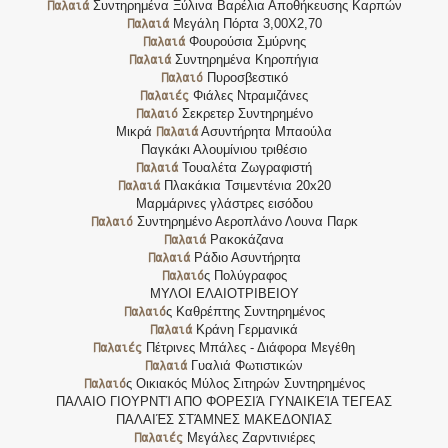
Παλαιά
Συντηρημένα Ξύλινα Βαρέλια Αποθήκευσης Καρπών
Παλαιά
Μεγάλη Πόρτα 3,00Χ2,70
Παλαιά
Φουρούσια Σμύρνης
Παλαιά
Συντηρημένα Κηροπήγια
Παλαιό
Πυροσβεστικό
Παλαιές
Φιάλες Ντραμιζάνες
Παλαιό
Σεκρετερ Συντηρημένο
Παλαιά
Μικρά
Ασυντήρητα Μπαούλα
Παγκάκι Αλουμίνιου τριθέσιο
Παλαιά
Τουαλέτα Ζωγραφιστή
Παλαιά
Πλακάκια Τσιμεντένια 20x20
Μαρμάρινες γλάστρες εισόδου
Παλαιό
Συντηρημένο Αεροπλάνο Λουνα Παρκ
Παλαιά
Ρακοκάζανα
Παλαιά
Ράδιο Ασυντήρητα
Παλαιό
ς Πολύγραφος
ΜΥΛΟΙ ΕΛΑΙΟΤΡΙΒΕΙΟΥ
Παλαιό
ς Καθρέπτης Συντηρημένος
Παλαιά
Κράνη Γερμανικά
Παλαιές
Πέτρινες Μπάλες - Διάφορα Μεγέθη
Παλαιά
Γυαλιά Φωτιστικών
Παλαιό
ς Οικιακός Μύλος Σιτηρών Συντηρημένος
ΠΑΛΑΙΟ ΓΙΟΥΡΝΤΊ ΑΠΟ ΦΟΡΕΣΙΆ ΓΥΝΑΙΚΕΊΑ ΤΕΓΕΑΣ
ΠΑΛΑΙΈΣ ΣΤΆΜΝΕΣ ΜΑΚΕΔΟΝΊΑΣ
Παλαιές
Μεγάλες Ζαρντινιέρες