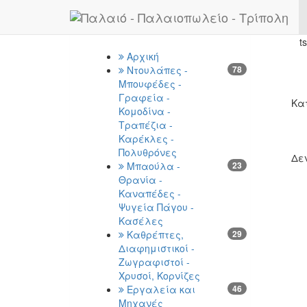
Previous
Κατηγορίες
Αρχική
Ντουλάπες -
78
Μπουφέδες -
Γραφεία -
Κα
Κομοδίνα -
Τραπέζια -
Καρέκλες -
Πολυθρόνες
Δε
Μπαούλα -
23
Θρανία -
Καναπέδες -
Ψυγεία Πάγου -
Κασέλες
Καθρέπτες,
29
Διαφημιστικοί -
Ζωγραφιστοί -
Χρυσοί, Κορνίζες
Εργαλεία και
46
Μηχανές