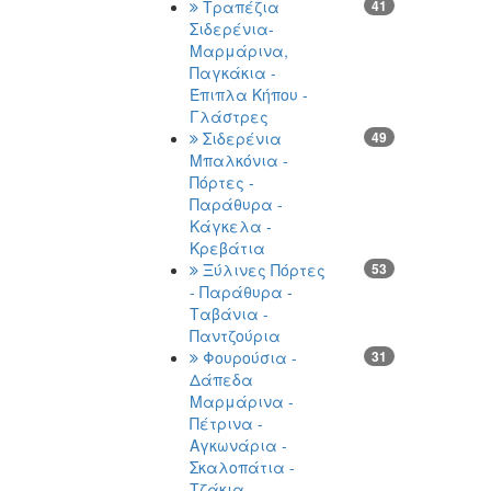
Τραπέζια
41
Σιδερένια-
Μαρμάρινα,
Παγκάκια -
Έπιπλα Κήπου -
Γλάστρες
Σιδερένια
49
Μπαλκόνια -
Πόρτες -
Παράθυρα -
Κάγκελα -
Κρεβάτια
Ξύλινες Πόρτες
53
- Παράθυρα -
Ταβάνια -
Παντζούρια
Φουρούσια -
31
Δάπεδα
Μαρμάρινα -
Πέτρινα -
Αγκωνάρια -
Σκαλοπάτια -
Τζάκια