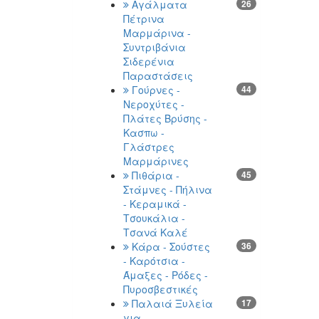
Αγάλματα
26
Πέτρινα
Μαρμάρινα -
Συντριβάνια
Σιδερένια
Παραστάσεις
Γούρνες -
44
Νεροχύτες -
Πλάτες Βρύσης -
Κασπω -
Γλάστρες
Μαρμάρινες
Πιθάρια -
45
Στάμνες - Πήλινα
- Κεραμικά -
Τσουκάλια -
Τσανά Καλέ
Κάρα - Σούστες
36
- Καρότσια -
Άμαξες - Ρόδες -
Πυροσβεστικές
Παλαιά Ξυλεία
17
για -