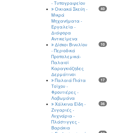
- Τυπογραφείου
Οικιακά Σκεύη -
40
Μικρά
Μηχανήματα -
Εργαλεία -
Διάφορα
Αντικείμενα
Δίσκοι Βινυλίου
10
- Περιοδικά
Προπολεμικά-
Παλαιοί
Καραγκιόζηδες
Δερμάτινοι
Παλαιά Πιάτα
17
Τοίχου -
Φρουτιέρες -
Λαβωμάνα
Χάλκινα Είδη -
36
Ζυγαριές -
Λυχνάρια -
Πλάστιγγες -
Βαράκια