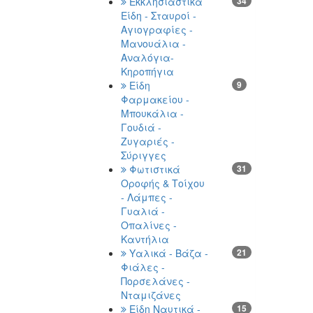
Εκκλησιαστικά
34
Είδη - Σταυροί -
Αγιογραφίες -
Μανουάλια -
Αναλόγια-
Κηροπήγια
Είδη
9
Φαρμακείου -
Μπουκάλια -
Γουδιά -
Ζυγαριές -
Σύριγγες
Φωτιστικά
31
Οροφής & Τοίχου
- Λάμπες -
Γυαλιά -
Οπαλίνες -
Καντήλια
Υαλικά - Βάζα -
21
Φιάλες -
Πορσελάνες -
Νταμιζάνες
Είδη Ναυτικά -
15