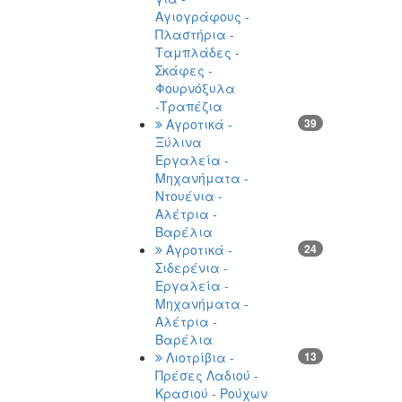
Αγιογράφους -
Πλαστήρια -
Ταμπλάδες -
Σκάφες -
Φουρνόξυλα
-Τραπέζια
Αγροτικά -
39
Ξύλινα
Εργαλεία -
Μηχανήματα -
Ντουένια -
Αλέτρια -
Βαρέλια
Αγροτικά -
24
Σιδερένια -
Εργαλεία -
Μηχανήματα -
Αλέτρια -
Βαρέλια
Λιοτρίβια -
13
Πρέσες Λαδιού -
Κρασιού - Ρούχων