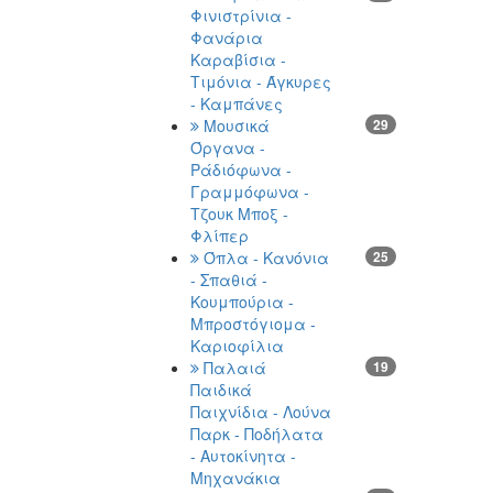
Φινιστρίνια -
Φανάρια
Καραβίσια -
Τιμόνια - Άγκυρες
- Καμπάνες
Μουσικά
29
Όργανα -
Ράδιόφωνα -
Γραμμόφωνα -
Τζουκ Μποξ -
Φλίπερ
Όπλα - Κανόνια
25
- Σπαθιά -
Κουμπούρια -
Μπροστόγιομα -
Καριοφίλια
Παλαιά
19
Παιδικά
Παιχνίδια - Λούνα
Παρκ - Ποδήλατα
- Αυτοκίνητα -
Μηχανάκια