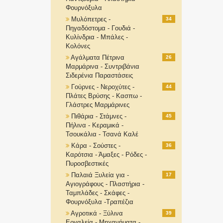
Φουρνόξυλα
Μυλόπετρες -
34
Πηγαδόστομα - Γουδιά -
Κυλίνδρια - Μπάλες -
Κολόνες
Αγάλματα Πέτρινα
26
Μαρμάρινα - Συντριβάνια
Σιδερένια Παραστάσεις
Γούρνες - Νεροχύτες -
44
Πλάτες Βρύσης - Κασπω -
Γλάστρες Μαρμάρινες
Πιθάρια - Στάμνες -
45
Πήλινα - Κεραμικά -
Τσουκάλια - Τσανά Καλέ
Κάρα - Σούστες -
36
Καρότσια - Άμαξες - Ρόδες -
Πυροσβεστικές
Παλαιά Ξυλεία για -
17
Αγιογράφους - Πλαστήρια -
Ταμπλάδες - Σκάφες -
Φουρνόξυλα -Τραπέζια
Αγροτικά - Ξύλινα
39
Εργαλεία - Μηχανήματα -