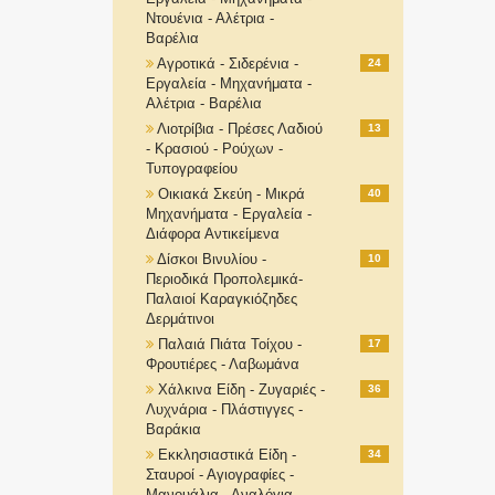
Ντουένια - Αλέτρια -
Βαρέλια
Αγροτικά - Σιδερένια -
24
Εργαλεία - Μηχανήματα -
Αλέτρια - Βαρέλια
Λιοτρίβια - Πρέσες Λαδιού
13
- Κρασιού - Ρούχων -
Τυπογραφείου
Οικιακά Σκεύη - Μικρά
40
Μηχανήματα - Εργαλεία -
Διάφορα Αντικείμενα
Δίσκοι Βινυλίου -
10
Περιοδικά Προπολεμικά-
Παλαιοί Καραγκιόζηδες
Δερμάτινοι
Παλαιά Πιάτα Τοίχου -
17
Φρουτιέρες - Λαβωμάνα
Χάλκινα Είδη - Ζυγαριές -
36
Λυχνάρια - Πλάστιγγες -
Βαράκια
Εκκλησιαστικά Είδη -
34
Σταυροί - Αγιογραφίες -
Μανουάλια - Αναλόγια-