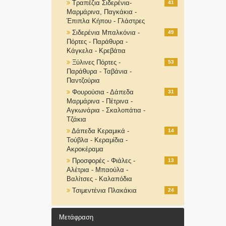
Τραπέζια Σιδερένια-
41
Μαρμάρινα, Παγκάκια -
Έπιπλα Κήπου - Γλάστρες
Σιδερένια Μπαλκόνια -
49
Πόρτες - Παράθυρα -
Κάγκελα - Κρεβάτια
Ξύλινες Πόρτες -
53
Παράθυρα - Ταβάνια -
Παντζούρια
Φουρούσια - Δάπεδα
31
Μαρμάρινα - Πέτρινα -
Αγκωνάρια - Σκαλοπάτια -
Τζάκια
Δάπεδα Κεραμικά -
14
Τούβλα - Κεραμίδια -
Ακροκέραμα
Προσφορές - Φιάλες -
13
Αλέτρια - Μπαούλα -
Βαλίτσες - Καλαπόδια
Τσιμεντένια Πλακάκια
24
Μετάφραση