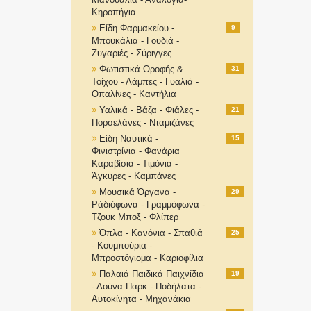
Κηροπήγια
Είδη Φαρμακείου -
9
Μπουκάλια - Γουδιά -
Ζυγαριές - Σύριγγες
Φωτιστικά Οροφής &
31
Τοίχου - Λάμπες - Γυαλιά -
Οπαλίνες - Καντήλια
Υαλικά - Βάζα - Φιάλες -
21
Πορσελάνες - Νταμιζάνες
Είδη Ναυτικά -
15
Φινιστρίνια - Φανάρια
Καραβίσια - Τιμόνια -
Άγκυρες - Καμπάνες
Μουσικά Όργανα -
29
Ράδιόφωνα - Γραμμόφωνα -
Τζουκ Μποξ - Φλίπερ
Όπλα - Κανόνια - Σπαθιά
25
- Κουμπούρια -
Μπροστόγιομα - Καριοφίλια
Παλαιά Παιδικά Παιχνίδια
19
- Λούνα Παρκ - Ποδήλατα -
Αυτοκίνητα - Μηχανάκια