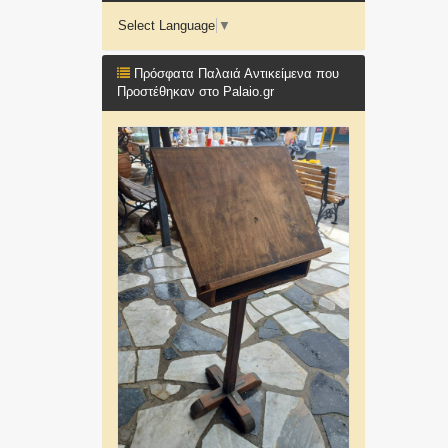
Select Language
▼
Πρόσφατα Παλαιά Αντικείμενα που
Προστέθηκαν στο Palaio.gr