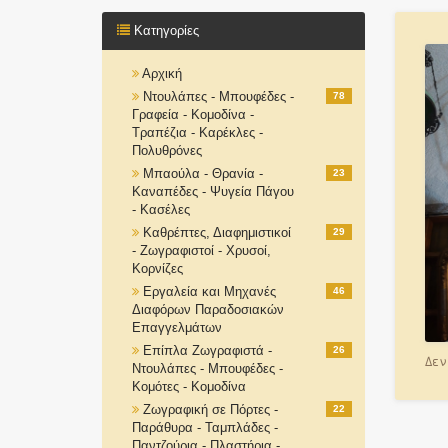
Κατηγορίες
Αρχική
Ντουλάπες - Μπουφέδες -
78
Γραφεία - Κομοδίνα -
Τραπέζια - Καρέκλες -
Πολυθρόνες
Μπαούλα - Θρανία -
23
Καναπέδες - Ψυγεία Πάγου
- Κασέλες
Καθρέπτες, Διαφημιστικοί
29
- Ζωγραφιστοί - Χρυσοί,
Κορνίζες
Εργαλεία και Μηχανές
46
Διαφόρων Παραδοσιακών
Επαγγελμάτων
Επίπλα Ζωγραφιστά -
26
Δεν
Ντουλάπες - Μπουφέδες -
Κομότες - Κομοδίνα
Ζωγραφική σε Πόρτες -
22
Παράθυρα - Ταμπλάδες -
Παντζούρια - Πλαστήρια -