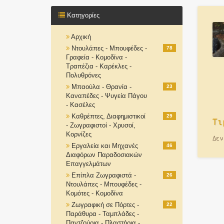
Κατηγορίες
Αρχική
Ντουλάπες - Μπουφέδες -
78
Γραφεία - Κομοδίνα -
Τραπέζια - Καρέκλες -
Πολυθρόνες
Μπαούλα - Θρανία -
23
Καναπέδες - Ψυγεία Πάγου
- Κασέλες
Καθρέπτες, Διαφημιστικοί
29
Τι
- Ζωγραφιστοί - Χρυσοί,
Κορνίζες
Δεν
Εργαλεία και Μηχανές
46
Διαφόρων Παραδοσιακών
Επαγγελμάτων
Επίπλα Ζωγραφιστά -
26
Ντουλάπες - Μπουφέδες -
Κομότες - Κομοδίνα
Ζωγραφική σε Πόρτες -
22
Παράθυρα - Ταμπλάδες -
Παντζούρια - Πλαστήρια -