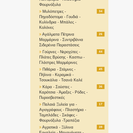
Φουρνόξυλα
Μυλόπετρες -
34
Πηγαδόστομα - Γουδιά -
Κυλίνδρια - Μπάλες -
Κολόνες
Αγάλματα Πέτρινα
26
Μαρμάρινα - Συντριβάνια
Σιδερένια Παραστάσεις
Γούρνες - Νεροχύτες -
44
Πλάτες Βρύσης - Κασπω -
Γλάστρες Μαρμάρινες
Πιθάρια - Στάμνες -
45
Πήλινα - Κεραμικά -
Τσουκάλια - Τσανά Καλέ
Κάρα - Σούστες -
36
Καρότσια - Άμαξες - Ρόδες -
Πυροσβεστικές
Παλαιά Ξυλεία για -
17
Αγιογράφους - Πλαστήρια -
Ταμπλάδες - Σκάφες -
Φουρνόξυλα -Τραπέζια
Αγροτικά - Ξύλινα
39
Εργαλεία - Μηχανήματα -