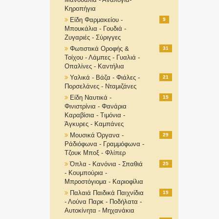
Κηροπήγια
Είδη Φαρμακείου -
9
Μπουκάλια - Γουδιά -
Ζυγαριές - Σύριγγες
Φωτιστικά Οροφής &
31
Τοίχου - Λάμπες - Γυαλιά -
Οπαλίνες - Καντήλια
Υαλικά - Βάζα - Φιάλες -
21
Πορσελάνες - Νταμιζάνες
Είδη Ναυτικά -
15
Φινιστρίνια - Φανάρια
Καραβίσια - Τιμόνια -
Άγκυρες - Καμπάνες
Μουσικά Όργανα -
29
Ράδιόφωνα - Γραμμόφωνα -
Τζουκ Μποξ - Φλίπερ
Όπλα - Κανόνια - Σπαθιά
25
- Κουμπούρια -
Μπροστόγιομα - Καριοφίλια
Παλαιά Παιδικά Παιχνίδια
19
- Λούνα Παρκ - Ποδήλατα -
Αυτοκίνητα - Μηχανάκια