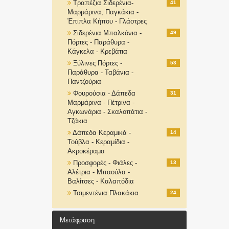
Τραπέζια Σιδερένια-
41
Μαρμάρινα, Παγκάκια -
Έπιπλα Κήπου - Γλάστρες
Σιδερένια Μπαλκόνια -
49
Πόρτες - Παράθυρα -
Κάγκελα - Κρεβάτια
Ξύλινες Πόρτες -
53
Παράθυρα - Ταβάνια -
Παντζούρια
Φουρούσια - Δάπεδα
31
Μαρμάρινα - Πέτρινα -
Αγκωνάρια - Σκαλοπάτια -
Τζάκια
Δάπεδα Κεραμικά -
14
Τούβλα - Κεραμίδια -
Ακροκέραμα
Προσφορές - Φιάλες -
13
Αλέτρια - Μπαούλα -
Βαλίτσες - Καλαπόδια
Τσιμεντένια Πλακάκια
24
Μετάφραση