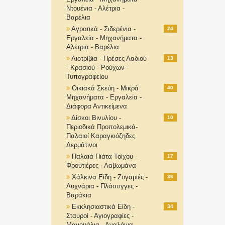
Ντουένια - Αλέτρια -
Βαρέλια
Αγροτικά - Σιδερένια -
24
Εργαλεία - Μηχανήματα -
Αλέτρια - Βαρέλια
Λιοτρίβια - Πρέσες Λαδιού
13
- Κρασιού - Ρούχων -
Τυπογραφείου
Οικιακά Σκεύη - Μικρά
40
Μηχανήματα - Εργαλεία -
Διάφορα Αντικείμενα
Δίσκοι Βινυλίου -
10
Περιοδικά Προπολεμικά-
Παλαιοί Καραγκιόζηδες
Δερμάτινοι
Παλαιά Πιάτα Τοίχου -
17
Φρουτιέρες - Λαβωμάνα
Χάλκινα Είδη - Ζυγαριές -
36
Λυχνάρια - Πλάστιγγες -
Βαράκια
Εκκλησιαστικά Είδη -
34
Σταυροί - Αγιογραφίες -
Μανουάλια - Αναλόγια-