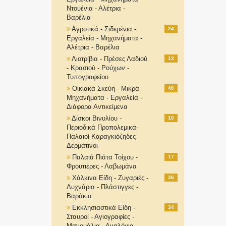
Ντουένια - Αλέτρια -
Βαρέλια
Αγροτικά - Σιδερένια -
24
Εργαλεία - Μηχανήματα -
Αλέτρια - Βαρέλια
Λιοτρίβια - Πρέσες Λαδιού
13
- Κρασιού - Ρούχων -
Τυπογραφείου
Οικιακά Σκεύη - Μικρά
40
Μηχανήματα - Εργαλεία -
Διάφορα Αντικείμενα
Δίσκοι Βινυλίου -
10
Περιοδικά Προπολεμικά-
Παλαιοί Καραγκιόζηδες
Δερμάτινοι
Παλαιά Πιάτα Τοίχου -
17
Φρουτιέρες - Λαβωμάνα
Χάλκινα Είδη - Ζυγαριές -
36
Λυχνάρια - Πλάστιγγες -
Βαράκια
Εκκλησιαστικά Είδη -
34
Σταυροί - Αγιογραφίες -
Μανουάλια - Αναλόγια-