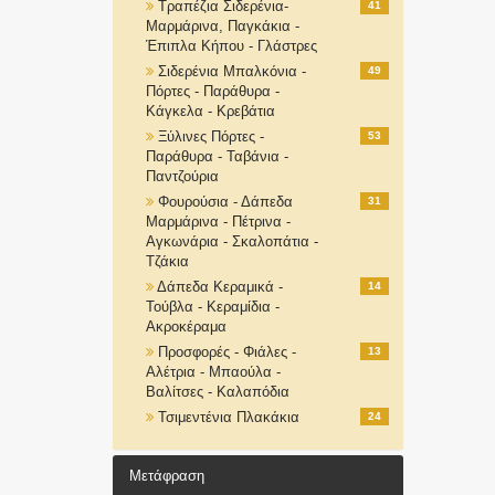
Τραπέζια Σιδερένια-
41
Μαρμάρινα, Παγκάκια -
Έπιπλα Κήπου - Γλάστρες
Σιδερένια Μπαλκόνια -
49
Πόρτες - Παράθυρα -
Κάγκελα - Κρεβάτια
Ξύλινες Πόρτες -
53
Παράθυρα - Ταβάνια -
Παντζούρια
Φουρούσια - Δάπεδα
31
Μαρμάρινα - Πέτρινα -
Αγκωνάρια - Σκαλοπάτια -
Τζάκια
Δάπεδα Κεραμικά -
14
Τούβλα - Κεραμίδια -
Ακροκέραμα
Προσφορές - Φιάλες -
13
Αλέτρια - Μπαούλα -
Βαλίτσες - Καλαπόδια
Τσιμεντένια Πλακάκια
24
Μετάφραση