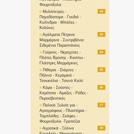
Φουρνόξυλα
Μυλόπετρες -
34
Πηγαδόστομα - Γουδιά -
Κυλίνδρια - Μπάλες -
Κολόνες
Αγάλματα Πέτρινα
26
Μαρμάρινα - Συντριβάνια
Σιδερένια Παραστάσεις
Γούρνες - Νεροχύτες -
44
Πλάτες Βρύσης - Κασπω -
Γλάστρες Μαρμάρινες
Πιθάρια - Στάμνες -
45
Πήλινα - Κεραμικά -
Τσουκάλια - Τσανά Καλέ
Κάρα - Σούστες -
36
Καρότσια - Άμαξες - Ρόδες -
Πυροσβεστικές
Παλαιά Ξυλεία για -
17
Αγιογράφους - Πλαστήρια -
Ταμπλάδες - Σκάφες -
Φουρνόξυλα -Τραπέζια
Αγροτικά - Ξύλινα
39
Εργαλεία - Μηχανήματα -