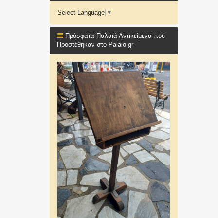
Select Language
▼
Πρόσφατα Παλαιά Αντικείμενα που
Προστέθηκαν στο Palaio.gr