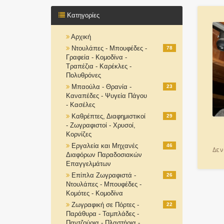
Κατηγορίες
Αρχική
Ντουλάπες - Μπουφέδες -
78
Γραφεία - Κομοδίνα -
Τραπέζια - Καρέκλες -
Πολυθρόνες
Μπαούλα - Θρανία -
23
Καναπέδες - Ψυγεία Πάγου
- Κασέλες
Καθρέπτες, Διαφημιστικοί
29
- Ζωγραφιστοί - Χρυσοί,
Κορνίζες
Εργαλεία και Μηχανές
46
Δεν
Διαφόρων Παραδοσιακών
Επαγγελμάτων
Επίπλα Ζωγραφιστά -
26
Ντουλάπες - Μπουφέδες -
Κομότες - Κομοδίνα
Ζωγραφική σε Πόρτες -
22
Παράθυρα - Ταμπλάδες -
Παντζούρια - Πλαστήρια -