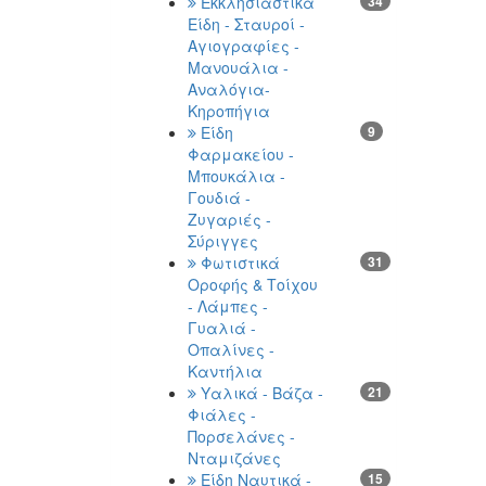
Εκκλησιαστικά
34
Είδη - Σταυροί -
Αγιογραφίες -
Μανουάλια -
Αναλόγια-
Κηροπήγια
Είδη
9
Φαρμακείου -
Μπουκάλια -
Γουδιά -
Ζυγαριές -
Σύριγγες
Φωτιστικά
31
Οροφής & Τοίχου
- Λάμπες -
Γυαλιά -
Οπαλίνες -
Καντήλια
Υαλικά - Βάζα -
21
Φιάλες -
Πορσελάνες -
Νταμιζάνες
Είδη Ναυτικά -
15