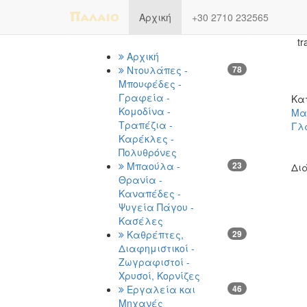
Previous
Αρχική
+30 2710 232565
Κατηγορίες
Αρχική
Ντουλάπες -
78
Μπουφέδες -
Γραφεία -
Κα
Κομοδίνα -
Μα
Τραπέζια -
Γλ
Καρέκλες -
Πολυθρόνες
Μπαούλα -
23
Διά
Θρανία -
Καναπέδες -
Ψυγεία Πάγου -
Κασέλες
Καθρέπτες,
29
Διαφημιστικοί -
Ζωγραφιστοί -
Χρυσοί, Κορνίζες
Εργαλεία και
46
Μηχανές