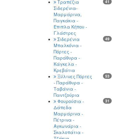
Τραπέζια
41
Σιδερένια-
Μαρμάρινα,
Παγκάκια -
Έπιπλα Κήπου -
Γλάστρες
Σιδερένια
49
Μπαλκόνια -
Πόρτες -
Παράθυρα -
Κάγκελα -
Κρεβάτια
Ξύλινες Πόρτες
53
- Παράθυρα -
Ταβάνια -
Παντζούρια
Φουρούσια -
31
Δάπεδα
Μαρμάρινα -
Πέτρινα -
Αγκωνάρια -
Σκαλοπάτια -
Τζάκια