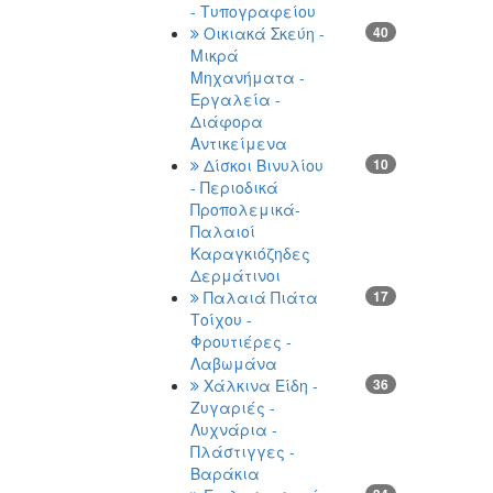
- Τυπογραφείου
Οικιακά Σκεύη -
40
Μικρά
Μηχανήματα -
Εργαλεία -
Διάφορα
Αντικείμενα
Δίσκοι Βινυλίου
10
- Περιοδικά
Προπολεμικά-
Παλαιοί
Καραγκιόζηδες
Δερμάτινοι
Παλαιά Πιάτα
17
Τοίχου -
Φρουτιέρες -
Λαβωμάνα
Χάλκινα Είδη -
36
Ζυγαριές -
Λυχνάρια -
Πλάστιγγες -
Βαράκια