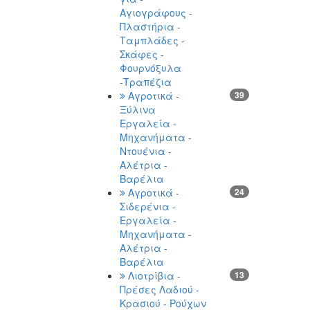
Αγιογράφους -
Πλαστήρια -
Ταμπλάδες -
Σκάφες -
Φουρνόξυλα
-Τραπέζια
Αγροτικά -
39
Ξύλινα
Εργαλεία -
Μηχανήματα -
Ντουένια -
Αλέτρια -
Βαρέλια
Αγροτικά -
24
Σιδερένια -
Εργαλεία -
Μηχανήματα -
Αλέτρια -
Βαρέλια
Λιοτρίβια -
13
Πρέσες Λαδιού -
Κρασιού - Ρούχων