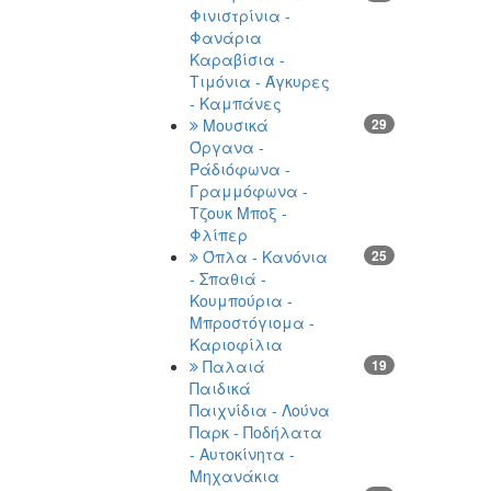
Φινιστρίνια -
Φανάρια
Καραβίσια -
Τιμόνια - Άγκυρες
- Καμπάνες
Μουσικά
29
Όργανα -
Ράδιόφωνα -
Γραμμόφωνα -
Τζουκ Μποξ -
Φλίπερ
Όπλα - Κανόνια
25
- Σπαθιά -
Κουμπούρια -
Μπροστόγιομα -
Καριοφίλια
Παλαιά
19
Παιδικά
Παιχνίδια - Λούνα
Παρκ - Ποδήλατα
- Αυτοκίνητα -
Μηχανάκια