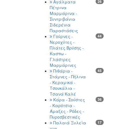
Αγάλματα
26
Πέτρινα
Μαρμάρινα -
Συντριβάνια
Σιδερένια
Παραστάσεις
Γούρνες -
44
Νεροχύτες -
Πλάτες Βρύσης -
Κασπω -
Γλάστρες
Μαρμάρινες
Πιθάρια -
45
Στάμνες - Πήλινα
- Κεραμικά -
Τσουκάλια -
Τσανά Καλέ
Κάρα - Σούστες
36
- Καρότσια -
Άμαξες - Ρόδες -
Πυροσβεστικές
Παλαιά Ξυλεία
17
για -