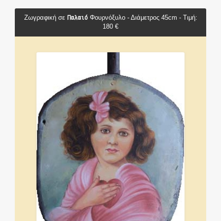
Παλαιό
Ζωγραφική σε
Φουρνόξυλο - Διάμετρος 45cm - Τιμή:
180 €