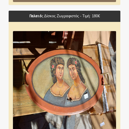
Παλαιό
ς Δίσκος Ζωγραφιστός - Τιμή: 180€