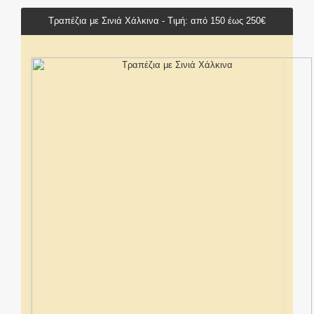
Τραπέζια με Σινιά Χάλκινα - Τιμή: από 150 έως 250€