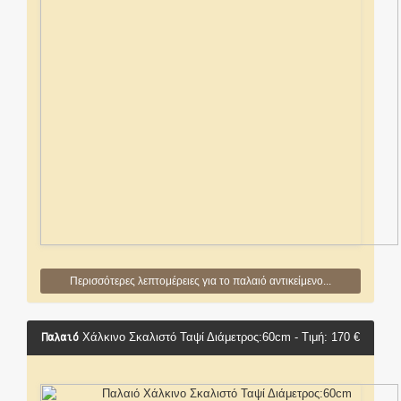
Περισσότερες λεπτομέρειες για το παλαιό αντικείμενο...
Παλαιό
Χάλκινο Σκαλιστό Ταψί Διάμετρος:60cm - Τιμή: 170 €